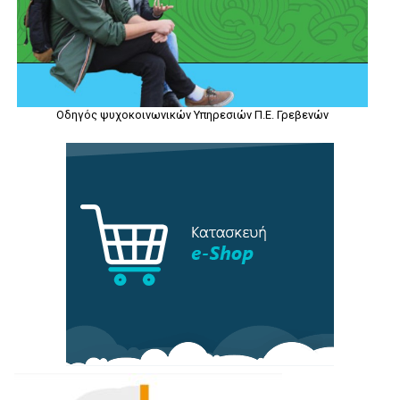
Οδηγός ψυχοκοινωνικών Υπηρεσιών Π.Ε. Γρεβενών