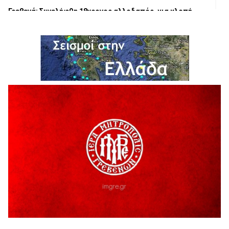
Γρεβενά: Συνελήφθη 18χρονος αλλοδαπός, για κλοπή
εξοπλισμού γυμναστηρίου
5 Αυγούστου 2026
ΑΗ ΛΑΟΣ | 5 Αυγούστου | Υπαίθριο Θέατρο “Καστράκι”,
Γρεβενά
5 Αυγούστου 2026
41η Γιορτή Κρασιού στο Τρίκωμο – «Γιορτή Παράδοσης»
5 Αυγούστου 2026
ΜΟΡΙΟΔΟΤΟΥΜΕΝΑ ΣΕΜΙΝΑΡΙΑ ΑΠΟ ΤΟ ΠΑΝΕΠΙΣΤΗΜΙΟ
ΠΕΙΡΑΙΑ
5 Αυγούστου 2026
ΕΥΧΑΡΙΣΤΙΕΣ Φυσιολατρικού Συλλόγου Γρεβενών
4 Αυγούστου 2026
Έκτακτη χρηματοδότηση 400.000€ για επιπλέον εργασίες
στο Δημοτικό Στάδιο Γρεβενών «Μίλτος Τεντόγλου»
4 Αυγούστου 2026
Τελικά τι είναι πολιτισμός;