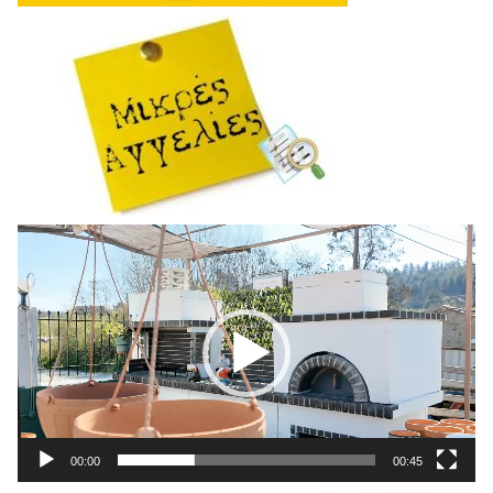
Πρόγραμμα
Αναπαραγωγής
Βίντεο
00:00
00:45