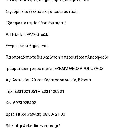
Για περισσότερες πληροφορίες πατήστε
ΕΔΩ
Σίγουρη επαγγελματική αποκατάσταση.
Εξασφαλίστε μία θέση έγκαιρα !!!
ΑΙΤΗΣΗ ΕΓΓΡΑΦΗΣ
ΕΔΩ
Εγγραφές καθημερινά…..
Για οποιαδήποτε διευκρίνηση ή περαιτέρω πληροφορία
Γραμματειακή υποστήριξη ΕΚΕΔΙΜ ΘΕΟΧΑΡΟΠΟΥΛΟΣ
Αγ. Αντωνίου 20 και Καρατάσου γωνία, Βέροια
Τηλ:
2331021061 – 2331120331
Κιν:
69
7
3928402
Ώρες επικοινωνίας 08:00- 21:00
Site:
http://ekedim-verias.gr/