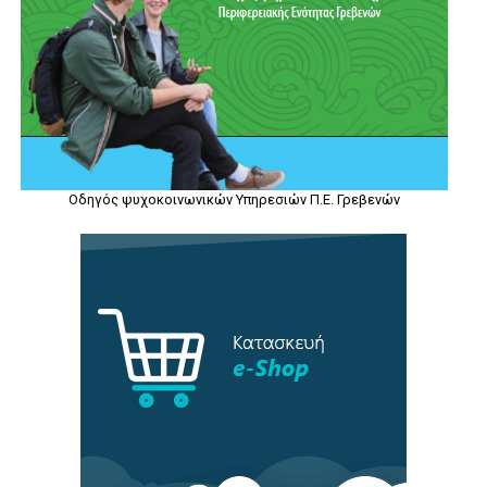
Οδηγός ψυχοκοινωνικών Υπηρεσιών Π.Ε. Γρεβενών