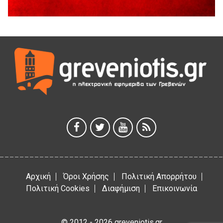
Διακοπή υδροδότησης του Α΄ κλάδου ύδρευσης
5 Αυγούστου 2026
Η Marseaux στα Γρεβενά για μια μοναδική συναυλία
5 Αυγούστου 2026
Θερινό Σινεμά στο πλαίσιο του «Πολιτιστικού
Καλοκαιριού 2026» με την βραβευμένη ταινία «Μικρές
Ανάσες».
5 Αυγούστου 2026
Γρεβενά: Συνελήφθη 18χρονος αλλοδαπός, για κλοπή
εξοπλισμού γυμναστηρίου
5 Αυγούστου 2026
Αρχική
Όροι Χρήσης
Πολιτική Απορρήτου
Πολιτική Cookies
Διαφήμιση
Επικοινωνία
© 2012 - 2026 greveniotis.gr