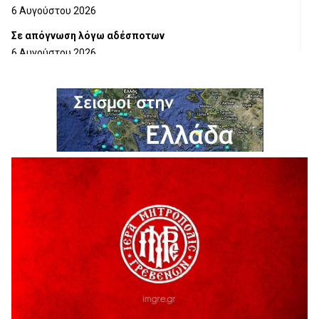
6 Αυγούστου 2026
Σε απόγνωση λόγω αδέσποτων
6 Αυγούστου 2026
ΔΙΑΚΟΠΗ ΗΛΕΚΤΡΙΚΟΥ ΡΕΥΜΑΤΟΣ
6 Αυγούστου 2026
Ολοκληρώνεται η ασφαλτόστρωση της οδού Περιβόλι –
Αβδέλλα
6 Αυγούστου 2026
H παραδοχή λαθών είναι (και) δύναμη
5 Αυγούστου 2026
Ο ΑΝΔΡΕΑΣ ΑΣΛΑΝΙΔΗΣ ΣΥΝΕΧΙΖΕΙ ΣΤΟΝ ΠΡΩΤΕΑ
ΓΡΕΒΕΝΩΝ
5 Αυγούστου 2026
Ευχαριστήριο Εκπολιτιστικού Συλλόγου Ταξιάρχη προς κ.
Παρασχάκη Αθανάσιο
5 Αυγούστου 2026