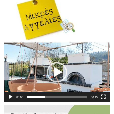
Πρόγραμμα
Αναπαραγωγής
Βίντεο
00:00
00:45