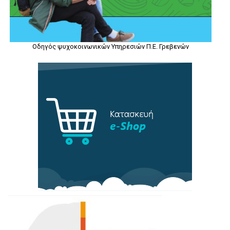
Οδηγός ψυχοκοινωνικών Υπηρεσιών Π.Ε. Γρεβενών