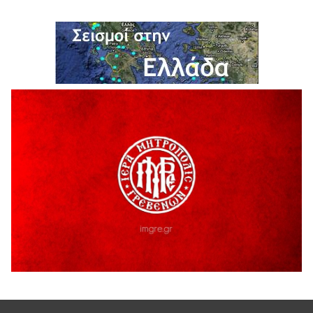
H παραδοχή λαθών είναι (και) δύναμη
5 Αυγούστου 2026
Ο ΑΝΔΡΕΑΣ ΑΣΛΑΝΙΔΗΣ ΣΥΝΕΧΙΖΕΙ ΣΤΟΝ ΠΡΩΤΕΑ
ΓΡΕΒΕΝΩΝ
5 Αυγούστου 2026
Ευχαριστήριο Εκπολιτιστικού Συλλόγου Ταξιάρχη προς κ.
Παρασχάκη Αθανάσιο
5 Αυγούστου 2026
Διακοπή υδροδότησης του Α΄ κλάδου ύδρευσης
5 Αυγούστου 2026
Η Marseaux στα Γρεβενά για μια μοναδική συναυλία
5 Αυγούστου 2026
Θερινό Σινεμά στο πλαίσιο του «Πολιτιστικού
Καλοκαιριού 2026» με την βραβευμένη ταινία «Μικρές
Ανάσες».
5 Αυγούστου 2026
Γρεβενά: Συνελήφθη 18χρονος αλλοδαπός, για κλοπή