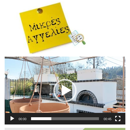
Πρόγραμμα
Αναπαραγωγής
Βίντεο
00:00
00:45