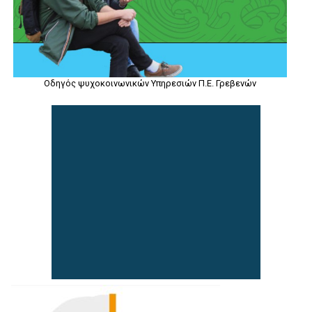
Οδηγός ψυχοκοινωνικών Υπηρεσιών Π.Ε. Γρεβενών