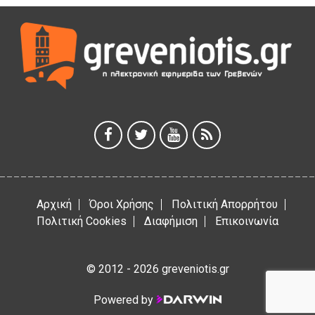
Γρεβενά: Συνελήφθη 18χρονος αλλοδαπός, για κλοπή
εξοπλισμού γυμναστηρίου
5 Αυγούστου 2026
ΑΗ ΛΑΟΣ | 5 Αυγούστου | Υπαίθριο Θέατρο “Καστράκι”,
Γρεβενά
5 Αυγούστου 2026
41η Γιορτή Κρασιού στο Τρίκωμο – «Γιορτή Παράδοσης»
5 Αυγούστου 2026
Αρχική
Όροι Χρήσης
Πολιτική Απορρήτου
Πολιτική Cookies
Διαφήμιση
Επικοινωνία
© 2012 - 2026 greveniotis.gr
Powered by