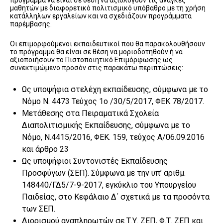
πρόγραμμα να είναι σε θέση να αξιολογούν τις ανάγκες
μαθητών με διαφορετικό πολιτισμικό υπόβαθρο με τη χρήση
κατάλληλων εργαλείων και να σχεδιάζουν προγράμματα
παρέμβασης.
Οι επιμορφούμενοι εκπαιδευτικοί που θα παρακολουθήσουν
το πρόγραμμα θα είναι σε θέση να μοριοδοτηθούν ή να
αξιοποιήσουν το Πιστοποιητικό Επιμόρφωσης ως
συνεκτιμώμενο προσόν στις παρακάτω περιπτώσεις:
Ως υποψήφια στελέχη εκπαίδευσης, σύμφωνα με το
Νόμο Ν. 4473 Τεύχος 1ο /30/5/2017, ΦΕΚ 78/2017.
Μετάθεσης στα Πειραματικά Σχολεία
Διαπολιτισμικής Εκπαίδευσης, σύμφωνα με το
Νόμο, Ν.4415/2016, ΦΕΚ. 159, τεύχος Α/06.09.2016
και άρθρο 23
Ως υποψήφιοι Συντονιστές Εκπαίδευσης
Προσφύγων (ΣΕΠ). Σύμφωνα με την υπ’ αριθμ.
148440/ΓΔ5/7-9-2017, εγκύκλιο του Υπουργείου
Παιδείας, στο Κεφάλαιο Δ΄ σχετικά με τα προσόντα
των ΣΕΠ.
Διορισμού αναπληρωτών σε Τ.Υ. ΖΕΠ, Φ.Τ. ΖΕΠ και