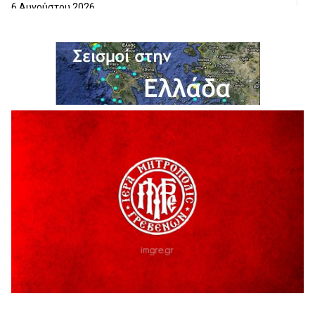
6 Αυγούστου 2026
H παραδοχή λαθών είναι (και) δύναμη
5 Αυγούστου 2026
Ο ΑΝΔΡΕΑΣ ΑΣΛΑΝΙΔΗΣ ΣΥΝΕΧΙΖΕΙ ΣΤΟΝ ΠΡΩΤΕΑ
ΓΡΕΒΕΝΩΝ
5 Αυγούστου 2026
Ευχαριστήριο Εκπολιτιστικού Συλλόγου Ταξιάρχη προς κ.
Παρασχάκη Αθανάσιο
5 Αυγούστου 2026
Διακοπή υδροδότησης του Α΄ κλάδου ύδρευσης
5 Αυγούστου 2026
Η Marseaux στα Γρεβενά για μια μοναδική συναυλία
5 Αυγούστου 2026
Θερινό Σινεμά στο πλαίσιο του «Πολιτιστικού
Καλοκαιριού 2026» με την βραβευμένη ταινία «Μικρές
Ανάσες».
5 Αυγούστου 2026