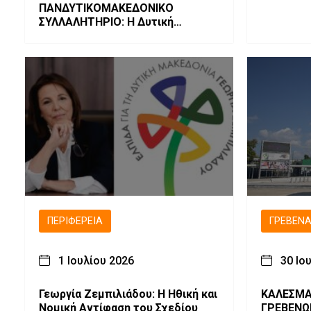
ΠΑΝΔΥΤΙΚΟΜΑΚΕΔΟΝΙΚΟ
ΣΥΛΛΑΛΗΤΗΡΙΟ: Η Δυτική
Μακεδονία αγωνίζεται, δεν
σιωπά και διεκδικεί το μέλλον
της!
ΠΕΡΙΦΈΡΕΙΑ
ΓΡΕΒΕΝ
1 Ιουλίου 2026
30 Ιο
Γεωργία Ζεμπιλιάδου: Η Ηθική και
ΚΑΛΕΣΜΑ
Νομική Αντίφαση του Σχεδίου
ΓΡΕΒΕΝΩ