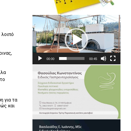
Πρόγραμμα
Αναπαραγωγής
Βίντεο
 λοιπό
ρινας,
00:00
00:45
λλα
 το
ση για τα
θώς και