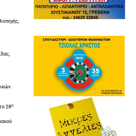
λοπηγής,
ΐδας,
τικών
ο
το 28
ιακού