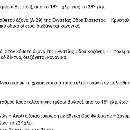
ο
ο
μέσω Βιτσίου), από το 18
χλμ. έως το 28
χλμ.
θετου άξονα (Α-29) της Εγνατίας Οδού Σιάτιστας – Κρυσταλ
κό οδικό δίκτυο, διεξάγεται κανονικά.
, στον κάθετο άξονα της Εγνατίας Οδού Κοζάνης – Πτολεμα
κό δίκτυο, διεξάγεται κανονικά.
ειστικά με τη χρήση ειδικού τύπου ελαστικών ή αντιολισθη
ο
ταθμού Κρυσταλλοπηγής (μέσω Βίγλας), από το 15
χλμ. έως 
νών – Ακρίτα (διασταύρωση με Εθνική Οδό Φλώρινας – Συνορ
ο
έως το 22
χλμ.,
ο
ο
ό το 1
χλμ. έως το 9
χλμ.,