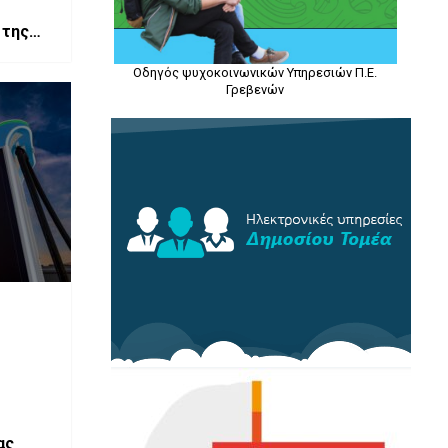
 της
Οδηγός ψυχοκοινωνικών Υπηρεσιών Π.Ε.
Γρεβενών
ας