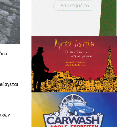
δικό
ιεξάγεται
τικών