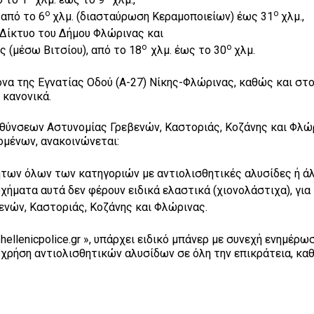
ο
ο
 από το 6
χλμ. (διασταύρωση Κεραμοποιείων) έως 31
χλμ.,
 Δίκτυο του Δήμου Φλώρινας και
ο
ο
 (μέσω Βιτσίου), από το 18
χλμ. έως το 30
χλμ.
α της Εγνατίας Οδού (Α-27) Νίκης-Φλώρινας, καθώς και στο
 κανονικά.
ύνσεων Αστυνομίας Γρεβενών, Καστοριάς, Κοζάνης και Φλώ
ομένων, ανακοινώνεται:
των όλων των κατηγοριών με αντιολισθητικές αλυσίδες ή ά
χήματα αυτά δεν φέρουν ειδικά ελαστικά (χιονολάστιχα), για
ενών, Καστοριάς, Κοζάνης και Φλώρινας.
hellenicpolice.gr », υπάρχει ειδικό μπάνερ με συνεχή ενημέρω
 χρήση αντιολισθητικών αλυσίδων σε όλη την επικράτεια, κα