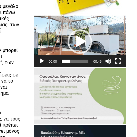
α μεγάλο
αι πάνω
ικές
Πρόγραμμα
γειας των
Αναπαραγωγής
ύ
Βίντεο
ν μπορεί
ι
”, των
00:00
00:45
ήσεις σε
 να το
ίναι
τημα
α
, να τους
ί πρέπει
νει μόνος