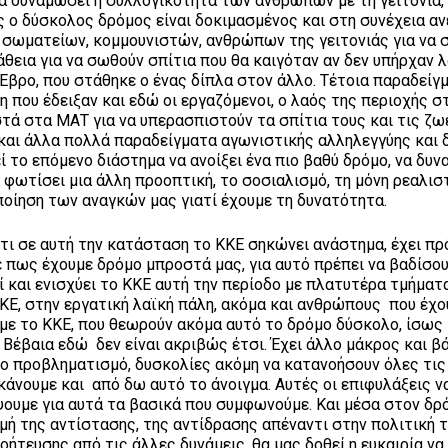
να δυναμώσει η συλλογικότητα των ανθρώπων με τη γειτονιά,
ς ο δύσκολος δρόμος είναι δοκιμασμένος και στη συνέχεια αν
 σωματείων, κομμουνιστών, ανθρώπων της γειτονιάς για να
θεια για να σωθούν σπίτια που θα καιγόταν αν δεν υπήρχαν 
Έβρο, που στάθηκε ο ένας δίπλα στον άλλο. Τέτοια παραδείγ
η που έδειξαν και εδώ οι εργαζόμενοι, ο λαός της περιοχής 
ά στα ΜΑΤ για να υπερασπιστούν τα σπίτια τους και τις ζω
αι άλλα πολλά παραδείγματα αγωνιστικής αλληλεγγύης και 
ί το επόμενο διάστημα να ανοίξει ένα πιο βαθύ δρόμο, να δυ
α φωτίσει μια άλλη προοπτική, το σοσιαλισμό, τη μόνη ρεαλισ
ποίηση των αναγκών μας γιατί έχουμε τη δυνατότητα.
ντι σε αυτή την κατάσταση το ΚΚΕ σηκώνει ανάστημα, έχει π
 πως έχουμε δρόμο μπροστά μας, για αυτό πρέπει να βαδίσο
ί και ενισχύει το ΚΚΕ αυτή την περίοδο με πλατυτέρα τμήματ
ΚΚΕ, στην εργατική λαϊκή πάλη, ακόμα και ανθρώπους που έχο
 με το ΚΚΕ, που θεωρούν ακόμα αυτό το δρόμο δύσκολο, ίσως
. Βέβαια εδώ δεν είναι ακριβώς έτσι. Έχει άλλο μάκρος και β
οιο προβληματισμό, δυσκολίες ακόμη να κατανοήσουν όλες τι
κάνουμε και από δω αυτό το άνοιγμα. Αυτές οι επιφυλάξεις ν
ψουμε για αυτά τα βασικά που συμφωνούμε. Και μέσα στον δρ
μή της αντίστασης, της αντίδρασης απέναντι στην πολιτική 
τευσης από τις άλλες δυνάμεις, θα μας δοθεί η ευκαιρία να