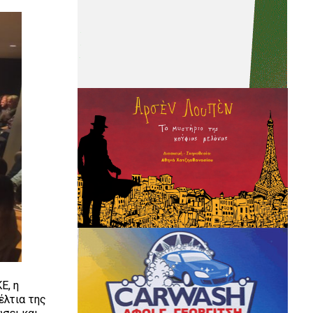
Ε, η
έλτια της