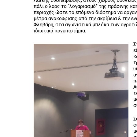
Λαϊκής Συσπείρωσης, στους χώρους δουλειάς,
πάλι ο λαός το “λογαριασμό” της πράσινης κ
περιοχής ώστε το επόμενο διάστημα να οργανώ
μέτρα ανακούφισης από την ακρίβεια & την εν
Φλεβάρη, στα αγωνιστικά μπλόκα των αγροτών
ιδιωτικά πανεπιστήμια.
Σ
ε
κ
τ
υ
α
π
Α
τ
μ
σ
Σ
σ
μ