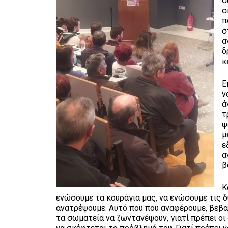
σ
σ
π
σ
α
δ
κ
Ε
ν
ά
τ
ψ
μ
ε
α
β
Κ
ενώσουμε τα κουράγια μας, να ενώσουμε τις δ
ανατρέψουμε. Αυτό που που αναφέρουμε, βεβαί
τα σωματεία να ζωντανέψουν, γιατί πρέπει οι 