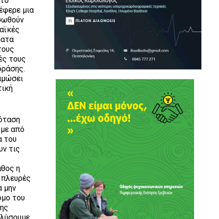
 το
έφερε μια
 σωθούν
λαϊκές
ματα
στους
ές τους
δράσης.
ναμώσει
τική
ρόταση
υμε από
α του
υν τις
άθος η
ς πλευρές
α μην
όμο του
της
 λύσουμε