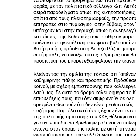
να σκέφτεται το πρόβλημά του. Γιατί πρέπει 
φορέα, με τον πολιτιστικό σύλλογο κλπ. Αυτό
σειρά παραδείγματα όπως τις κινητοποιήσεις
σπίτια από τους πλειστηριασμούς, την προσπά
επιτροπές στις πυρκαγιές στην Εύβοια, στον 
υπάρχουν και στην περιοχή, όπως η αλληλεγγύ
κατοίκους της Καλαμιάς που στάθηκαν μπροστ
απέναντι στην επέλαση των φωτοβολταϊκών κ
Αυτή η πείρα, πρόσθεσε η Λουίζα Ράζου, μπορε
αυτή η πάλη, να ανοίξει αυτός ο δρόμος που θ
προοπτική που μπορεί εξασφαλίσει την ικανο
Κλείνοντας την ομιλία της τόνισε ότι “απένα
καθημερινής πάλης και προοπτικής. Πρόσθεσε
κοινού, με σχέση εμπιστοσύνης που καλλιεργε
λαού μας. Σε αυτό το δρόμο καλεί σήμερα το 
επιφυλάξεις τους, που δεν συμφωνούν σε όλα
ορισμένοι θεωρούν ότι δεν είναι ρεαλιστικός 
συζήτηση. Παρ’ όλα αυτά όσοι, έχουν ένα τέτ
της πολιτικής πρότασης του ΚΚΕ, θέλουμε να 
γίνουν εμπόδιο να βρεθούμε μαζί και να παλέ
αγώνα, στον δρόμο της πάλης με αυτή τη γραμ
ενσωμάτωσης και της καλλιέργειας της απογοή