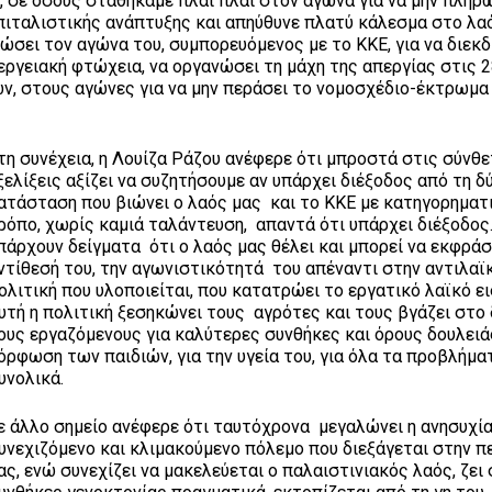
 σε όσους σταθήκαμε πλάι πλάι στον αγώνα για να μην πληρώ
απιταλιστικής ανάπτυξης και απηύθυνε πλατύ κάλεσμα στο λα
σει τον αγώνα του, συμπορευόμενος με το ΚΚΕ, για να διεκδ
εργειακή φτώχεια, να οργανώσει τη μάχη της απεργίας στις 
, στους αγώνες για να μην περάσει το νομοσχέδιο-έκτρωμα 
τη συνέχεια, η Λουίζα Ράζου ανέφερε ότι μπροστά στις σύνθ
ξελίξεις αξίζει να συζητήσουμε αν υπάρχει διέξοδος από τη 
ατάσταση που βιώνει ο λαός μας και το ΚΚΕ με κατηγορηματ
ρόπο, χωρίς καμιά ταλάντευση, απαντά ότι υπάρχει διέξοδος.
πάρχουν δείγματα ότι ο λαός μας θέλει και μπορεί να εκφράσ
ντίθεσή του, την αγωνιστικότητά του απέναντι στην αντιλαϊ
ολιτική που υλοποιείται, που κατατρώει το εργατικό λαϊκό ε
υτή η πολιτική ξεσηκώνει τους αγρότες και τους βγάζει στο 
ους εργαζόμενους για καλύτερες συνθήκες και όρους δουλειάς
όρφωση των παιδιών, για την υγεία του, για όλα τα προβλήμα
υνολικά.
ε άλλο σημείο ανέφερε ότι ταυτόχρονα μεγαλώνει η ανησυχία
υνεχιζόμενο και κλιμακούμενο πόλεμο που διεξάγεται στην π
ας, ενώ συνεχίζει να μακελεύεται ο παλαιστινιακός λαός, ζει 