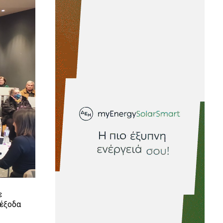
ε
ιέξοδα