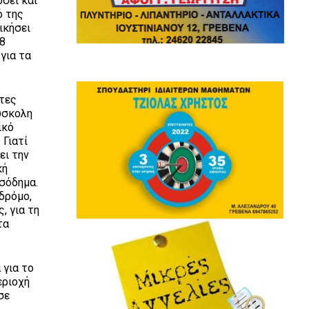
σει και
ό της
ικήσει
28
για τα
ετες
δύσκολη
ικό
 Γιατί
ει την
κή
ισόδημα.
δρόμο,
, για τη
τα
 για το
εριοχή
σε