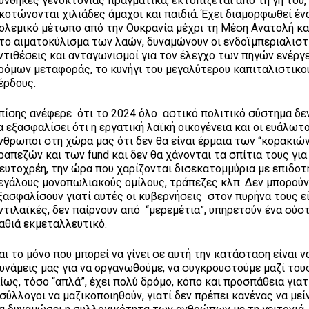
υνθήκες γενοκτονίας πραγματικά, εκτοπίζεται από τη γη του,
κοτώνονται χιλιάδες άμαχοι και παιδιά. Έχει διαμορφωθεί έν
ολεμικό μέτωπο από την Ουκρανία μέχρι τη Μέση Ανατολή κ
το αιματοκύλισμα των λαών, δυναμώνουν οι ενδοϊμπεριαλιστ
ντιθέσεις και ανταγωνισμοί για τον έλεγχο των πηγών ενέρ
ρόμων μεταφοράς, το κυνήγι του μεγαλύτερου καπιταλιστικο
έρδους.
πίσης ανέφερε ότι το 2024 όλο αστικό πολιτικό σύστημα δε
α εξασφαλίσει ότι η εργατική λαϊκή οικογένεια και οι ευάλωτο
νθρωποι στη χώρα μας ότι δεν θα είναι έρμαια των “κορακιών
ραπεζών και των fund και δεν θα χάνονται τα σπίτια τους για
ευτοχρέη, την ώρα που χαρίζονται δισεκατομμύρια με επιδοτ
εγάλους μονοπωλιακούς ομίλους, τράπεζες κλπ. Δεν μπορούν
ξασφαλίσουν γιατί αυτές οι κυβερνήσεις στον πυρήνα τους ε
ντιλαϊκές, δεν παίρνουν από “μερεμέτια”, υπηρετούν ένα σύσ
αθιά εκμεταλλευτικό.
αι το μόνο που μπορεί να γίνει σε αυτή την κατάσταση είναι ν
υνάμεις μας για να οργανωθούμε, να συγκρουστούμε μαζί τους
ως, τόσο “απλά”, έχει πολύ δρόμο, κόπο και προσπάθεια γιατ
σύλλογοι να μαζικοποιηθούν, γιατί δεν πρέπει κανένας να μεί