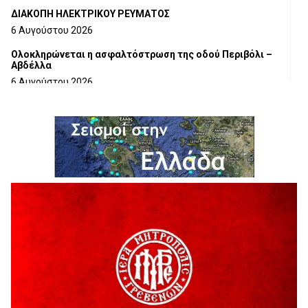
ΔΙΑΚΟΠΗ ΗΛΕΚΤΡΙΚΟΥ ΡΕΥΜΑΤΟΣ
6 Αυγούστου 2026
Ολοκληρώνεται η ασφαλτόστρωση της οδού Περιβόλι –
Αβδέλλα
6 Αυγούστου 2026
H παραδοχή λαθών είναι (και) δύναμη
5 Αυγούστου 2026
Ο ΑΝΔΡΕΑΣ ΑΣΛΑΝΙΔΗΣ ΣΥΝΕΧΙΖΕΙ ΣΤΟΝ ΠΡΩΤΕΑ
ΓΡΕΒΕΝΩΝ
5 Αυγούστου 2026
Ευχαριστήριο Εκπολιτιστικού Συλλόγου Ταξιάρχη προς κ.
Παρασχάκη Αθανάσιο
5 Αυγούστου 2026
Διακοπή υδροδότησης του Α΄ κλάδου ύδρευσης
5 Αυγούστου 2026
Η Marseaux στα Γρεβενά για μια μοναδική συναυλία
5 Αυγούστου 2026