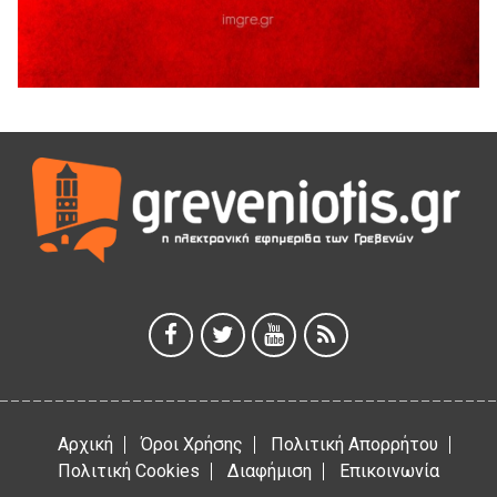
Θερινό Σινεμά στο πλαίσιο του «Πολιτιστικού
Καλοκαιριού 2026» με την βραβευμένη ταινία «Μικρές
Ανάσες».
5 Αυγούστου 2026
Γρεβενά: Συνελήφθη 18χρονος αλλοδαπός, για κλοπή
εξοπλισμού γυμναστηρίου
5 Αυγούστου 2026
ΑΗ ΛΑΟΣ | 5 Αυγούστου | Υπαίθριο Θέατρο “Καστράκι”,
Γρεβενά
5 Αυγούστου 2026
41η Γιορτή Κρασιού στο Τρίκωμο – «Γιορτή Παράδοσης»
5 Αυγούστου 2026
Αρχική
Όροι Χρήσης
Πολιτική Απορρήτου
Πολιτική Cookies
Διαφήμιση
Επικοινωνία