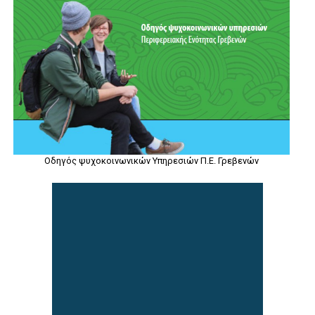
Οδηγός ψυχοκοινωνικών Υπηρεσιών Π.Ε. Γρεβενών