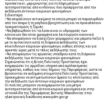
προσεκτικοί , μεριμνώντας για τη λήψη μέτρων
αυτοπροστασίας από κινδύνους που προέρχονται από την
εκδήλωση έντονων καιρικών φαινομένων.
Ειδικότερα:
• Να ασφαλίσουν αντικείμενα τα οποία μπορεί να παρασυρθούν
από τον άνεμο ή τη ραγδαία βροχόπτωση και να προκαλέσουν
τραυματισμούς ή ζημιές.
• Να βεβαιωθούν ότι τα λούκια και οι υδρορροές των
κατοικιών δεν είναι φραγμένα και λειτουργούν κανονικά.
• Να αποφεύγουν να διασχίζουν χείμαρρους και ρέματα πεζοί ή
με το αυτοκίνητο κατά τη διάρκεια εκδήλωσης των
επικίνδυνων καιρικών φαινομένων, καθώς επίσης και για
αρκετές ώρες μετά το τέλος εκδήλωσής τους.
• Να αποφεύγουν τις εργασίες υπαίθρου κατά τη διάρκεια
εκδήλωσης των έντονων καιρικών φαινομένων.
Σημειώνεται ότι η Δ/νση Πολιτικής Προστασίας έχει
ενημερώσει τις αρμόδιες υπηρεσιακά εμπλεκόμενες
υπηρεσίες, καθώς και τους δήμους της Περιφέρειας, ώστε να
βρίσκονται σε αυξημένη ετοιμότητα Πολιτικής Προστασίας,
προκειμένου να αντιμετωπίσουν άμεσα τις επιπτώσεις από
την εκδήλωση των έντονων καιρικών φαινομένων
Οι πολίτες μπορούν να ενημερώνονται για μέτρα
αυτοπροστασίας από έντονα καιρικά φαινόμενα και στην
ιστοσελίδα της Περιφέρειας Δυτικής Μακεδονίας στην
ηλεκτρονική διεύθυνση www.pdm.gov.gr