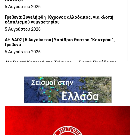
5 Αυγούστου 2026
Γρεβενά: Συνελήφθη 18χρονος αλλοδαπός, για κλοπή
εξοπλισμού γυμναστηρίου
5 Αυγούστου 2026
ΑΗ ΛΑΟΣ | 5 Αυγούστου | Υπαίθριο Θέατρο “Καστράκι”,
Γρεβενά
5 Αυγούστου 2026
41η Γιορτή Κρασιού στο Τρίκωμο – «Γιορτή Παράδοσης»
5 Αυγούστου 2026
ΜΟΡΙΟΔΟΤΟΥΜΕΝΑ ΣΕΜΙΝΑΡΙΑ ΑΠΟ ΤΟ ΠΑΝΕΠΙΣΤΗΜΙΟ
ΠΕΙΡΑΙΑ
5 Αυγούστου 2026
ΕΥΧΑΡΙΣΤΙΕΣ Φυσιολατρικού Συλλόγου Γρεβενών
4 Αυγούστου 2026
Έκτακτη χρηματοδότηση 400.000€ για επιπλέον εργασίες
στο Δημοτικό Στάδιο Γρεβενών «Μίλτος Τεντόγλου»
4 Αυγούστου 2026