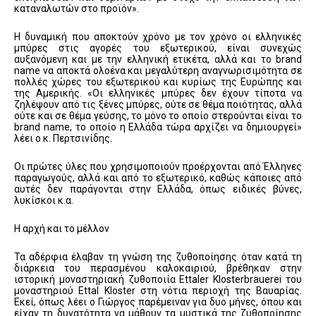
καταναλωτών στο προϊόν».
Η δυναμική που αποκτούν χρόνο με τον χρόνο οι ελληνικές
μπύρες στις αγορές του εξωτερικού, είναι συνεχώς
αυξανόμενη και με την ελληνική ετικέτα, αλλά και το brand
name να αποκτά ολοένα και μεγαλύτερη αναγνωρισιμότητα σε
πολλές χώρες του εξωτερικού και κυρίως της Ευρώπης και
της Αμερικής. «Οι ελληνικές μπύρες δεν έχουν τίποτα να
ζηλέψουν από τις ξένες μπύρες, ούτε σε θέμα ποιότητας, αλλά
ούτε και σε θέμα γεύσης, το μόνο το οποίο στερούνται είναι το
brand name, το οποίο η Ελλάδα τώρα αρχίζει να δημιουργεί»
λέει ο κ. Περτσινίδης.
Οι πρώτες ύλες που χρησιμοποιούν προέρχονται από Έλληνες
παραγωγούς, αλλά και από το εξωτερικό, καθώς κάποιες από
αυτές δεν παράγονται στην Ελλάδα, όπως ειδικές βύνες,
λυκίσκοι κ.α.
Η αρχή και το μέλλον
Τα αδέρφια έλαβαν τη γνώση της ζυθοποίησης όταν κατά τη
διάρκεια του περασμένου καλοκαιριού, βρέθηκαν στην
ιστορική μοναστηριακή ζυθοποιία Ettaler Klosterbrauerei του
μοναστηριού Ettal Kloster στη νότια περιοχή της Βαυαρίας.
Εκεί, όπως λέει ο Γιώργος παρέμειναν για δυο μήνες, όπου και
είχαν τη δυνατότητα να μάθουν τα μυστικά της ζυθοποίησης