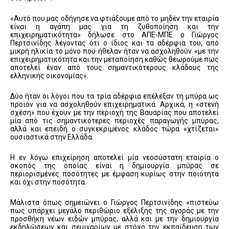
«Αυτό που μας οδήγησε να φτιάξουμε από το μηδέν την εταιρία
είναι η αγάπη μας για τη ζυθοποίηση και την
επιχειρηματικότητα» δήλωσε στο ΑΠΕ-ΜΠΕ ο Γιώργος
Περτσινίδης λέγοντας ότι ο ίδιος και τα αδέρφια του, από
μικρή ηλικία το μόνο που ήθελαν ήταν να ασχοληθούν «με την
επιχειρηματικότητα και την μεταποίηση καθώς θεωρούμε πως
αποτελεί έναν από τους σημαντικότερους κλάδους της
ελληνικής οικονομίας».
Δύο ήταν οι λόγοι που τα τρία αδέρφια επέλεξαν τη μπύρα ως
προϊόν για να ασχοληθούν επιχειρηματικά. Αρχικά, η «στενή
σχέση» που έχουν με την περιοχή της Βαυαρίας που αποτελεί
μία από τις σημαντικότερες περιοχές παραγωγής μπύρας,
αλλά και επειδή ο συγκεκριμένος κλάδος τώρα «χτίζεται»
ουσιαστικά στην Ελλάδα.
Η εν λόγω επιχείρηση αποτελεί μία νεοσύστατη εταιρία ο
σκοπός της οποίας είναι η δημιουργία μπύρας σε
περιορισμένες ποσότητες με έμφαση κυρίως στην ποιότητα
και όχι στην ποσότητα.
Μάλιστα όπως σημειώνει ο Γιώργος Περτσινίδης «πιστεύω
πως υπάρχει μεγάλο περιθώριο εξέλιξης της αγοράς με την
προσθήκη νέων ειδών μπύρας, αλλά και με την δημιουργία
εκδηλώσεων και σεμιναρίων με στόχο την εκπαίδευση των