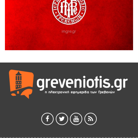
Τελικά τι είναι πολιτισμός;
4 Αυγούστου 2026
Ολοσχερής καταστροφή κατοικίας από πυρκαγιά στην
Καληράχη Γρεβενών
3 Αυγούστου 2026
ΚΑΤΑΓΡΑΦΗ ΤΕΚΜΗΡΙΩΣΗ ΚΑΙ ΨΗΦΙΟΠΟΙΗΣΗ ΤΩΝ
ΜΑΣΤΟΡΙΚΩΝ ΕΡΓΑΛΕΙΩΝ ΤΗΣ ΣΥΛΛΟΓΗΣ ΚΥΠΑΡΙΣΣΙΟΥ
ΓΡΕΒΕΝΩΝ
3 Αυγούστου 2026
Κουρκούτ’ party το Σάββατο 8 Αυγούστου στην Καλλονή
3 Αυγούστου 2026
ΠΡΟΓΡΑΜΜΑ ΠΑΝΗΓΥΡΕΩΣ ΙΕΡΑΣ ΜΟΝΗΣ ΖΑΒΟΡΔΑΣ 2026
3 Αυγούστου 2026