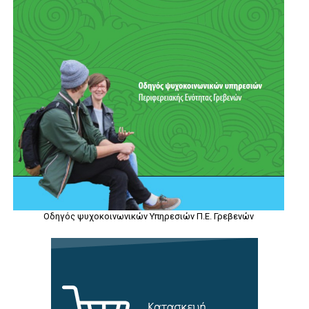
Οδηγός ψυχοκοινωνικών Υπηρεσιών Π.Ε. Γρεβενών