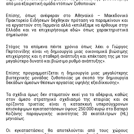
από μια εξαιρετική ομάδα ντόπιων ζυθοποιών.
Επίσης, όπως ανέφεραν στο Αθηναϊκό – Μακεδονικό
Πρακτορείο Ειδήσεων δέχθηκαν πρόταση να παραμείνουν και
να εργαστούν στη Γερμανία αλλά «επιλέξαμε να έρθουμε στην
Ελλάδα και να επιχειρήσουμε εδώ» όπως χαρακτηριστικά
σημείωσαν.
Στόχος τα επόμενα πέντε χρόνια όπως λέει ο Γιώργος
Περτσινίδης είναι «η δημιουργία μιας οικονομικά βιώσιμης
επιχείρησης και η σταθερή ανάπτυξη και επέκταση της με τον
μεγαλύτερο δυνατό και βιώσιμο ρυθμό ανάπτυξης».
Επίσης προγραμματίζεται η δημιουργία μιας μεγαλύτερης
βιοτεχνικής μονάδας ζυθοποιίας με σκοπό την δημιουργία
δεκάδων άμεσων θέσεων εργασίας υψηλής εξειδίκευσης».
Τα σχέδια όμως δεν σταματούν εκεί για τα αδέρφια, καθώς
στον άμεσο στρατηγικό σχεδιασμό της εταιρίας και σε
ορίζοντα τριετίας είναι η κατασκευή υπερσύγχρονων
επισκέψιμων εγκαταστάσεων ύψους 250.000 ευρώ στο Βατερό
Κοζάνης παραγωγικής ικανότητας 30 εκατόλιτρων (HL)
μηνιαίως.
Οι εγκαταστάσεις θα αποτελούνται από τους χώρους