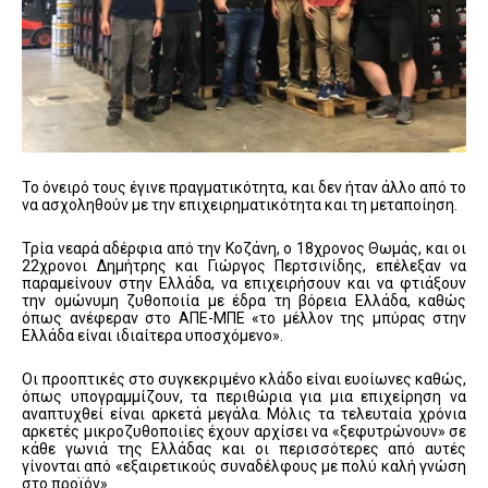
Το όνειρό τους έγινε πραγματικότητα, και δεν ήταν άλλο από το
να ασχοληθούν με την επιχειρηματικότητα και τη μεταποίηση.
Τρία νεαρά αδέρφια από την Κοζάνη, ο 18χρονος Θωμάς, και οι
22χρονοι Δημήτρης και Γιώργος Περτσινίδης, επέλεξαν να
παραμείνουν στην Ελλάδα, να επιχειρήσουν και να φτιάξουν
την ομώνυμη ζυθοποιία με έδρα τη βόρεια Ελλάδα, καθώς
όπως ανέφεραν στο ΑΠΕ-ΜΠΕ «το μέλλον της μπύρας στην
Ελλάδα είναι ιδιαίτερα υποσχόμενο».
Οι προοπτικές στο συγκεκριμένο κλάδο είναι ευοίωνες καθώς,
όπως υπογραμμίζουν, τα περιθώρια για μια επιχείρηση να
αναπτυχθεί είναι αρκετά μεγάλα. Μόλις τα τελευταία χρόνια
αρκετές μικροζυθοποιίες έχουν αρχίσει να «ξεφυτρώνουν» σε
κάθε γωνιά της Ελλάδας και οι περισσότερες από αυτές
γίνονται από «εξαιρετικούς συναδέλφους με πολύ καλή γνώση
στο προϊόν».