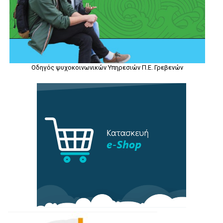
Οδηγός ψυχοκοινωνικών Υπηρεσιών Π.Ε. Γρεβενών