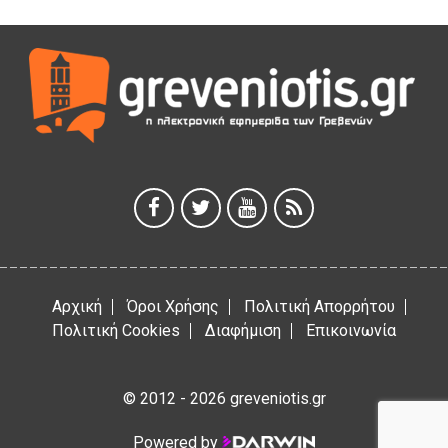
Η Marseaux στα Γρεβενά για μια μοναδική συναυλία
5 Αυγούστου 2026
Θερινό Σινεμά στο πλαίσιο του «Πολιτιστικού
Καλοκαιριού 2026» με την βραβευμένη ταινία «Μικρές
Ανάσες».
5 Αυγούστου 2026
Γρεβενά: Συνελήφθη 18χρονος αλλοδαπός, για κλοπή
εξοπλισμού γυμναστηρίου
5 Αυγούστου 2026
Αρχική
Όροι Χρήσης
Πολιτική Απορρήτου
Πολιτική Cookies
Διαφήμιση
Επικοινωνία
© 2012 - 2026 greveniotis.gr
Powered by