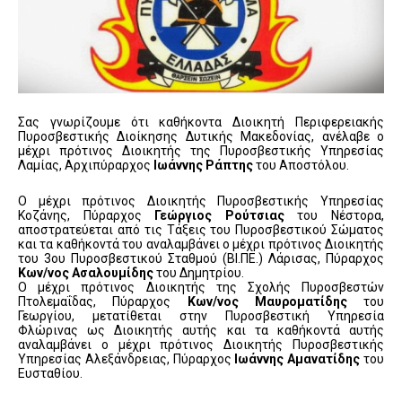
Σας γνωρίζουμε ότι καθήκοντα Διοικητή Περιφερειακής
Πυροσβεστικής Διοίκησης Δυτικής Μακεδονίας, ανέλαβε ο
μέχρι πρότινος Διοικητής της Πυροσβεστικής Υπηρεσίας
Λαμίας, Αρχιπύραρχος
Ιωάννης Ράπτης
του Αποστόλου.
Ο μέχρι πρότινος Διοικητής Πυροσβεστικής Υπηρεσίας
Κοζάνης, Πύραρχος
Γεώργιος Ρούτσιας
του Νέστορα,
αποστρατεύεται από τις Τάξεις του Πυροσβεστικού Σώματος
και τα καθήκοντά του αναλαμβάνει ο μέχρι πρότινος Διοικητής
του 3ου Πυροσβεστικού Σταθμού (ΒΙ.ΠΕ.) Λάρισας, Πύραρχος
Κων/νος Ασαλουμίδης
του Δημητρίου.
Ο μέχρι πρότινος Διοικητής της Σχολής Πυροσβεστών
Πτολεμαΐδας, Πύραρχος
Κων/νος Μαυροματίδης
του
Γεωργίου, μετατίθεται στην Πυροσβεστική Υπηρεσία
Φλώρινας ως Διοικητής αυτής και τα καθήκοντά αυτής
αναλαμβάνει ο μέχρι πρότινος Διοικητής Πυροσβεστικής
Υπηρεσίας Αλεξάνδρειας, Πύραρχος
Ιωάννης Αμανατίδης
του
Ευσταθίου.