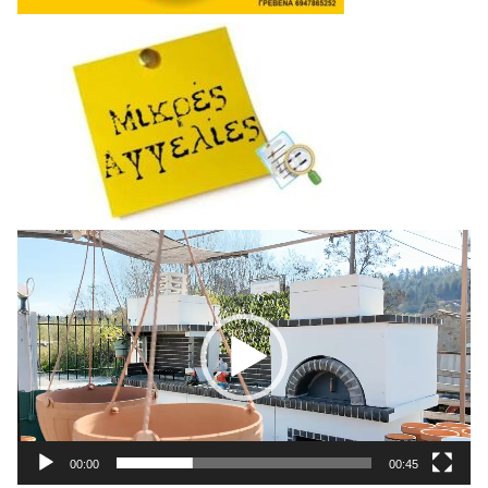
Πρόγραμμα
Αναπαραγωγής
Βίντεο
00:00
00:45