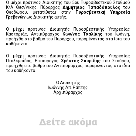
Ο μέχρι πρότινος Διοικητής του 5ου Πυροσβεστικού Σταθμού
Κ/Α Θεσ/νικης, Πύραρχος
Δημήτριος Παπαδόπουλος
του
Θεοδώρου, μετατίθεται στην
Πυροσβεστική Υπηρεσία
Γρεβενών
ως Διοικητής αυτής.
Ο μέχρι πρότινος Διοικητής Πυροσβεστικής Υπηρεσίας
Καστοριάς, Αντιπύραρχος
Κων/νος Τσαλίκης
του Ιωάννη,
προήχθη στο βαθμό του Πυράρχου, παραμένοντας στα ίδια του
καθήκοντα.
Ο μέχρι πρότινος Διοικητής Πυροσβεστικής Υπηρεσίας
Πτολεμαΐδας, Επιπυραγός
Χρήστος Σπυρίδης
του Σταύρου,
προήχθη στο βαθμό του Αντιπυράρχου, παραμένοντας στα ίδια
του καθήκοντα.
Ο Διοικητής
Ιωάννης Απ. Ράπτης
Αρχιπύραρχος
Δείτε ακόμα