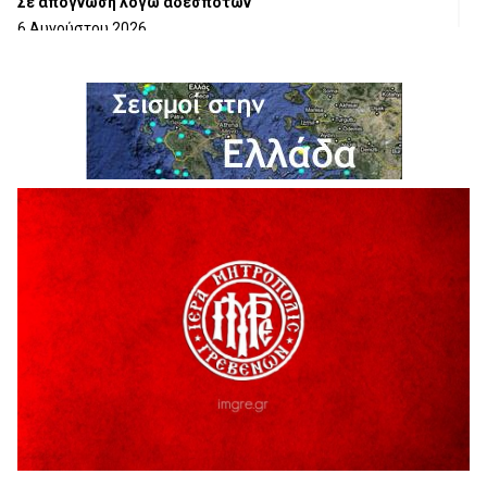
Σε απόγνωση λόγω αδέσποτων
6 Αυγούστου 2026
ΔΙΑΚΟΠΗ ΗΛΕΚΤΡΙΚΟΥ ΡΕΥΜΑΤΟΣ
6 Αυγούστου 2026
Ολοκληρώνεται η ασφαλτόστρωση της οδού Περιβόλι –
Αβδέλλα
6 Αυγούστου 2026
H παραδοχή λαθών είναι (και) δύναμη
5 Αυγούστου 2026
Ο ΑΝΔΡΕΑΣ ΑΣΛΑΝΙΔΗΣ ΣΥΝΕΧΙΖΕΙ ΣΤΟΝ ΠΡΩΤΕΑ
ΓΡΕΒΕΝΩΝ
5 Αυγούστου 2026
Ευχαριστήριο Εκπολιτιστικού Συλλόγου Ταξιάρχη προς κ.
Παρασχάκη Αθανάσιο
5 Αυγούστου 2026
Διακοπή υδροδότησης του Α΄ κλάδου ύδρευσης
5 Αυγούστου 2026