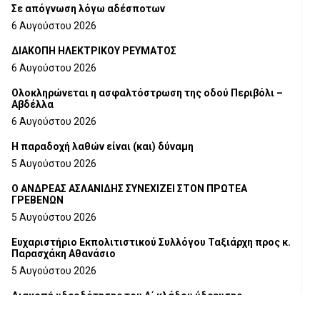
Σε απόγνωση λόγω αδέσποτων
6 Αυγούστου 2026
ΔΙΑΚΟΠΗ ΗΛΕΚΤΡΙΚΟΥ ΡΕΥΜΑΤΟΣ
6 Αυγούστου 2026
Ολοκληρώνεται η ασφαλτόστρωση της οδού Περιβόλι –
Αβδέλλα
6 Αυγούστου 2026
H παραδοχή λαθών είναι (και) δύναμη
5 Αυγούστου 2026
Ο ΑΝΔΡΕΑΣ ΑΣΛΑΝΙΔΗΣ ΣΥΝΕΧΙΖΕΙ ΣΤΟΝ ΠΡΩΤΕΑ
ΓΡΕΒΕΝΩΝ
5 Αυγούστου 2026
Ευχαριστήριο Εκπολιτιστικού Συλλόγου Ταξιάρχη προς κ.
Παρασχάκη Αθανάσιο
5 Αυγούστου 2026
Διακοπή υδροδότησης του Α΄ κλάδου ύδρευσης
5 Αυγούστου 2026