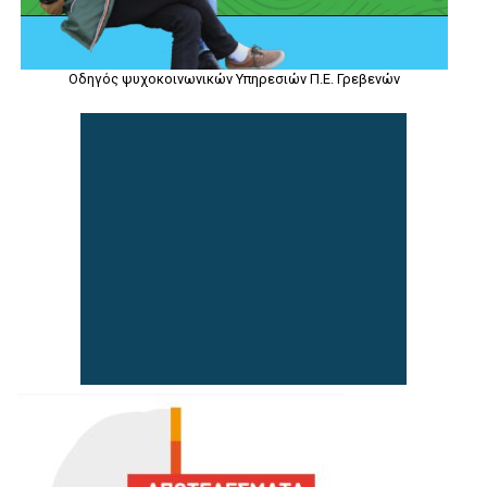
Οδηγός ψυχοκοινωνικών Υπηρεσιών Π.Ε. Γρεβενών