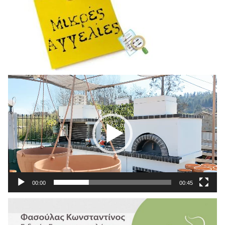
Πρόγραμμα
Αναπαραγωγής
Βίντεο
00:00
00:45