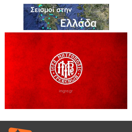
Η Marseaux στα Γρεβενά για μια μοναδική συναυλία
5 Αυγούστου 2026
Θερινό Σινεμά στο πλαίσιο του «Πολιτιστικού
Καλοκαιριού 2026» με την βραβευμένη ταινία «Μικρές
Ανάσες».
5 Αυγούστου 2026
Γρεβενά: Συνελήφθη 18χρονος αλλοδαπός, για κλοπή
εξοπλισμού γυμναστηρίου
5 Αυγούστου 2026
ΑΗ ΛΑΟΣ | 5 Αυγούστου | Υπαίθριο Θέατρο “Καστράκι”,
Γρεβενά
5 Αυγούστου 2026
41η Γιορτή Κρασιού στο Τρίκωμο – «Γιορτή Παράδοσης»
5 Αυγούστου 2026
ΜΟΡΙΟΔΟΤΟΥΜΕΝΑ ΣΕΜΙΝΑΡΙΑ ΑΠΟ ΤΟ ΠΑΝΕΠΙΣΤΗΜΙΟ
ΠΕΙΡΑΙΑ
5 Αυγούστου 2026