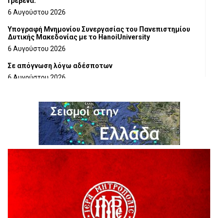
Γρεβενά.
6 Αυγούστου 2026
Υπογραφή Μνημονίου Συνεργασίας του Πανεπιστημίου
Δυτικής Μακεδονίας με το HanoiUniversity
6 Αυγούστου 2026
Σε απόγνωση λόγω αδέσποτων
6 Αυγούστου 2026
ΔΙΑΚΟΠΗ ΗΛΕΚΤΡΙΚΟΥ ΡΕΥΜΑΤΟΣ
6 Αυγούστου 2026
Ολοκληρώνεται η ασφαλτόστρωση της οδού Περιβόλι –
Αβδέλλα
6 Αυγούστου 2026
H παραδοχή λαθών είναι (και) δύναμη
5 Αυγούστου 2026
Ο ΑΝΔΡΕΑΣ ΑΣΛΑΝΙΔΗΣ ΣΥΝΕΧΙΖΕΙ ΣΤΟΝ ΠΡΩΤΕΑ
ΓΡΕΒΕΝΩΝ
5 Αυγούστου 2026