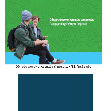
Οδηγός ψυχοκοινωνικών Υπηρεσιών Π.Ε. Γρεβενών