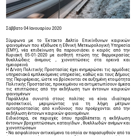
Σάββατο 04 Ιανουαρίου 2020
Σύμφωνα με το Έκτακτο Δελτίο Επικίνδυνων καιρικών
φαινομένων που εξέδωσε η Εθνική Μετεωρολογική Υπηρεσία
(ΕΜΥ), νέα επιδείνωση θα παρουσιάσει ο καιρός από την
Κυριακή 05-01-2020 με αισθητή πτώση της θερμοκρασίας
θυελλώδεις άνεμους , χιονοπτώσεις στα ορεινά και
ημειορεινά.
Η Δ/νση Πολιτικής Προστασίας έχει ενημερώσει τις αρμόδιες
υπηρεσιακά εμπλεκόμενες υπηρεσίες, καθώς και τους Δήμους
της Περιφέρειας, ώστε να βρίσκονται σε αυξημένη ετοιμότητα
Πολιτικής Προστασίας, προκειμένου να αντιμετωπίσουν άμεσα
τις επιπτώσεις από την εκδήλωση των έντονων καιρικών
φαινομένων
Παράλληλα συνιστά στους πολίτες να είναι ιδιαίτερα
προσεκτικοί, μεριμνώντας για τη λήψη μέτρων
αυτοπροστασίας από κινδύνους που προέρχονται από την
εκδήλωση έντονων καιρικών φαινομένων.
Ειδικότερα, σε περιοχές όπου προβλέπεται η εκδήλωση
έντονων βροχοπτώσεων, καταιγίδων , θυελλωδών ανέμων και
χιονοπτώσεων
• Να ασφαλίσουν αντικείμενα τα οποία αν παρασυρθούν από τα