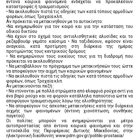
έντονα καιρικά φαινόμενα ενδέχεται να προκαλέσουν
καταστροφές ή τραυματισμούς.
• Να ακολουθούν πιστά τις οδηγίες των κατά τόπους αρμοδίων
φορέων, όπως Τροχαία κλπ.
Αν πρόκειται να μετακινηθούν με το αυτοκίνητο:
•Να ενημερωθούν για τον καιρό και για την κατάσταση του
οδικού δικτύου
•Να έχουν στο όχημά τους αντιολισθητικές αλυσίδες και το
ρεζερβουάρ γεμάτο καύσιμα • Να ταξιδεύουν, εφόσον είναι
αναγκαίο, κατά προτίμηση στη διάρκεια της ημέρας
προτιμώντας τους κεντρικούς δρόμους
• Να ενημερώνουν τους οικείους τους για τη διαδρομή που
πρόκειται να ακολουθήσουν
• Να μεταβάλλουν το πρόγραμμα των μετακινήσεών τους ώστε
να αποφεύγουν την αιχμή των καιρικών φαινομένων
• Να ακολουθούν πιστά τις οδηγίες των κατά τόπους αρμοδίων
φορέων, όπως Τροχαία κλπ.
Αν μετακινούνται πεζή :
• Να ντύνονται με πολλά στρώματα από ελαφριά ρούχα αντί για
ένα βαρύ ρούχο και να φορούν κατάλληλα παπούτσια ώστε να
αποφύγουν τραυματισμούς λόγω της ολισθηρότητας
• Να αποφεύγουν τις άσκοπες μετακινήσεις κατά την διάρκεια
αιχμής των φαινομένων (έντονη χιονόπτωση, συνθήκες
παγετού)
Οι πολίτες μπορούν να ενημερώνονται για μέτρα
αυτοπροστασίας από έντονα καιρικά φαινόμενα και στην
ιστοσελίδα της Περιφέρειας Δυτικής Μακεδονίας, στην
ηλεκτρονική διεύθυνση: www.pdm.gov.gr/politiki-prostasia/