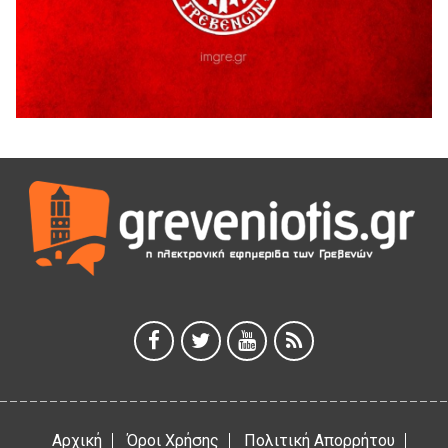
Ευχαριστήριο Εκπολιτιστικού Συλλόγου Ταξιάρχη προς κ.
Παρασχάκη Αθανάσιο
5 Αυγούστου 2026
Διακοπή υδροδότησης του Α΄ κλάδου ύδρευσης
5 Αυγούστου 2026
Η Marseaux στα Γρεβενά για μια μοναδική συναυλία
5 Αυγούστου 2026
Θερινό Σινεμά στο πλαίσιο του «Πολιτιστικού
Καλοκαιριού 2026» με την βραβευμένη ταινία «Μικρές
Ανάσες».
5 Αυγούστου 2026
Γρεβενά: Συνελήφθη 18χρονος αλλοδαπός, για κλοπή
εξοπλισμού γυμναστηρίου
5 Αυγούστου 2026
Αρχική
Όροι Χρήσης
Πολιτική Απορρήτου