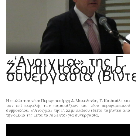
«‘Ανοιγμα» της Γ.
Ζεμπιλιάδου για
συνεργασία (Βίντ
Η ομιλία του νέου Περιφερειάρχη Δ. Μακεδονίας Γ. Κασαπίδη και
των επί κεφαλής των παρατάξεων του νέου περιφερειακού
συμβουλίου. «‘Ανοιγμα» της Γ. Ζεμπιλιάδου (δείτε το βίντεο από
την ομιλία της μετά το 7ο λεπτό) για συνεργασία.