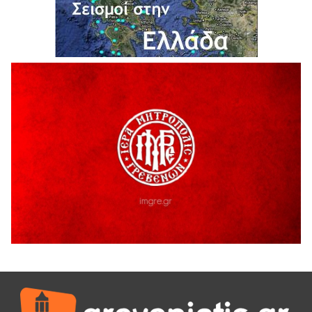
5 Αυγούστου 2026
Ο ΑΝΔΡΕΑΣ ΑΣΛΑΝΙΔΗΣ ΣΥΝΕΧΙΖΕΙ ΣΤΟΝ ΠΡΩΤΕΑ
ΓΡΕΒΕΝΩΝ
5 Αυγούστου 2026
Ευχαριστήριο Εκπολιτιστικού Συλλόγου Ταξιάρχη προς κ.
Παρασχάκη Αθανάσιο
5 Αυγούστου 2026
Διακοπή υδροδότησης του Α΄ κλάδου ύδρευσης
5 Αυγούστου 2026
Η Marseaux στα Γρεβενά για μια μοναδική συναυλία
5 Αυγούστου 2026
Θερινό Σινεμά στο πλαίσιο του «Πολιτιστικού
Καλοκαιριού 2026» με την βραβευμένη ταινία «Μικρές
Ανάσες».
5 Αυγούστου 2026
Γρεβενά: Συνελήφθη 18χρονος αλλοδαπός, για κλοπή
εξοπλισμού γυμναστηρίου
5 Αυγούστου 2026