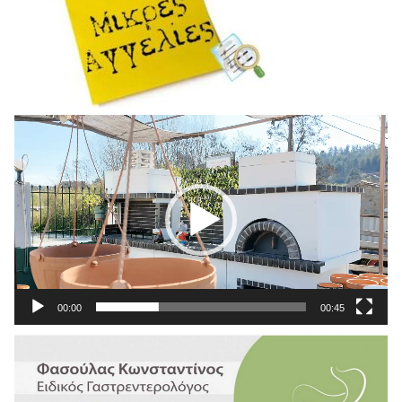
Πρόγραμμα
Αναπαραγωγής
Βίντεο
00:00
00:45