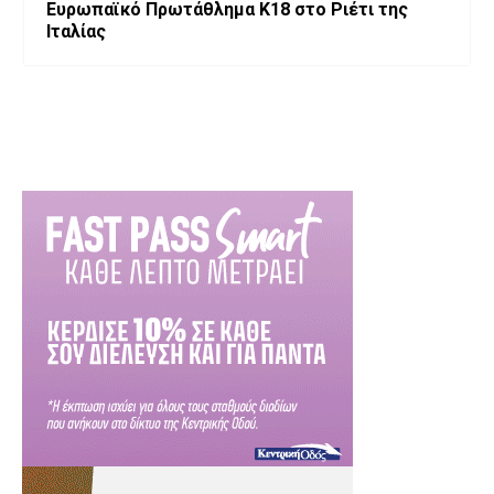
Ευρωπαϊκό Πρωτάθλημα Κ18 στο Ριέτι της
Ιταλίας