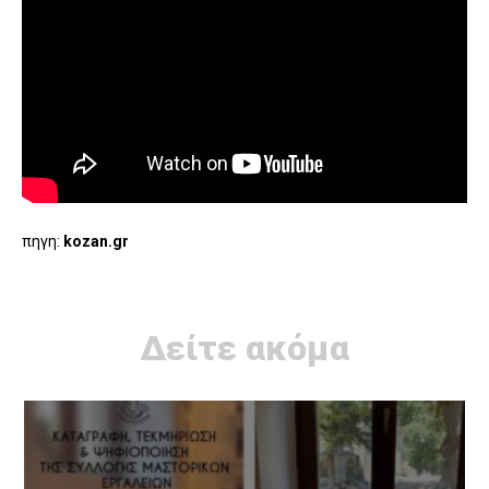
πηγη:
kozan.gr
Δείτε ακόμα