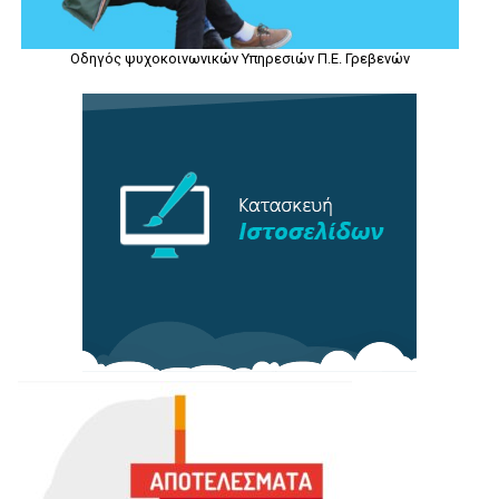
Οδηγός ψυχοκοινωνικών Υπηρεσιών Π.Ε. Γρεβενών