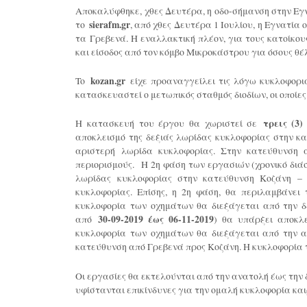
Aποκαλύφθηκε, χθες Δευτέρα, η οδο-σήμανση στην Εγν
το
sierafm.gr
, από χθες Δευτέρα 1 Ιουλίου, η Εγνατία 
τα Γρεβενά. Η εναλλακτική πλέον, για τους κατοίκου
και είσοδος από τον κόμβο Μικροκάστρου για όσους θέ
To
kozan.gr
είχε προαναγγείλει τις λόγω κυκλοφορια
κατασκευαστεί ο μετωπικός σταθμός διοδίων, οι οποίες 
H κατασκευή του έργου θα χωριστεί σε
τρεις (3)
αποκλεισμό της δεξιάς λωρίδας κυκλοφορίας στην κ
αριστερή λωρίδα κυκλοφορίας. Στην κατεύθυνση 
περιορισμούς. Η 2η φάση των εργασιών (χρονικό δι
λωρίδας κυκλοφορίας στην κατεύθυνση Κοζάνη –
κυκλοφορίας. Επίσης, η 2η φάση, θα περιλαμβάνει
κυκλοφορία των οχημάτων θα διεξάγεται από την δ
από
30-09-2019 έως 06-11-2019
) θα υπάρξει αποκλ
κυκλοφορία των οχημάτων θα διεξάγεται από την αρ
κατεύθυνση από Γρεβενά προς Κοζάνη. Η κυκλοφορία 
Οι εργασίες θα εκτελούνται από την ανατολή έως την 
υφίστανται επικίνδυνες για την ομαλή κυκλοφορία καιρ