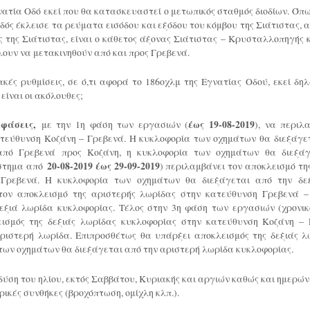
ατία Οδό εκεί που θα κατασκευαστεί ο μετωπικός σταθμός διοδίων. Όπ
οδός έκλεισε τα ρεύματα εισόδου και εξόδου του κόμβου της Σιάτιστας, 
ς της Σιάτιστας, είναι ο κάθετος άξονας Σιάτιστας – Κρυσταλλοπηγής κ
λουν να μετακινηθούν από και προς Γρεβενά.
κές ρυθμίσεις, σε ό,τι αφορά το 186οχλμ της Εγνατίας Οδού, εκεί δη
είναι οι ακόλουθες;
 φάσεις,
με την 1η φάση των εργασιών (
έως 19-08-2019
), να περιλ
ατεύθυνση Κοζάνη – Γρεβενά. Η κυκλοφορία των οχημάτων θα διεξάγε
από Γρεβενά προς Κοζάνη, η κυκλοφορία των οχημάτων θα διεξάγ
άστημα από
20-08-2019 έως 29-09-2019
) περιλαμβάνει τον αποκλεισμό τη
 Γρεβενά. Η κυκλοφορία των οχημάτων θα διεξάγεται από την δε
 τον αποκλεισμό της αριστερής λωρίδας στην κατεύθυνση Γρεβενά –
εξιά λωρίδα κυκλοφορίας. Τέλος στην 3η φάση των εργασιών (χρονι
εισμός της δεξιάς λωρίδας κυκλοφορίας στην κατεύθυνση Κοζάνη – 
ιστερή λωρίδα. Επιπροσθέτως θα υπάρξει αποκλεισμός της δεξιάς λ
των οχημάτων θα διεξάγεται από την αριστερή λωρίδα κυκλοφορίας.
δύση του ηλίου, εκτός Σαββάτου, Κυριακής και αργιών καθώς και ημερών
ικές συνθήκες (βροχόπτωση, ομίχλη κλπ.).