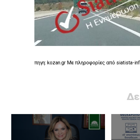
πηγη: kozan.gr Με πληροφορίες από siatista-inf
Δε