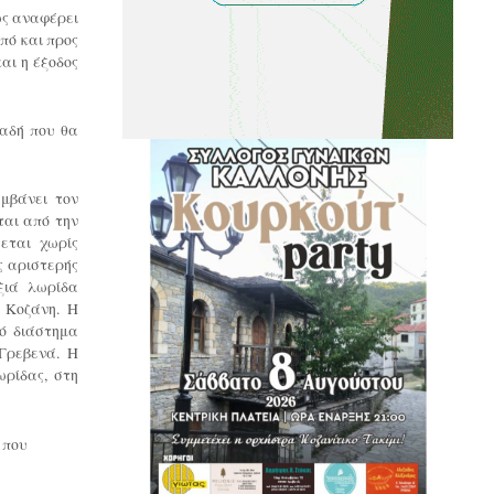
ως αναφέρει
από και προς
αι η έξοδος
λαδή που θα
αμβάνει τον
ται από την
εται χωρίς
ς αριστερής
ξιά λωρίδα
 Κοζάνη. Η
κό διάστημα
Γρεβενά. Η
ωρίδας, στη
 που