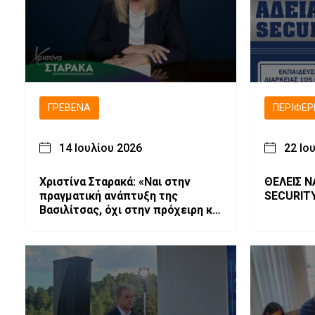
ΓΡΕΒΕΝΆ
ΠΕΡΙΦΈΡ
14 Ιουλίου 2026
22 Ιο
Χριστίνα Σταρακά: «Ναι στην
ΘΕΛΕΙΣ Ν
πραγματική ανάπτυξη της
SECURIT
Βασιλίτσας, όχι στην πρόχειρη και
προβληματική παραχώρηση με
“λευκή επιταγή” και χωρίς
εγγυήσεις»