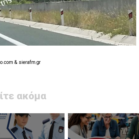
o.com & sierafm.gr
ίτε ακόμα