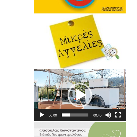
Πρόγραμμα
Αναπαραγωγής
Βίντεο
00:00
00:45