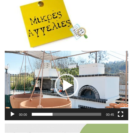
Πρόγραμμα
Αναπαραγωγής
Βίντεο
00:00
00:45