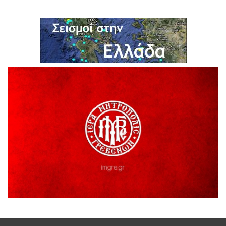
6 Αυγούστου 2026
Σε απόγνωση λόγω αδέσποτων
6 Αυγούστου 2026
ΔΙΑΚΟΠΗ ΗΛΕΚΤΡΙΚΟΥ ΡΕΥΜΑΤΟΣ
6 Αυγούστου 2026
Ολοκληρώνεται η ασφαλτόστρωση της οδού Περιβόλι –
Αβδέλλα
6 Αυγούστου 2026
H παραδοχή λαθών είναι (και) δύναμη
5 Αυγούστου 2026
Ο ΑΝΔΡΕΑΣ ΑΣΛΑΝΙΔΗΣ ΣΥΝΕΧΙΖΕΙ ΣΤΟΝ ΠΡΩΤΕΑ
ΓΡΕΒΕΝΩΝ
5 Αυγούστου 2026
Ευχαριστήριο Εκπολιτιστικού Συλλόγου Ταξιάρχη προς κ.
Παρασχάκη Αθανάσιο
5 Αυγούστου 2026
Διακοπή υδροδότησης του Α΄ κλάδου ύδρευσης