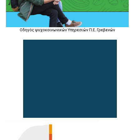
Οδηγός ψυχοκοινωνικών Υπηρεσιών Π.Ε. Γρεβενών