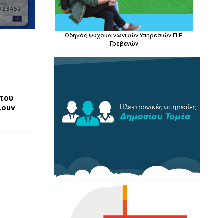
Οδηγός ψυχοκοινωνικών Υπηρεσιών Π.Ε.
Γρεβενών
στου
λουν