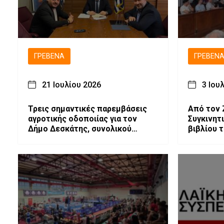
ΓΡΕΒΕΝΆ
ΓΡΕΒΕΝ
21 Ιουλίου 2026
3 Ιου
Τρεις σημαντικές παρεμβάσεις
Από τον 
αγροτικής οδοποιίας για τον
Συγκινητ
Δήμο Δεσκάτης, συνολικού
βιβλίου 
προϋπολογισμού 1.896.000 ευρώ
στα Γρεβ
video)