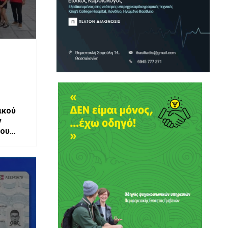
ικού
ν
ίου