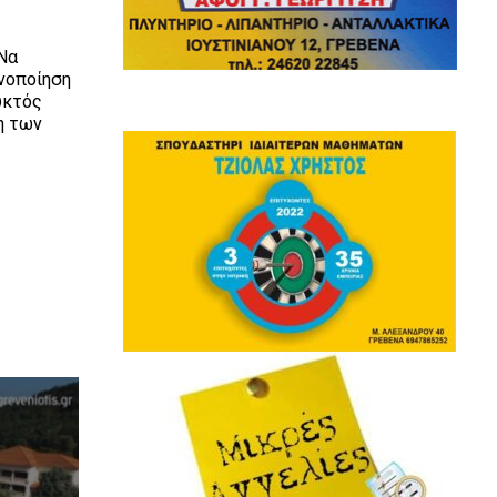
Να
ανοποίηση
υκτός
η των