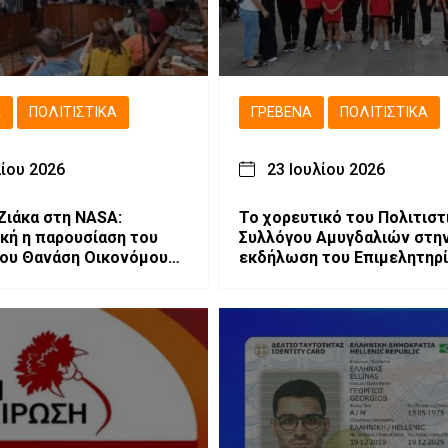
Ά
ΠΟΛΙΤΙΣΤΙΚΆ
ΓΡΕΒΕΝΆ
ΠΟΛΙΤΙΣΤΙΚΆ
λίου 2026
23 Ιουλίου 2026
Ζιάκα στη NASA:
Το χορευτικό του Πολιτιστ
ική η παρουσίαση του
Συλλόγου Αμυγδαλιών στη
του Θανάση Οικονόμου
εκδήλωση του Επιμελητηρ
ενά (φωτογραφίες-
Γρεβενών