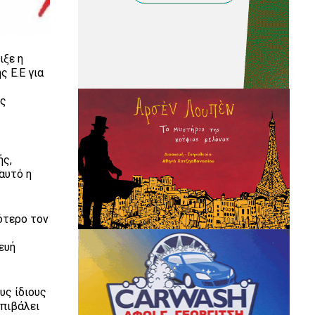
ιξε η
ς Ε.Ε για
υς
ής,
αυτό η
ότερο τον
ευή
υς ίδιους
επιβάλει