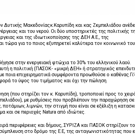
 Δυτικής Μακεδονίαςκ.Καρυπίδη και κας Ζεμπελιάδου ανέδε
ργειας και του νερού. Οι δύο υποστηρικτές της πολιτικής τη
γειας και της ιδιωτικοποίησης της ΔΕΗ Α.Ε., της
ι τώρα για το ποιος εξυπηρετεί καλύτερα τον κοινωνικό το
ησε στην ενεργειακή φτώχια το 30% του ελληνικού λαού.
τή η πολιτική (ΠΑΣΟΚ- «μικρή ΔΕΗ» ή στρατηγικός επενδυτ
ε ποια επιχειρηματικά συμφέροντα προωθούσε ο καθένας.Γι’
αφορά το ύψος του τιμήματος και όχι την πώληση.
 (που στηρίζει τον κ. Καρυπίδη), τροποποιεί προς το χειρ
πελιάδου), με ρυθμίσεις που προβλέπουν την παραχώρηση σε
 ποτάμιων, λιμνών, την στιγμή που είναι σε εξέλιξη η κατασκ
 και σε περιοχές Νatura από ιδιώτες.
ρά περιφέρειες και δήμους, ΣΥΡΙΖΑ και ΠΑΣΟΚ στηρίζουν το
 σύμπλευση στο δρόμο της Ε.Ε, της ανταγωνιστικότητας που 