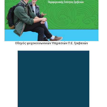
Οδηγός ψυχοκοινωνικών Υπηρεσιών Π.Ε. Γρεβενών