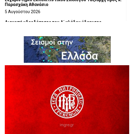
Παρασχάκη Αθανάσιο
5 Αυγούστου 2026
Διακοπή υδροδότησης του Α΄ κλάδου ύδρευσης
5 Αυγούστου 2026
Η Marseaux στα Γρεβενά για μια μοναδική συναυλία
5 Αυγούστου 2026
Θερινό Σινεμά στο πλαίσιο του «Πολιτιστικού
Καλοκαιριού 2026» με την βραβευμένη ταινία «Μικρές
Ανάσες».
5 Αυγούστου 2026
Γρεβενά: Συνελήφθη 18χρονος αλλοδαπός, για κλοπή
εξοπλισμού γυμναστηρίου
5 Αυγούστου 2026
ΑΗ ΛΑΟΣ | 5 Αυγούστου | Υπαίθριο Θέατρο “Καστράκι”,
Γρεβενά
5 Αυγούστου 2026
41η Γιορτή Κρασιού στο Τρίκωμο – «Γιορτή Παράδοσης»