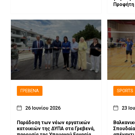
Προφήτη 
ΓΡΕΒΕΝΆ
SPORTS
26 Ιουνίου 2026
23 Ιο
Παράδοση των νέων εργατικών
Βαλκανικ
κατοικιών της ΔΥΠΑ στα Γρεβενά,
Σπουδαία
παρουσία της Υπουργού Εργασίας
απέναντι 