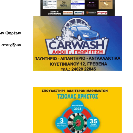
των Φορέων 
στοιχίζουν 