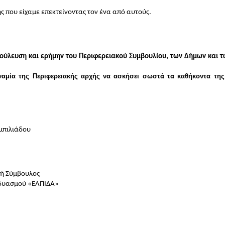
ς που είχαμε επεκτείνοντας τον ένα από αυτούς.
βούλευση και ερήμην του Περιφερειακού Συμβουλίου, των Δήμων και 
αμία της Περιφερειακής αρχής να ασκήσει σωστά τα καθήκοντα της 
ωργία Ζεμπιλιάδου
εριφερειακή Σύμβουλος
λής του Συνδυασμού «ΕΛΠΙΔΑ» 