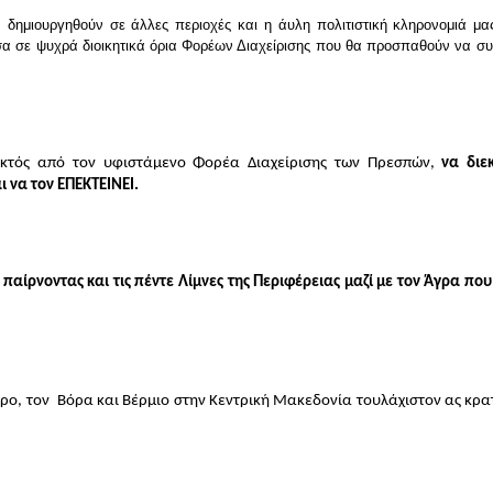
 δημιουργηθούν σε άλλες περιοχές και η άυλη πολιτιστική κληρονομιά μας
σα σε ψυχρά διοικητικά όρια Φορέων Διαχείρισης που θα προσπαθούν να συ
εκτός από τον υφιστάμενο Φορέα Διαχείρισης των Πρεσπών, 
να διεκ
ι να τον ΕΠΕΚΤΕΙΝΕΙ.
αίρνοντας και τις πέντε Λίμνες της Περιφέρειας μαζί με τον Άγρα που 
ο, τον  Βόρα και Βέρμιο στην Κεντρική Μακεδονία τουλάχιστον ας κρατ