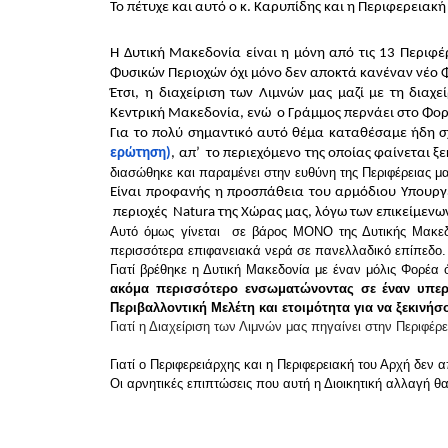
Το πέτυχε και αυτό ο κ. Καρυπίδης και η Περιφερειακή
Η Δυτική Μακεδονία είναι η μόνη από τις 13 Περιφέρ
Φυσικών Περιοχών όχι μόνο δεν αποκτά κανέναν νέο Φο
Έτσι, η διαχείριση των Λιμνών μας μαζί με τη διαχε
Κεντρική Μακεδονία, ενώ  ο Γράμμος περνάει στο Φορέ
Για το πολύ σημαντικό αυτό θέμα καταθέσαμε ήδη σ
ερώτηση)
, απ’  το περιεχόμενο της οποίας φαίνεται 
διασώθηκε και παραμένει στην ευθύνη της Περιφέρειας μ
Είναι προφανής η προσπάθεια του αρμόδιου Υπουργείο
 περιοχές  Natura της Χώρας μας, λόγω των επικείμε
Αυτό όμως γίνεται  σε βάρος ΜΟΝΟ της Δυτικής Μακεδον
περισσότερα επιφανειακά νερά σε πανελλαδικό επίπεδο.
Γιατί βρέθηκε η Δυτική Μακεδονία με έναν μόλις Φορέα 
ακόμα περισσότερο ενσωματώνοντας σε έναν υπερφο
Περιβαλλοντική Μελέτη και ετοιμότητα για να ξεκινήσ
Γιατί η Διαχείριση των Λιμνών μας πηγαίνει στην Περιφέρ
Γιατί ο Περιφερειάρχης και η Περιφερειακή του Αρχή δεν 
Οι αρνητικές επιπτώσεις που αυτή η Διοικητική αλλαγή θα