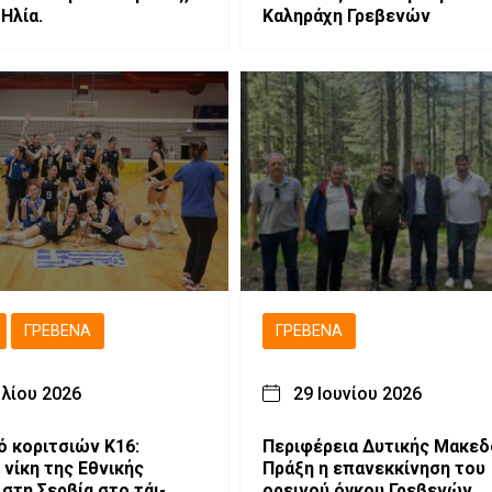
Ηλία.
Καληράχη Γρεβενών
ΓΡΕΒΕΝΆ
ΓΡΕΒΕΝΆ
υλίου 2026
29 Ιουνίου 2026
ό κοριτσιών Κ16:
Περιφέρεια Δυτικής Μακεδ
 νίκη της Εθνικής
Πράξη η επανεκκίνηση του
στη Σερβία στο τάι-
ορεινού όγκου Γρεβενών