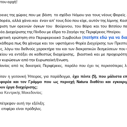
 του αρχή!
ειες της χώρας που με βάση  το σχέδιο Νόμου για τους νέους Φορείς Δ
ρέα, αλλά χάνει και  έναν απ’ τους δύο που είχε, αυτόν της λίμνης  Κα
ίριση των ορεινών όγκων του  Βούρινου, του Βόρα και του Βιτσίου πε
της Περιφέρειας Ηπείρου. 
α Διαχείρισης της Πίνδου με έδρα το Ζαγόρι 
χετική ερώτηση στο Περιφερειακό Συμβούλιο 
(πατήστε εδώ για να δια
 τον υφιστάμενο Φορέα Διαχείρισης των Πρεσπώ
ξεκάθαρα πως θα χάναμε 
και
ας, λόγω του διεθνούς χαρακτήρα του και των διακρατικών δεσμεύσεων που
υ να εντάξει σε καθεστώς διαχείρισης,  βιαστικά και με προχειρότητα
νων κυρώσεων από την Ευρωπαϊκή Ένωση. 
ίας από τις δεκατρείς Περιφέρειες, παρόλο που έχει τις περισσότερες λί
όταν η γειτονική Ήπειρος, για παράδειγμα,
 έχει πέντε (5), που μάλιστα επ
ρέα και τον Γράμμο που ως περιοχή Natura διαθέτει και εγκεκριμέ
ουν έργα διαχείρισης;
εια Κεντρικής Μακεδονίας;
απέτρεψαν αυτή την εξέλιξη;
 επιφέρει είναι πρόδηλες.