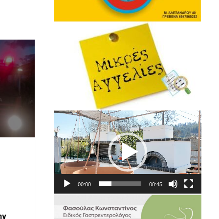
Πρόγραμμα
Αναπαραγωγής
Βίντεο
00:00
00:45
ην