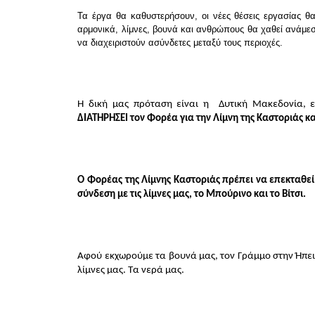
Τα έργα θα καθυστερήσουν, οι νέες θέσεις εργασίας θα
αρμονικά, λίμνες, βουνά και ανθρώπους θα χαθεί ανάμε
να διαχειριστούν ασύνδετες μεταξύ τους περιοχές.
Η δική μας πρόταση είναι η  Δυτική Μακεδονία, 
ΔΙΑΤΗΡΗΣΕΙ τον Φορέα για την Λίμνη της Καστοριάς κα
Ο Φορέας της Λίμνης Καστοριάς πρέπει να επεκταθεί π
σύνδεση με τις λίμνες μας, το Μπούρινο και το Βίτσι.
Αφού εκχωρούμε τα βουνά μας, τον Γράμμο στην Ήπειρ
λίμνες μας. Τα νερά μας.