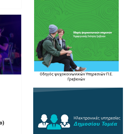
Οδηγός ψυχοκοινωνικών Υπηρεσιών Π.Ε.
Γρεβενών
ο)