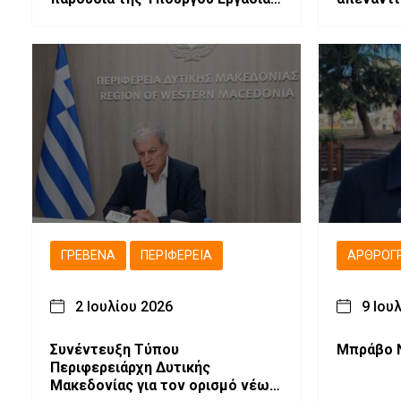
Νίκης Κεραμέως και του
μπρέικ
Βουλευτή Θανάση Σταυρόπουλου
ΓΡΕΒΕΝΆ
ΠΕΡΙΦΈΡΕΙΑ
ΑΡΘΡΟΓ
2 Ιουλίου 2026
9 Ιου
Συνέντευξη Τύπου
Μπράβο 
Περιφερειάρχη Δυτικής
Μακεδονίας για τον ορισμό νέων