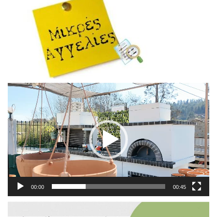
Πρόγραμμα
Αναπαραγωγής
Βίντεο
00:00
00:45