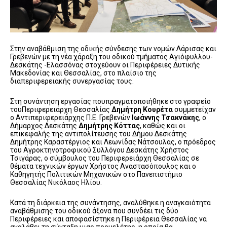
Στην αναβάθμιση της οδικής σύνδεσης των νομών Λάρισας και
Γρεβενών με τη νέα χάραξη του οδικού τμήματος Αγιόφυλλου-
Δεσκάτης -Ελασσόνας στοχεύουν οι Περιφέρειες Δυτικής
Μακεδονίας και Θεσσαλίας, στο πλαίσιο της
διαπεριφερειακής συνεργασίας τους.
Στη συνάντηση εργασίας πουπραγματοποιήθηκε στο γραφείο
τουΠεριφερειάρχη Θεσσαλίας
Δημήτρη Κουρέτα
συμμετείχαν
ο Αντιπεριφερειάρχης Π.Ε. Γρεβενών
Ιωάννης Τσακνάκης
, ο
Δήμαρχος Δεσκάτης
Δημήτρης Κόττας
, καθώς και οι
επικεφαλής της αντιπολίτευσης του Δήμου Δεσκάτης
Δημήτρης Καραστέργιος και Λεωνίδας Νάτσουλας, ο πρόεδρος
του Αγροκτηνοτροφικού Συλλόγου Δεσκάτης Χρήστος
Τσιγάρας, ο σύμβουλος του Περιφερειάρχη Θεσσαλίας σε
θέματα τεχνικών έργων Χρήστος Αναστασόπουλος και ο
Καθηγητής Πολιτικών Μηχανικών στο Πανεπιστήμιο
Θεσσαλίας Νικόλαος Ηλίου.
Κατά τη διάρκεια της συνάντησης, αναλύθηκε η αναγκαιότητα
αναβάθμισης του οδικού άξονα που συνδέει τις δύο
Περιφέρειες και αποφασίστηκε η Περιφέρεια Θεσσαλίας να
αναλάβει τη σύνταξη μιας προμελέτης, η οποία θα