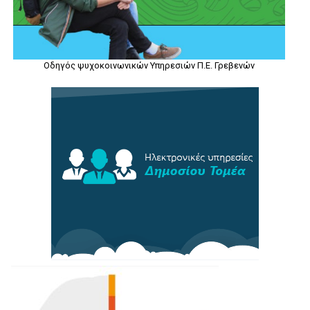
Οδηγός ψυχοκοινωνικών Υπηρεσιών Π.Ε. Γρεβενών