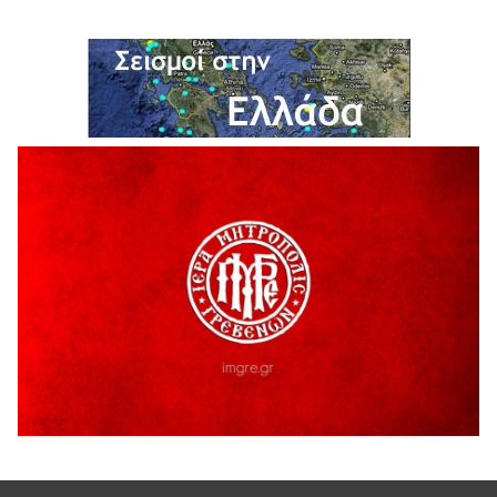
H παραδοχή λαθών είναι (και) δύναμη
5 Αυγούστου 2026
Ο ΑΝΔΡΕΑΣ ΑΣΛΑΝΙΔΗΣ ΣΥΝΕΧΙΖΕΙ ΣΤΟΝ ΠΡΩΤΕΑ
ΓΡΕΒΕΝΩΝ
5 Αυγούστου 2026
Ευχαριστήριο Εκπολιτιστικού Συλλόγου Ταξιάρχη προς κ.
Παρασχάκη Αθανάσιο
5 Αυγούστου 2026
Διακοπή υδροδότησης του Α΄ κλάδου ύδρευσης
5 Αυγούστου 2026
Η Marseaux στα Γρεβενά για μια μοναδική συναυλία
5 Αυγούστου 2026
Θερινό Σινεμά στο πλαίσιο του «Πολιτιστικού
Καλοκαιριού 2026» με την βραβευμένη ταινία «Μικρές
Ανάσες».
5 Αυγούστου 2026
Γρεβενά: Συνελήφθη 18χρονος αλλοδαπός, για κλοπή