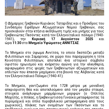
Ο Δήμαρχος Γρεβενών Κυριάκος Ταταρίδης και ο Πρόεδρος του
Συνδέσμου Εφέδρων Αξιωματικών Νομού Γρεβενών, σας
προσκαλούν στην ετήσια εκδήλωση τιμής και μνήμης για τους
Γρεβενιώτες Πεσόντες κατά τον Ελληνοϊταλικό πόλεμο (1940-
1941), την
Κυριακή 17 Αυγούστου 2025
και
ώρα
11:30
στο
Μνημείο Υψώματος ΑΝΝΙΤΣΑΣ
.
Το Μνημείο στο ύψωμα Αννίτσα, το οποίο δεσπόζει μεταξύ
Φιλιππαίων και Σαμαρίνας, σε χώρο που παραχώρησε η τότε
Κοινότητα Φιλιππαίων, αποτελεί ένα ιστορικό σύμβολο
ύψιστου ηρωισμού και ενάρετου αγώνα για την ελευθερία,
αφιερωμένο στις ψυχές των Γρεβενιωτών αξιωματικών και
οπλιτών που έπεσαν μαχόμενοι στα βουνά της Αλβανίας κατά
τον Ελληνοϊταλικό Πόλεμο (1940-41).
Το Μνημείο, γαντζωμένο στα 1728 μέτρα με μοναδική
απεριόριστη θέα και αποτελούμενο από τον μεγάλο σταυρό,
στοιχεία ανάγλυφων μαρμάρινων μορφών (ο Οπλίτης
Μαχητής, ο Ιππέας, η Γρεβενιώτισσα Γυναίκα μεταφέροντας τα
πυρομαχικά και όπλα πυροβολικού μεταφερόμενα από τους
χωρικούς), πλάκες των ονομάτων των Πεσόντων και το
επιβλητικό ομοίωμα του στρατιωτικού κράνους της εποχής,