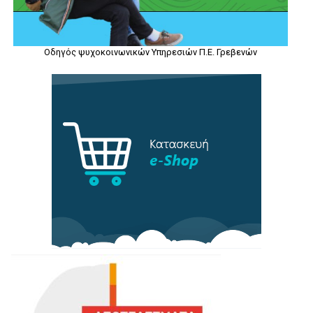
Οδηγός ψυχοκοινωνικών Υπηρεσιών Π.Ε. Γρεβενών