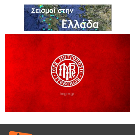
6 Αυγούστου 2026
Ολοκληρώνεται η ασφαλτόστρωση της οδού Περιβόλι –
Αβδέλλα
6 Αυγούστου 2026
H παραδοχή λαθών είναι (και) δύναμη
5 Αυγούστου 2026
Ο ΑΝΔΡΕΑΣ ΑΣΛΑΝΙΔΗΣ ΣΥΝΕΧΙΖΕΙ ΣΤΟΝ ΠΡΩΤΕΑ
ΓΡΕΒΕΝΩΝ
5 Αυγούστου 2026
Ευχαριστήριο Εκπολιτιστικού Συλλόγου Ταξιάρχη προς κ.
Παρασχάκη Αθανάσιο
5 Αυγούστου 2026
Διακοπή υδροδότησης του Α΄ κλάδου ύδρευσης
5 Αυγούστου 2026
Η Marseaux στα Γρεβενά για μια μοναδική συναυλία
5 Αυγούστου 2026