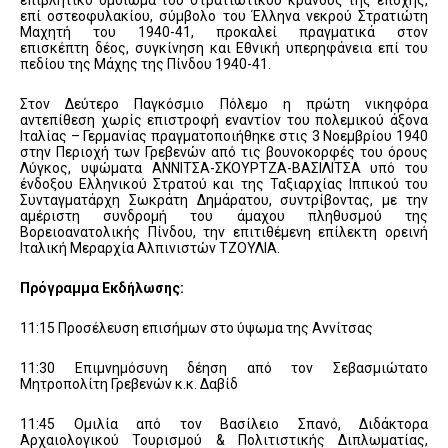
επί οστεοφυλακίου, σύμβολο του Έλληνα νεκρού Στρατιώτη
Μαχητή του 1940-41, προκαλεί πραγματικά στον
επισκέπτη δέος, συγκίνηση και Εθνική υπερηφάνεια επί του
πεδίου της Μάχης της Πίνδου 1940-41.
Στον Δεύτερο Παγκόσμιο Πόλεμο η πρώτη νικηφόρα
αντεπίθεση χωρίς επιστροφή εναντίον του πολεμικού άξονα
Ιταλίας – Γερμανίας πραγματοποιήθηκε στις 3 Νοεμβρίου 1940
στην Περιοχή των Γρεβενών από τις βουνοκορφές του όρους
Λύγκος, υψώματα ΑΝΝΙΤΣΑ-ΣΚΟΥΡΤΖΑ-ΒΑΣΙΛΙΤΣΑ υπό του
ένδοξου Ελληνικού Στρατού και της Ταξιαρχίας Ιππικού του
Συνταγματάρχη Σωκράτη Δημάρατου, συντρίβοντας, με την
αμέριστη συνδρομή του άμαχου πληθυσμού της
Βορειοανατολικής Πίνδου, την επιτιθέμενη επίλεκτη ορεινή
Ιταλική Μεραρχία Αλπινιστών ΤΖΟΥΛΙΑ.
Πρόγραμμα Εκδήλωσης:
11:15 Προσέλευση επισήμων στο ύψωμα της Αννίτσας
11:30 Επιμνημόσυνη δέηση από τον Σεβασμιώτατο
Μητροπολίτη Γρεβενών κ.κ. Δαβίδ
11:45 Ομιλία από τον Βασίλειο Σπανό, Διδάκτορα
Αρχαιολογικού Τουρισμού & Πολιτιστικής Διπλωματίας,