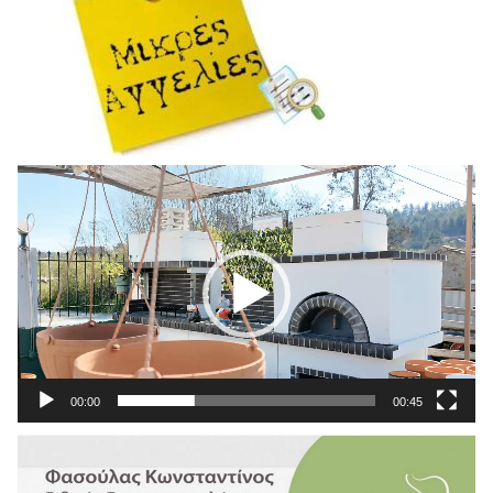
Πρόγραμμα
Αναπαραγωγής
Βίντεο
00:00
00:45