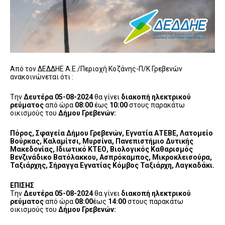
Από τον ΔΕΔΔΗΕ Α.Ε./Περιοχή Κοζάνης-Π/Κ Γρεβενών
ανακοινώνεται ότι :
Tην
Δευτέρα 05-08-2024
θα γίνει
διακοπή ηλεκτρικού
ρεύματος
από ώρα
08:00
έως
10:00
στους παρακάτω
οικισμούς του
Δήμου Γρεβενών:
Πόρος, Σφαγεία Δήμου Γρεβενών, Εγνατία ΑΤΕΒΕ, Λατομείο
Βούρκας, Καλαμίτσι, Μυρσίνα, Πανεπιστήμιο Δυτικής
Μακεδονίας, Ιδιωτικό ΚΤΕΟ, Βιολογικός Καθαρισμός
Βενζινάδικο Βατόλακκου, Ασπρόκαμπος, Μικροκλεισούρα,
Ταξιάρχης, Σήραγγα Εγνατίας Κόμβος Ταξιάρχη, Λαγκαδάκι.
ΕΠΙΣΗΣ
Tην
Δευτέρα 05-08-2024
θα γίνει
διακοπή ηλεκτρικού
ρεύματος
από ώρα
08:00
έως
14:00
στους παρακάτω
οικισμούς του
Δήμου Γρεβενών: