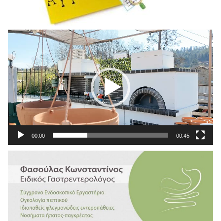
Πρόγραμμα
Αναπαραγωγής
Βίντεο
00:00
00:45