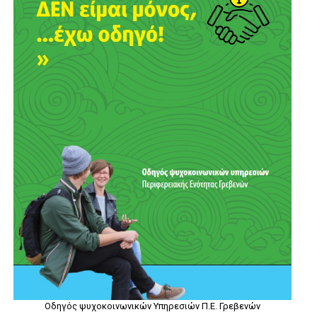
Οδηγός ψυχοκοινωνικών Υπηρεσιών Π.Ε. Γρεβενών