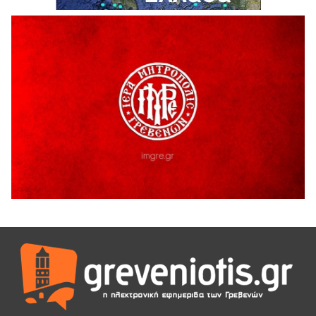
6 Αυγούστου 2026
Ολοκληρώνεται η ασφαλτόστρωση της οδού Περιβόλι –
Αβδέλλα
6 Αυγούστου 2026
H παραδοχή λαθών είναι (και) δύναμη
5 Αυγούστου 2026
Ο ΑΝΔΡΕΑΣ ΑΣΛΑΝΙΔΗΣ ΣΥΝΕΧΙΖΕΙ ΣΤΟΝ ΠΡΩΤΕΑ
ΓΡΕΒΕΝΩΝ
5 Αυγούστου 2026
Ευχαριστήριο Εκπολιτιστικού Συλλόγου Ταξιάρχη προς κ.
Παρασχάκη Αθανάσιο
5 Αυγούστου 2026
Διακοπή υδροδότησης του Α΄ κλάδου ύδρευσης
5 Αυγούστου 2026
Η Marseaux στα Γρεβενά για μια μοναδική συναυλία
5 Αυγούστου 2026
Θερινό Σινεμά στο πλαίσιο του «Πολιτιστικού