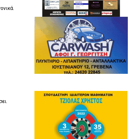
ονικά.
σει.