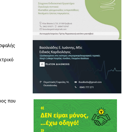
ασφαλής
κτρικό
φος που