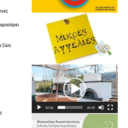
ενες
παρασύρει
ά ζώα.
Πρόγραμμα
Αναπαραγωγής
Βίντεο
00:00
00:45
ώς