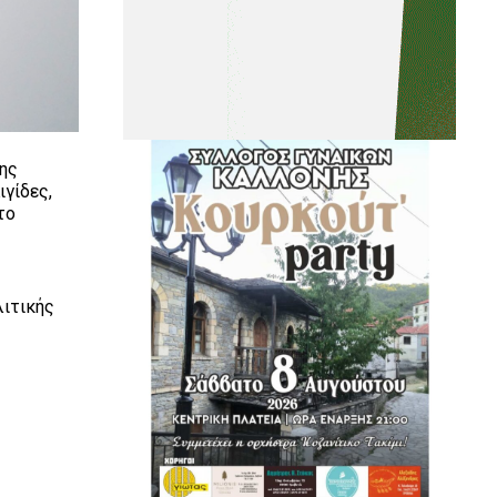
της
ιγίδες,
το
λιτικής