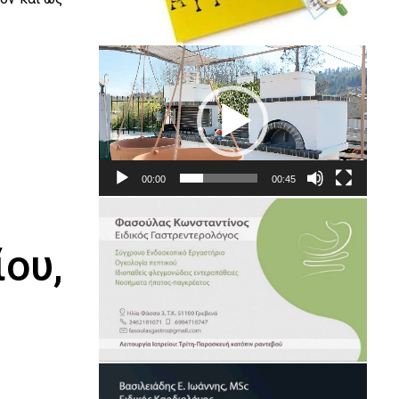
Πρόγραμμα
Αναπαραγωγής
Βίντεο
00:00
00:45
ου,