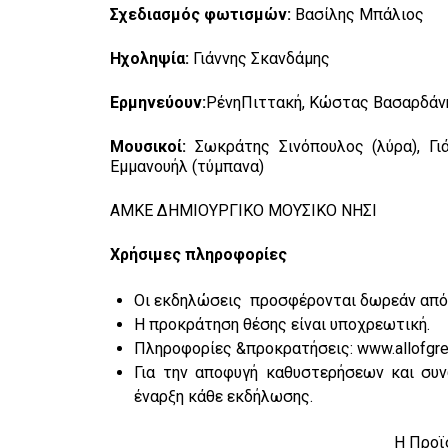
Σχεδιασμός φωτισμών:
Βασίλης Μπάλιος
Ηχοληψία:
Γιάννης Σκανδάμης
Ερμηνεύουν:
ΡένηΠιττακή, Κώστας Βασαρδάν
Μουσικοί:
Σωκράτης Σινόπουλος (λύρα), Γι
Εμμανουήλ (τύμπανα)
ΑΜΚΕ ΔΗΜΙΟΥΡΓΙΚΟ ΜΟΥΣΙΚΟ ΝΗΣΙ
Χρήσιμες πληροφορίες
Οι εκδηλώσεις προσφέρονται δωρεάν από 
H προκράτηση θέσης είναι υποχρεωτική.
Πληροφορίες &προκρατήσεις: www.allofgree
Για την αποφυγή καθυστερήσεων και συν
έναρξη κάθε εκδήλωσης.
Η Προϊσταμένη της