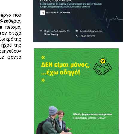
 έργο που
λευθερία,
ι πείσμα,
τον στίχο
 Σωκράτης
 ήχος της
ρμηνεύουν
με φόντο