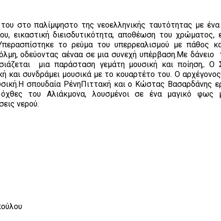
του στο παλίμψηστο της νεοελληνικής ταυτότητας με ένα
ου, εικαστική διεισδυτικότητα, αποθέωση του χρώματος, ε
 Υπερασπίστηκε το ρεύμα του υπερρεαλισμού με πάθος κα
όλμη, οδεύοντας αέναα σε μια συνεχή υπέρβαση.Με δάνειο 
σιάζεται μια παράσταση γεμάτη μουσική και ποίηση,. Ο
ή και συνδράμει μουσικά με το κουαρτέτο του. Ο αρχέγονος
ουσική.Η σπουδαία ΡένηΠιττακή και ο Κώστας Βασαρδάνης ε
ς όχθες του Αλιάκμονα, λουσμένοι σε ένα μαγικό φως 
σεις νερού.
πούλου