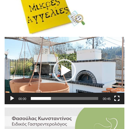
Πρόγραμμα
Αναπαραγωγής
Βίντεο
00:00
00:45