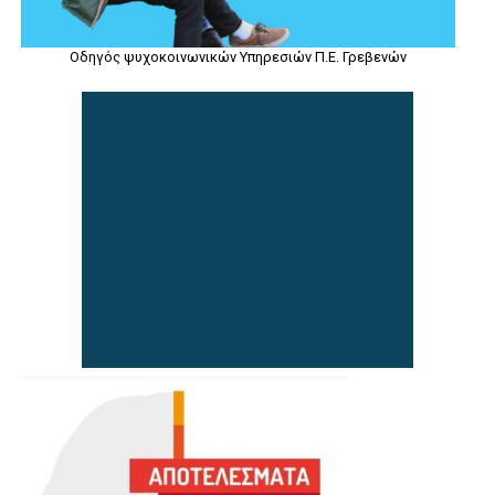
Οδηγός ψυχοκοινωνικών Υπηρεσιών Π.Ε. Γρεβενών