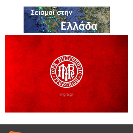
Η Marseaux στα Γρεβενά για μια μοναδική συναυλία
5 Αυγούστου 2026
Θερινό Σινεμά στο πλαίσιο του «Πολιτιστικού
Καλοκαιριού 2026» με την βραβευμένη ταινία «Μικρές
Ανάσες».
5 Αυγούστου 2026
Γρεβενά: Συνελήφθη 18χρονος αλλοδαπός, για κλοπή
εξοπλισμού γυμναστηρίου
5 Αυγούστου 2026
ΑΗ ΛΑΟΣ | 5 Αυγούστου | Υπαίθριο Θέατρο “Καστράκι”,
Γρεβενά
5 Αυγούστου 2026
41η Γιορτή Κρασιού στο Τρίκωμο – «Γιορτή Παράδοσης»
5 Αυγούστου 2026
ΜΟΡΙΟΔΟΤΟΥΜΕΝΑ ΣΕΜΙΝΑΡΙΑ ΑΠΟ ΤΟ ΠΑΝΕΠΙΣΤΗΜΙΟ
ΠΕΙΡΑΙΑ
5 Αυγούστου 2026