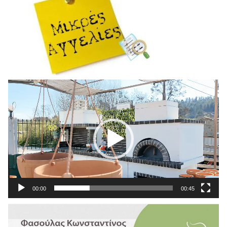
Πρόγραμμα
Αναπαραγωγής
Βίντεο
00:00
00:45