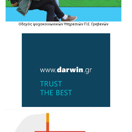
Οδηγός ψυχοκοινωνικών Υπηρεσιών Π.Ε. Γρεβενών