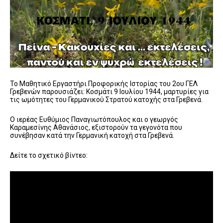
Το Μαθητικό Εργαστήρι Προφορικής Ιστορίας του 2ου ΓΕΛ
Γρεβενών παρουσιάζει: Κοσμάτι 9 Ιουλίου 1944, μαρτυρίες για
τις ωμότητες του Γερμανικού Στρατού κατοχής στα Γρεβενά.
Ο ιερέας Ευθύμιος Παναγιωτόπουλος και ο γεωργός
Καραμεσίνης Αθανάσιος, εξιστορούν τα γεγονότα που
συνέβησαν κατά την Γερμανική κατοχή στα Γρεβενά.
Δείτε το σχετικό βίντεο: