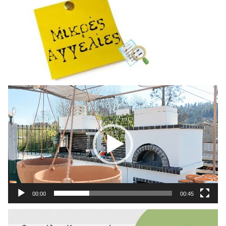
Πρόγραμμα
Αναπαραγωγής
Βίντεο
00:00
00:45