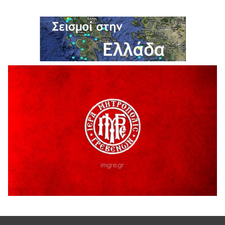
5 Αυγούστου 2026
Η Marseaux στα Γρεβενά για μια μοναδική συναυλία
5 Αυγούστου 2026
Θερινό Σινεμά στο πλαίσιο του «Πολιτιστικού
Καλοκαιριού 2026» με την βραβευμένη ταινία «Μικρές
Ανάσες».
5 Αυγούστου 2026
Γρεβενά: Συνελήφθη 18χρονος αλλοδαπός, για κλοπή
εξοπλισμού γυμναστηρίου
5 Αυγούστου 2026
ΑΗ ΛΑΟΣ | 5 Αυγούστου | Υπαίθριο Θέατρο “Καστράκι”,
Γρεβενά
5 Αυγούστου 2026
41η Γιορτή Κρασιού στο Τρίκωμο – «Γιορτή Παράδοσης»
5 Αυγούστου 2026
ΜΟΡΙΟΔΟΤΟΥΜΕΝΑ ΣΕΜΙΝΑΡΙΑ ΑΠΟ ΤΟ ΠΑΝΕΠΙΣΤΗΜΙΟ
ΠΕΙΡΑΙΑ
5 Αυγούστου 2026