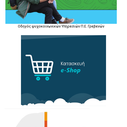
Οδηγός ψυχοκοινωνικών Υπηρεσιών Π.Ε. Γρεβενών