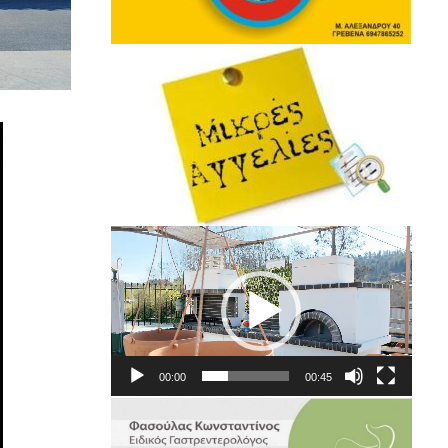
Πρόγραμμα
Αναπαραγωγής
Βίντεο
00:00
00:45