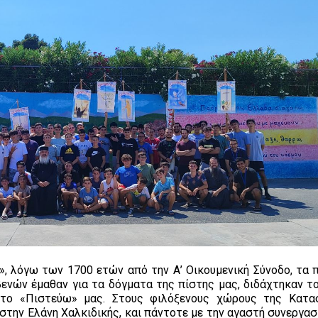
, λόγω των 1700 ετών από την Α’ Οικουμενική Σύνοδο, τα π
νών έμαθαν για τα δόγματα της πίστης μας, διδάχτηκαν τ
 το «Πιστεύω» μας. Στους φιλόξενους χώρους της Κατα
στην Ελάνη Χαλκιδικής, και πάντοτε με την αγαστή συνεργασ