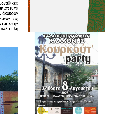
μοναδικές
απίστευτα
ς, άκουσαν
καναν τις
νται στην
 αλλά όλη