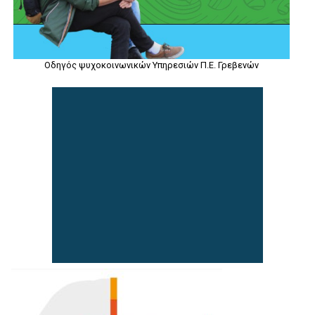
Οδηγός ψυχοκοινωνικών Υπηρεσιών Π.Ε. Γρεβενών