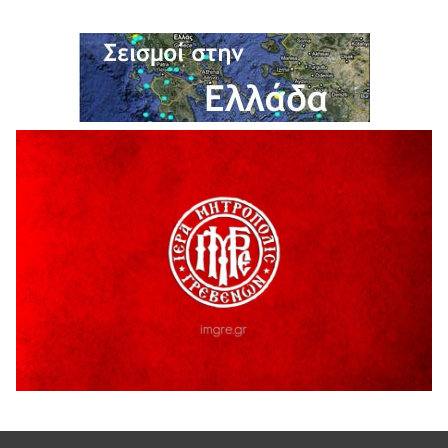
5 Αυγούστου 2026
Η Marseaux στα Γρεβενά για μια μοναδική συναυλία
5 Αυγούστου 2026
Θερινό Σινεμά στο πλαίσιο του «Πολιτιστικού
Καλοκαιριού 2026» με την βραβευμένη ταινία «Μικρές
Ανάσες».
5 Αυγούστου 2026
Γρεβενά: Συνελήφθη 18χρονος αλλοδαπός, για κλοπή
εξοπλισμού γυμναστηρίου
5 Αυγούστου 2026
ΑΗ ΛΑΟΣ | 5 Αυγούστου | Υπαίθριο Θέατρο “Καστράκι”,
Γρεβενά
5 Αυγούστου 2026
41η Γιορτή Κρασιού στο Τρίκωμο – «Γιορτή Παράδοσης»
5 Αυγούστου 2026
ΜΟΡΙΟΔΟΤΟΥΜΕΝΑ ΣΕΜΙΝΑΡΙΑ ΑΠΟ ΤΟ ΠΑΝΕΠΙΣΤΗΜΙΟ
ΠΕΙΡΑΙΑ
5 Αυγούστου 2026