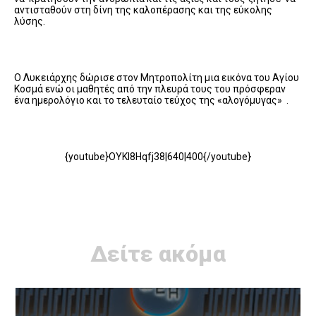
αντισταθούν στη δίνη της καλοπέρασης και της εύκολης
λύσης.
Ο Λυκειάρχης δώρισε στον Μητροπολίτη μια εικόνα του Αγίου
Κοσμά ενώ οι μαθητές από την πλευρά τους του πρόσφεραν
ένα ημερολόγιο και το τελευταίο τεύχος της «αλογόμυγας» .
{youtube}OYKI8Hqfj38|640|400{/youtube}
Δείτε ακόμα