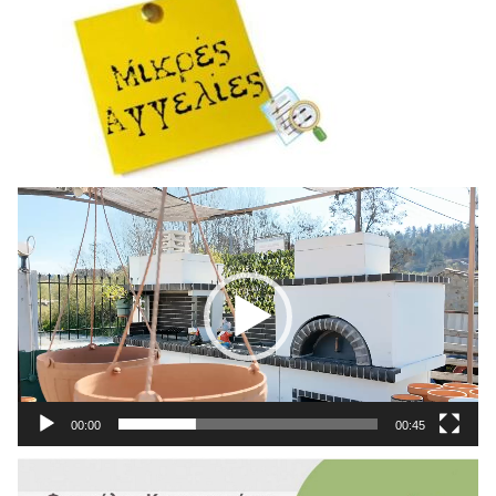
Πρόγραμμα
Αναπαραγωγής
Βίντεο
00:00
00:45