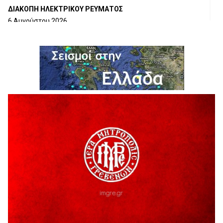
ΔΙΑΚΟΠΗ ΗΛΕΚΤΡΙΚΟΥ ΡΕΥΜΑΤΟΣ
6 Αυγούστου 2026
Ολοκληρώνεται η ασφαλτόστρωση της οδού Περιβόλι –
Αβδέλλα
6 Αυγούστου 2026
H παραδοχή λαθών είναι (και) δύναμη
5 Αυγούστου 2026
Ο ΑΝΔΡΕΑΣ ΑΣΛΑΝΙΔΗΣ ΣΥΝΕΧΙΖΕΙ ΣΤΟΝ ΠΡΩΤΕΑ
ΓΡΕΒΕΝΩΝ
5 Αυγούστου 2026
Ευχαριστήριο Εκπολιτιστικού Συλλόγου Ταξιάρχη προς κ.
Παρασχάκη Αθανάσιο
5 Αυγούστου 2026
Διακοπή υδροδότησης του Α΄ κλάδου ύδρευσης
5 Αυγούστου 2026
Η Marseaux στα Γρεβενά για μια μοναδική συναυλία
5 Αυγούστου 2026