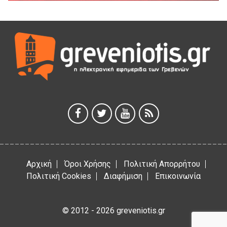
Θερινό Σινεμά στο πλαίσιο του «Πολιτιστικού
Καλοκαιριού 2026» με την βραβευμένη ταινία «Μικρές
Ανάσες».
5 Αυγούστου 2026
Γρεβενά: Συνελήφθη 18χρονος αλλοδαπός, για κλοπή
εξοπλισμού γυμναστηρίου
5 Αυγούστου 2026
ΑΗ ΛΑΟΣ | 5 Αυγούστου | Υπαίθριο Θέατρο “Καστράκι”,
Γρεβενά
5 Αυγούστου 2026
Αρχική
Όροι Χρήσης
Πολιτική Απορρήτου
Πολιτική Cookies
Διαφήμιση
Επικοινωνία
© 2012 - 2026 greveniotis.gr