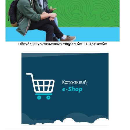
Οδηγός ψυχοκοινωνικών Υπηρεσιών Π.Ε. Γρεβενών