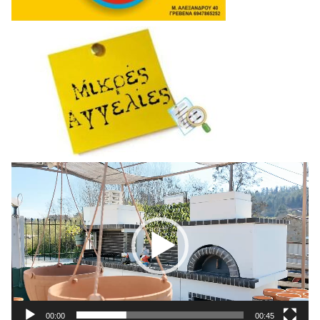
Πρόγραμμα
Αναπαραγωγής
Βίντεο
00:00
00:45