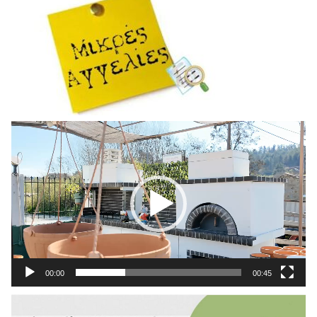
Πρόγραμμα
Αναπαραγωγής
Βίντεο
00:00
00:45