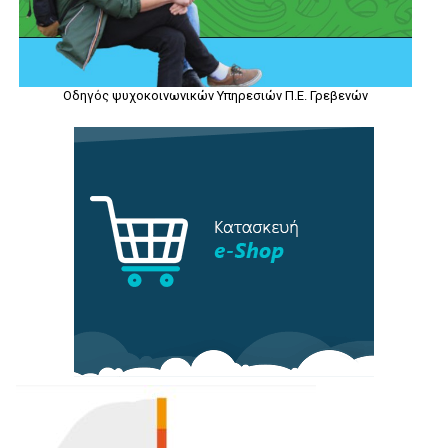
Οδηγός ψυχοκοινωνικών Υπηρεσιών Π.Ε. Γρεβενών