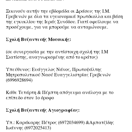
Ξεκινούν αυτήν την εβδομάδα οι Δράσεις της Ι.Μ.
Γρεβενών με όλα τα υγειονομικά πρωτόκολλα και βάση
της εγκυκλίου της Ιεράς Συνόδου. Γιατί οφείλουμε να
προσέχουμε, για να μπορούμε να ανταμώνουμε.
Σχολή Βυζαντινής Μουσικής:
(σε συνεργασία με την αντίστοιχη σχολή της Ι.Μ
Σιατίστης, αναγνωρισμένης από το κράτος)
Υπεύθυνος: Ευάγγελος Νάνος, Πρωτοψάλτης
Μητροπολιτικού Ναού Ευαγγελιστρίας Γρεβενών
(6996928694)
Κάθε Τετάρτη & Πέμπτη απόγευμα ανάλογα με το
επίπεδο στον 1ο όροφο
Σχολή Βυζαντινής Αγιογραφίας:
Υπ.: Καράκαρης Πέτρος (6972034699) &Αμπατζίδης
Ιωάννης (6972025413)