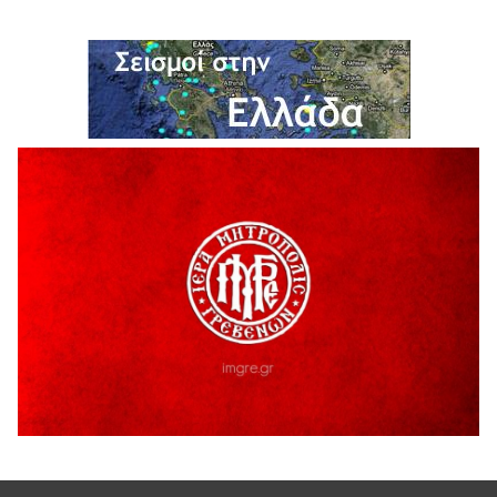
H παραδοχή λαθών είναι (και) δύναμη
5 Αυγούστου 2026
Ο ΑΝΔΡΕΑΣ ΑΣΛΑΝΙΔΗΣ ΣΥΝΕΧΙΖΕΙ ΣΤΟΝ ΠΡΩΤΕΑ
ΓΡΕΒΕΝΩΝ
5 Αυγούστου 2026
Ευχαριστήριο Εκπολιτιστικού Συλλόγου Ταξιάρχη προς κ.
Παρασχάκη Αθανάσιο
5 Αυγούστου 2026
Διακοπή υδροδότησης του Α΄ κλάδου ύδρευσης
5 Αυγούστου 2026
Η Marseaux στα Γρεβενά για μια μοναδική συναυλία
5 Αυγούστου 2026
Θερινό Σινεμά στο πλαίσιο του «Πολιτιστικού
Καλοκαιριού 2026» με την βραβευμένη ταινία «Μικρές
Ανάσες».
5 Αυγούστου 2026
Γρεβενά: Συνελήφθη 18χρονος αλλοδαπός, για κλοπή