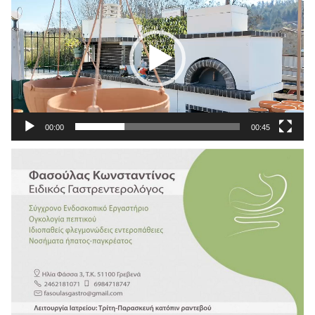
Αναπαραγωγής
Βίντεο
00:00
00:45