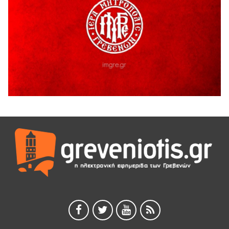
4 Αυγούστου 2026
Τελικά τι είναι πολιτισμός;
4 Αυγούστου 2026
Ολοσχερής καταστροφή κατοικίας από πυρκαγιά στην
Καληράχη Γρεβενών
3 Αυγούστου 2026
ΚΑΤΑΓΡΑΦΗ ΤΕΚΜΗΡΙΩΣΗ ΚΑΙ ΨΗΦΙΟΠΟΙΗΣΗ ΤΩΝ
ΜΑΣΤΟΡΙΚΩΝ ΕΡΓΑΛΕΙΩΝ ΤΗΣ ΣΥΛΛΟΓΗΣ ΚΥΠΑΡΙΣΣΙΟΥ
ΓΡΕΒΕΝΩΝ
3 Αυγούστου 2026
Κουρκούτ’ party το Σάββατο 8 Αυγούστου στην Καλλονή
3 Αυγούστου 2026
ΠΡΟΓΡΑΜΜΑ ΠΑΝΗΓΥΡΕΩΣ ΙΕΡΑΣ ΜΟΝΗΣ ΖΑΒΟΡΔΑΣ 2026
3 Αυγούστου 2026