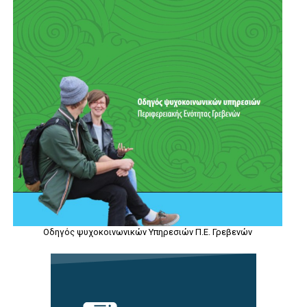
Οδηγός ψυχοκοινωνικών Υπηρεσιών Π.Ε. Γρεβενών