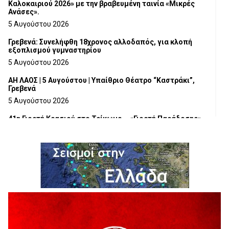
Καλοκαιριού 2026» με την βραβευμένη ταινία «Μικρές
Ανάσες».
5 Αυγούστου 2026
Γρεβενά: Συνελήφθη 18χρονος αλλοδαπός, για κλοπή
εξοπλισμού γυμναστηρίου
5 Αυγούστου 2026
ΑΗ ΛΑΟΣ | 5 Αυγούστου | Υπαίθριο Θέατρο “Καστράκι”,
Γρεβενά
5 Αυγούστου 2026
41η Γιορτή Κρασιού στο Τρίκωμο – «Γιορτή Παράδοσης»
5 Αυγούστου 2026
ΜΟΡΙΟΔΟΤΟΥΜΕΝΑ ΣΕΜΙΝΑΡΙΑ ΑΠΟ ΤΟ ΠΑΝΕΠΙΣΤΗΜΙΟ
ΠΕΙΡΑΙΑ
5 Αυγούστου 2026
ΕΥΧΑΡΙΣΤΙΕΣ Φυσιολατρικού Συλλόγου Γρεβενών
4 Αυγούστου 2026
Έκτακτη χρηματοδότηση 400.000€ για επιπλέον εργασίες
στο Δημοτικό Στάδιο Γρεβενών «Μίλτος Τεντόγλου»