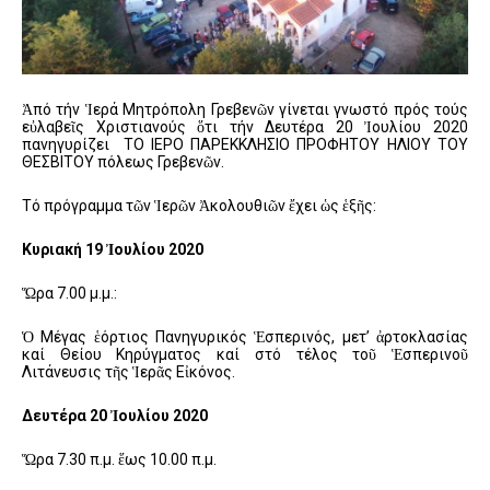
Ἀπό τήν Ἱερά Μητρόπολη Γρεβενῶν γίνεται γνωστό πρός τούς
εὐλαβεῖς Χριστιανούς ὅτι τήν Δευτέρα 20 Ἰουλίου 2020
πανηγυρίζει ΤΟ ΙΕΡΟ ΠΑΡΕΚΚΛΗΣΙΟ ΠΡΟΦΗΤΟΥ ΗΛΙΟΥ ΤΟΥ
ΘΕΣΒΙΤΟΥ πόλεως Γρεβενῶν.
Τό πρόγραμμα τῶν Ἱερῶν Ἀκολουθιῶν ἔχει ὡς ἑξῆς:
Κυριακή 19 Ἰουλίου 2020
Ὥρα 7.00 μ.μ.:
Ὁ Μέγας ἑόρτιος Πανηγυρικός Ἑσπερινός, μετ’ ἀρτοκλασίας
καί Θείου Κηρύγματος καί στό τέλος τοῦ Ἑσπερινοῦ
Λιτάνευσις τῆς Ἱερᾶς Εἰκόνος.
Δευτέρα 20 Ἰουλίου 2020
Ὥρα 7.30 π.μ. ἕως 10.00 π.μ.