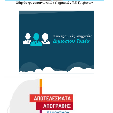
Οδηγός ψυχοκοινωνικών Υπηρεσιών Π.Ε. Γρεβενών