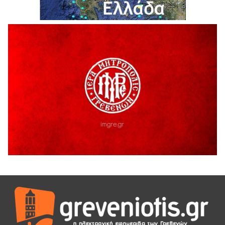
ΔΙΑΚΟΠΗ ΗΛΕΚΤΡΙΚΟΥ ΡΕΥΜΑΤΟΣ
6 Αυγούστου 2026
Ολοκληρώνεται η ασφαλτόστρωση της οδού Περιβόλι –
Αβδέλλα
6 Αυγούστου 2026
H παραδοχή λαθών είναι (και) δύναμη
5 Αυγούστου 2026
Ο ΑΝΔΡΕΑΣ ΑΣΛΑΝΙΔΗΣ ΣΥΝΕΧΙΖΕΙ ΣΤΟΝ ΠΡΩΤΕΑ
ΓΡΕΒΕΝΩΝ
5 Αυγούστου 2026
Ευχαριστήριο Εκπολιτιστικού Συλλόγου Ταξιάρχη προς κ.
Παρασχάκη Αθανάσιο
5 Αυγούστου 2026
Διακοπή υδροδότησης του Α΄ κλάδου ύδρευσης
5 Αυγούστου 2026
Η Marseaux στα Γρεβενά για μια μοναδική συναυλία
5 Αυγούστου 2026