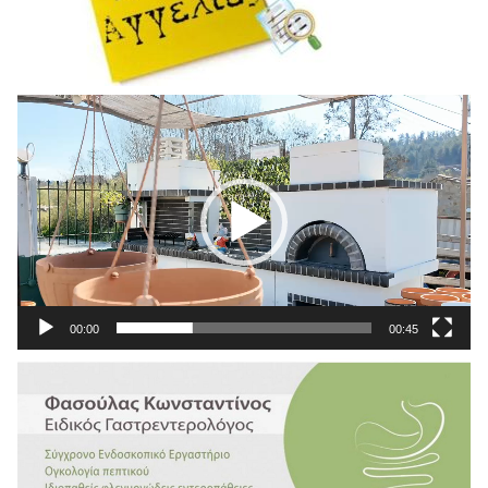
Πρόγραμμα
Αναπαραγωγής
Βίντεο
00:00
00:45