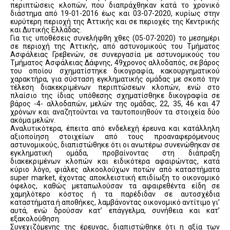
περιπτώσεις κλοπών, που διαπράχθηκαν κατά το χρονικό
διάστημα από 19-01-2016 έως και 03-07-2020, κυρίως στην
ευρύτερη περιοχή της Αττικής και σε περιοχές της Κεντρικής
και Δυτικής Ελλάδας.
Για τις υποθέσεις συνελήφθη χθες (05-07-2020) το μεσημέρι
σε περιοχή της Αττικής, από αστυνομικούς του Τμήματος
Ασφάλειας Γρεβενών, σε συνεργασία με αστυνομικούς του
Τμήματος Ασφάλειας Δάφνης, 49χρονος αλλοδαπός, σε βάρος
του οποίου σχηματίστηκε δικογραφία, κακουργηματικού
χαρακτήρα, για σύσταση εγκληματικής ομάδας με σκοπό την
τέλεση διακεκριμένων περιπτώσεων κλοπών, ενώ στο
πλαίσιο της ίδιας υπόθεσης σχηματίσθηκε δικογραφία σε
βάρος -4- αλλοδαπών, μελών της ομάδας, 22, 35, 46 και 47
χρόνων και αναζητούνται να ταυτοποιηθούν τα στοιχεία δύο
ακόμα μελών.
Αναλυτικότερα, έπειτα από ενδελεχή έρευνα και κατάλληλη
αξιοποίηση στοιχείων από τους προαναφερόμενους
αστυνομικούς, διαπιστώθηκε ότι οι ανωτέρω συνενώθηκαν σε
εγκληματική ομάδα, προβαίνοντας στη διάπραξη
διακεκριμένων κλοπών και ειδικότερα αφαιρώντας, κατά
κύριο λόγο, φιάλες αλκοολούχων ποτών από καταστήματα
super market, έχοντας αποκλειστική επιδίωξη το οικονομικό
όφελος, καθώς μεταπωλούσαν τα αφαιρεθέντα είδη σε
χαμηλότερο κόστος ή τα παρέδιδαν σε αυτοσχέδια
καταστήματα ή αποθήκες, λαμβάνοντας οικονομικό αντίτιμο γι’
αυτά, ενώ δρούσαν κατ’ επάγγελμα, συνήθεια και κατ’
εξακολούθηση.
Συνεχιζόμενης της έρευνας, διαπιστώθηκε ότι η αξία των