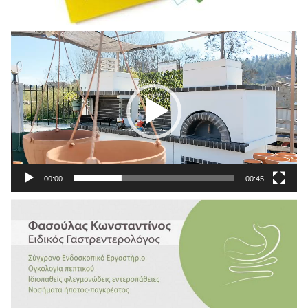
Πρόγραμμα
Αναπαραγωγής
Βίντεο
00:00
00:45