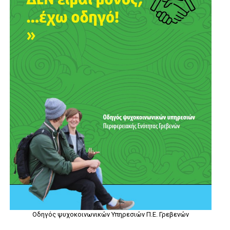
Οδηγός ψυχοκοινωνικών Υπηρεσιών Π.Ε. Γρεβενών