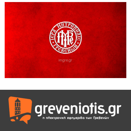
H παραδοχή λαθών είναι (και) δύναμη
5 Αυγούστου 2026
Ο ΑΝΔΡΕΑΣ ΑΣΛΑΝΙΔΗΣ ΣΥΝΕΧΙΖΕΙ ΣΤΟΝ ΠΡΩΤΕΑ
ΓΡΕΒΕΝΩΝ
5 Αυγούστου 2026
Ευχαριστήριο Εκπολιτιστικού Συλλόγου Ταξιάρχη προς κ.
Παρασχάκη Αθανάσιο
5 Αυγούστου 2026
Διακοπή υδροδότησης του Α΄ κλάδου ύδρευσης
5 Αυγούστου 2026
Η Marseaux στα Γρεβενά για μια μοναδική συναυλία
5 Αυγούστου 2026
Θερινό Σινεμά στο πλαίσιο του «Πολιτιστικού
Καλοκαιριού 2026» με την βραβευμένη ταινία «Μικρές
Ανάσες».
5 Αυγούστου 2026
Γρεβενά: Συνελήφθη 18χρονος αλλοδαπός, για κλοπή