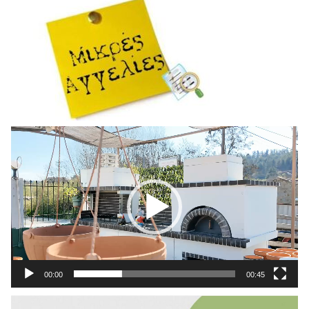
Πρόγραμμα
Αναπαραγωγής
Βίντεο
00:00
00:45