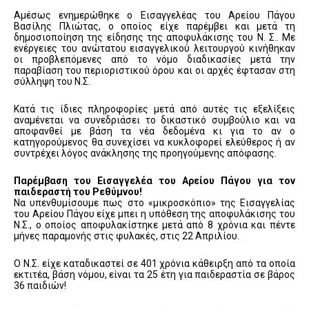
Αμέσως ενημερώθηκε ο Εισαγγελέας του Αρείου Πάγου
Βασίλης Πλιώτας, ο οποίος είχε παρέμβει και μετά τη
δημοσιοποίηση της είδησης της αποφυλάκισης του Ν. Σ.. Με
ενέργειες του ανώτατου εισαγγελικού λειτουργού κινήθηκαν
οι προβλεπόμενες από το νόμο διαδικασίες μετά την
παραβίαση του περιοριστικού όρου και οι αρχές έφτασαν στη
σύλληψη του Ν.Σ.
Κατά τις ίδιες πληροφορίες μετά από αυτές τις εξελίξεις
αναμένεται να συνεδριάσει το δικαστικό συμβούλιο και να
αποφανθεί με βάση τα νέα δεδομένα κι για το αν ο
κατηγορούμενος θα συνεχίσει να κυκλοφορεί ελεύθερος ή αν
συντρέχει λόγος ανάκλησης της προηγούμενης απόφασης.
Παρέμβαση του Εισαγγελέα του Αρείου Πάγου για τον
παιδεραστή του Ρεθύμνου!
Να υπενθυμίσουμε πως στο «μικροσκόπιο» της Εισαγγελίας
του Αρείου Πάγου είχε μπει η υπόθεση της αποφυλάκισης του
Ν.Σ., ο οποίος αποφυλακίστηκε μετά από 8 χρόνια και πέντε
μήνες παραμονής στις φυλακές, στις 22 Απριλίου.
Ο Ν.Σ. είχε καταδικαστεί σε 401 χρόνια κάθειρξη από τα οποία
εκτιτέα, βάση νόμου, είναι τα 25 έτη για παιδεραστία σε βάρος
36 παιδιών!