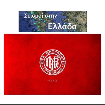
Γρεβενά: Συνελήφθη 18χρονος αλλοδαπός, για κλοπή
εξοπλισμού γυμναστηρίου
5 Αυγούστου 2026
ΑΗ ΛΑΟΣ | 5 Αυγούστου | Υπαίθριο Θέατρο “Καστράκι”,
Γρεβενά
5 Αυγούστου 2026
41η Γιορτή Κρασιού στο Τρίκωμο – «Γιορτή Παράδοσης»
5 Αυγούστου 2026
ΜΟΡΙΟΔΟΤΟΥΜΕΝΑ ΣΕΜΙΝΑΡΙΑ ΑΠΟ ΤΟ ΠΑΝΕΠΙΣΤΗΜΙΟ
ΠΕΙΡΑΙΑ
5 Αυγούστου 2026
ΕΥΧΑΡΙΣΤΙΕΣ Φυσιολατρικού Συλλόγου Γρεβενών
4 Αυγούστου 2026
Έκτακτη χρηματοδότηση 400.000€ για επιπλέον εργασίες
στο Δημοτικό Στάδιο Γρεβενών «Μίλτος Τεντόγλου»
4 Αυγούστου 2026
Τελικά τι είναι πολιτισμός;
4 Αυγούστου 2026