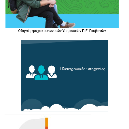
Οδηγός ψυχοκοινωνικών Υπηρεσιών Π.Ε. Γρεβενών