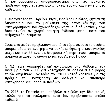
Ο κατηγορούμενος αποφυλακίστηκε από τις φυλακές
Γρεβενών, αφού εξέτισε μόλις, οκτώ χρόνια και πέντε μήνες
κάθειρξης.
Ο εισαγγελέας του Αρείου Πάγου, Βασίλης Πλιώτας, ζήτησε τη
δικογραφία και το βούλευμα της αποφυλάκισης του
κατηγορούμενου και έχουν ήδη ξεκινήσει οι διαδικασίες για να
διαπιστωθεί αν χωρεί άσκηση ένδικου μέσου κατά του
επίμαχου βουλεύματος.
Σύμφωνα με όσα προβλέπονται από το νόμο, σε αυτό το στάδιο,
μπορεί μέσα σε ένα μήνα να ασκήσει έφεση ο εισαγγελέας
μέχρι και τις 22 ενώ σε διαφορετική περίπτωση μπορεί να
ασκήσει αναίρεση ο εισαγγελέας του Αρείου Πάγου.
Ο Ν.Σ. είχε συλληφθεί επ’ αυτοφώρω στο Ρέθυμνο, τον
Δεκέμβριο του 2011, για κατάχρηση σε ασέλγεια εις βάρος
τριών ανηλίκων. Τον Μάιο του 2013 καταδικάστηκε για τις
πράξεις του, κατάχρηση σε ασέλγεια και απόπειρα
κατάχρησης, εις βάρος 36 παιδιών.
Το 2016 το Εφετείο του επέβαλε ακριβώς την ίδια ποινή,
καθώς για τα εγκλήματα αυτά δεν προβλέπεται ισόβια
κάθειρξη.