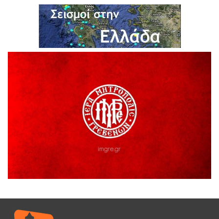
6 Αυγούστου 2026
Ολοκληρώνεται η ασφαλτόστρωση της οδού Περιβόλι –
Αβδέλλα
6 Αυγούστου 2026
H παραδοχή λαθών είναι (και) δύναμη
5 Αυγούστου 2026
Ο ΑΝΔΡΕΑΣ ΑΣΛΑΝΙΔΗΣ ΣΥΝΕΧΙΖΕΙ ΣΤΟΝ ΠΡΩΤΕΑ
ΓΡΕΒΕΝΩΝ
5 Αυγούστου 2026
Ευχαριστήριο Εκπολιτιστικού Συλλόγου Ταξιάρχη προς κ.
Παρασχάκη Αθανάσιο
5 Αυγούστου 2026
Διακοπή υδροδότησης του Α΄ κλάδου ύδρευσης
5 Αυγούστου 2026
Η Marseaux στα Γρεβενά για μια μοναδική συναυλία
5 Αυγούστου 2026