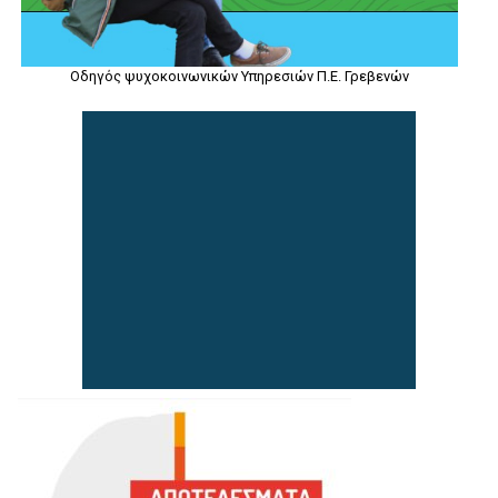
Οδηγός ψυχοκοινωνικών Υπηρεσιών Π.Ε. Γρεβενών