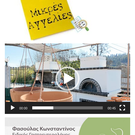
Πρόγραμμα
Αναπαραγωγής
Βίντεο
00:00
00:45