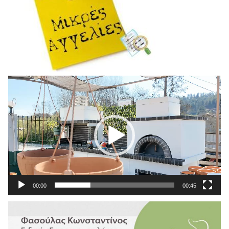
Πρόγραμμα
Αναπαραγωγής
Βίντεο
00:00
00:45