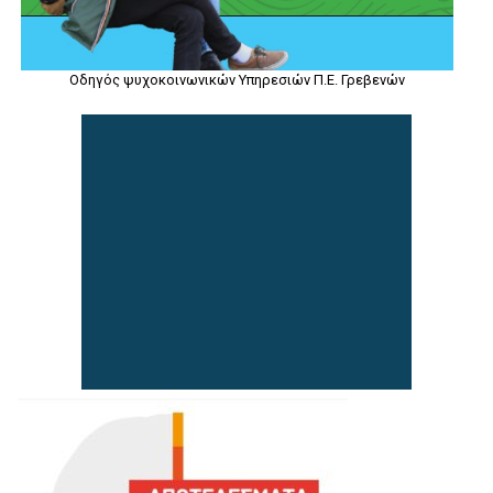
Οδηγός ψυχοκοινωνικών Υπηρεσιών Π.Ε. Γρεβενών