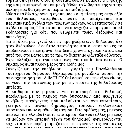
ευρεία οικογένεια όπου η καθεμία έδωσε κομμάτι της ψυχής
της και με υπομονή και επιμονή, έβαλε το λιθαράκι της για την
αλλαγή που θα χαίρονται αύριο τα παιδιά μας.
Μέσα στα δέκα χρόνια, η αγάπη μας και η πίστη μας στην αξία
του θηλασμού, κατόρθωσε ώστε τα απαξιωτικά και
περιπαικτικά σχόλια των πρώτων χρόνων, να μετατραπούν σε
σχόλια απορίας “ Γιατί κάποιος να συνεχίζει να πραγματοποιεί
εκδηλώσεις για κάτι που θεωρείται πλέον δεδομένο και
αυτονόητο;”
Για τη δικιά μας γενιά και τις προηγούμενες, ο θηλασμός δεν
ήταν δεδομένος, δεν ήταν αυτονόητος και οι στατιστικές το
αποδεικνύουν περίτρανα. Στα δέκα χρόνια, έχουμε καταφέρει
αυτό που στα μάτια μας το πρώτο διάστημα φάνταζε αδύνατον.
Έχει αλλάξει την εγκατεστημένη νοοτροπία δεκαετιών. Ο
θηλασμός είναι πλέον μέρος της ζωής μας.
Συνεχίζουμε την εκδήλωση – γιορτή του Πανελλαδικού
Ταυτόχρονου Δημόσιου Θηλασμού, με μοναδικό σκοπό την
απενοχοποίηση του ΔΗΜΟΣΙΟΥ θηλασμού και την εξοικείωση,
εκ νέου, της κοινωνίας μας με την εικόνα της θηλάζουσας
μητέρας.
Η επιθυμία των μητέρων για επιστροφή στο θηλασμό,
παράλληλα με το πλήθος των δυσκολιών από εξωγενείς
συνήθως παράγοντες που καλούνται να αντιμετωπίσουν,
γέννησε την ανάγκη δημιουργίας τοπικών εθελοντικών
υποστηρικτικών ομάδων θηλασμού. Στις ομάδες μας, μητέρες
από όλη την Ελλάδα (και το εξωτερικό) βοηθούν άλλες μητέρες
να μάθουν την μητρική τέχνη του θηλασμού, ενημερώνονται,
έρχονται σε επαφή, μοιράζονται τις αγωνίες, τις ανησυχίες