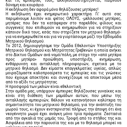
και τις εμπειρίες τους, αλληλοϋποστηρίζονται, παίρνουν
δύναμη και κουράγιο.
Η εκδήλωση δεν αφορά μόνο θηλάζουσες μητέρες!
Η εκδήλωση έχει ενημερωτικό χαρακτήρα. Γι’ αυτό σας
περιμένουμε λοιπόν και φέτος ΟΛΟΥΣ, -μέλλουσες μητέρες,
μητέρες που δεν τα κατάφεραν στο παρελθόν, φίλους και
συγγενείς που επιθυμούν να ενημερωθούν για να στηρίξουν
κάποιον δικό τους, εσάς που στηρίζετε τον μητρικό θηλασμό-
για να ενημερωθείτε και για να γιορτάσουμε μαζί την Εβδομάδα
Μητρικού Θηλασμού.
Το 2012, δημιουργήσαμε την Ομάδα Εθελοντών Υποστήριξης
Μητρικού Θηλασμού και Μητρότητας Γρεβενών η οποία ανήκει
στο Δίκτυο Ομάδων ανά νομό/πόλη, με στόχο την «από μητέρα
προς μητέρα» προώθηση, υποστήριξη, ενημέρωση,
ενθάρρυνση και ανταλλαγή πληροφοριών, σχετικά με το
μητρικό θηλασμό. Δεν είμαστε επαγγελματίες υγείας, απλώς
μοιραζόμαστε καλοπροαίρετα τις εμπειρίες και τις γνώσεις
που έχουμε αποκτήσει και συνεχίζουμε να αποκτούμε μέσα
από το αξίδι τις μητρότητας.
Η προσφορά των μελών είναι εθελοντική
Στην ομάδα μας, υπάρχουν έμπειρες θηλάζουσες γυναίκες και
είναι στη διάθεση των μαμάδων αυτών, που μέσω της
ανταλλαγής εμπειριών, θέλουν να κατανοήσουν καλύτερα τη
σημαντικότητα του μητρικού θηλασμού, για την ανάπτυξη του
μωρού τους, κι έχουν ενστερνιστεί πλήρως την άποψη ότι ένα
νεογέννητο μωρό έχει ανάγκη μόνο τρία πράγματα: Ζεστασιά
από την αγκαλιά της μαμάς του, Τροφή από το στήθος της και
Ασφάλεια από την παρουσία της και με το θηλασμό μπορεί να