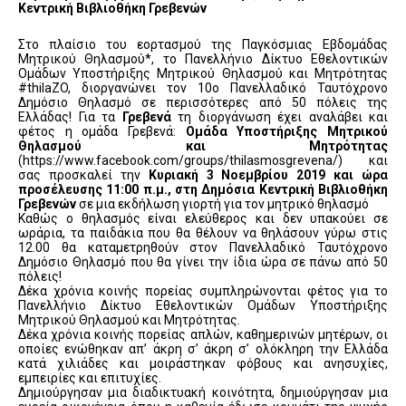
Κεντρική Βιβλιοθήκη Γρεβενών
Στο πλαίσιο του εορτασμού της Παγκόσμιας Εβδομάδας
Μητρικού Θηλασμού*, το Πανελλήνιο Δίκτυο Εθελοντικών
Ομάδων Υποστήριξης Μητρικού Θηλασμού και Μητρότητας
#thilaZO, διοργανώνει τον 10ο Πανελλαδικό Ταυτόχρονο
Δημόσιο Θηλασμό σε περισσότερες από 50 πόλεις της
Ελλάδας! Για τα
Γρεβενά
τη διοργάνωση έχει αναλάβει και
φέτος η ομάδα Γρεβενά:
Ομάδα Υποστήριξης Μητρικού
Θηλασμού και Μητρότητας
(https://www.facebook.com/groups/thilasmosgrevena/) και
σας προσκαλεί την
Κυριακή 3 Νοεμβρίου 2019 και ώρα
προσέλευσης 11:00 π.μ., στη Δημόσια Κεντρική Βιβλιοθήκη
Γρεβενών
σε μια εκδήλωση γιορτή για τον μητρικό θηλασμό
Καθώς ο θηλασμός είναι ελεύθερος και δεν υπακούει σε
ωράρια, τα παιδάκια που θα θέλουν να θηλάσουν γύρω στις
12.00 θα καταμετρηθούν στον Πανελλαδικό Ταυτόχρονο
Δημόσιο Θηλασμό που θα γίνει την ίδια ώρα σε πάνω από 50
πόλεις!
Δέκα χρόνια κοινής πορείας συμπληρώνονται φέτος για το
Πανελλήνιο Δίκτυο Εθελοντικών Ομάδων Υποστήριξης
Μητρικού Θηλασμού και Μητρότητας.
Δέκα χρόνια κοινής πορείας απλών, καθημερινών μητέρων, οι
οποίες ενώθηκαν απ’ άκρη σ’ άκρη σ’ ολόκληρη την Ελλάδα
κατά χιλιάδες και μοιράστηκαν φόβους και ανησυχίες,
εμπειρίες και επιτυχίες.
Δημιούργησαν μια διαδικτυακή κοινότητα, δημιούργησαν μια