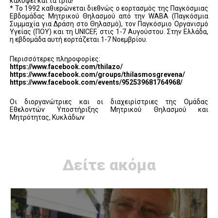
καλύψει και τα τρία!
* To 1992 καθιερώνεται διεθνώς ο εορτασμός της Παγκόσμιας
Εβδομάδας Μητρικού Θηλασμού από την WABA (Παγκόσμια
Συμμαχία για Δράση στο Θηλασμό), τον Παγκόσμιο Οργανισμό
Υγείας (ΠΟΥ) και τη UNICEF, στις 1-7 Αυγούστου. Στην Ελλάδα,
η εβδομάδα αυτή εορτάζεται 1-7 Νοεμβρίου.
Περισσότερες πληροφορίες:
https://www.facebook.com/thilazo/
https://www.facebook.com/groups/thilasmosgrevena/
https://www.facebook.com/events/952539681764968/
Οι διοργανώτριες και οι διαχειρίστριες της Ομάδας
Εθελοντών Υποστήριξης Μητρικού Θηλασμού και
Μητρότητας, Κυκλάδων
Δείτε ακόμα