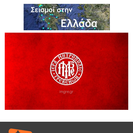
5 Αυγούστου 2026
Ο ΑΝΔΡΕΑΣ ΑΣΛΑΝΙΔΗΣ ΣΥΝΕΧΙΖΕΙ ΣΤΟΝ ΠΡΩΤΕΑ
ΓΡΕΒΕΝΩΝ
5 Αυγούστου 2026
Ευχαριστήριο Εκπολιτιστικού Συλλόγου Ταξιάρχη προς κ.
Παρασχάκη Αθανάσιο
5 Αυγούστου 2026
Διακοπή υδροδότησης του Α΄ κλάδου ύδρευσης
5 Αυγούστου 2026
Η Marseaux στα Γρεβενά για μια μοναδική συναυλία
5 Αυγούστου 2026
Θερινό Σινεμά στο πλαίσιο του «Πολιτιστικού
Καλοκαιριού 2026» με την βραβευμένη ταινία «Μικρές
Ανάσες».
5 Αυγούστου 2026
Γρεβενά: Συνελήφθη 18χρονος αλλοδαπός, για κλοπή
εξοπλισμού γυμναστηρίου