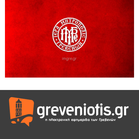
H παραδοχή λαθών είναι (και) δύναμη
5 Αυγούστου 2026
Ο ΑΝΔΡΕΑΣ ΑΣΛΑΝΙΔΗΣ ΣΥΝΕΧΙΖΕΙ ΣΤΟΝ ΠΡΩΤΕΑ
ΓΡΕΒΕΝΩΝ
5 Αυγούστου 2026
Ευχαριστήριο Εκπολιτιστικού Συλλόγου Ταξιάρχη προς κ.
Παρασχάκη Αθανάσιο
5 Αυγούστου 2026
Διακοπή υδροδότησης του Α΄ κλάδου ύδρευσης
5 Αυγούστου 2026
Η Marseaux στα Γρεβενά για μια μοναδική συναυλία
5 Αυγούστου 2026
Θερινό Σινεμά στο πλαίσιο του «Πολιτιστικού
Καλοκαιριού 2026» με την βραβευμένη ταινία «Μικρές
Ανάσες».
5 Αυγούστου 2026
Γρεβενά: Συνελήφθη 18χρονος αλλοδαπός, για κλοπή
εξοπλισμού γυμναστηρίου