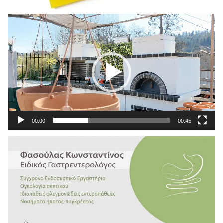
Πρόγραμμα
Αναπαραγωγής
Βίντεο
00:00
00:45