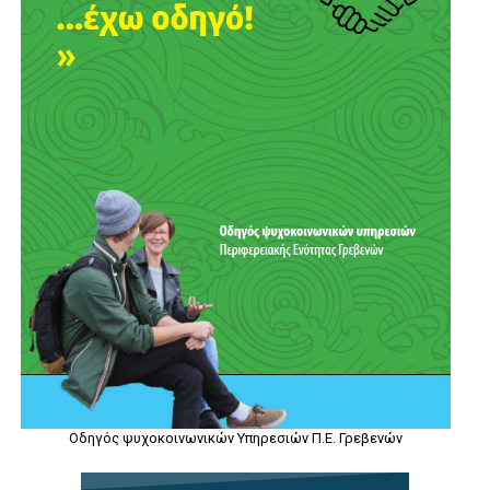
Οδηγός ψυχοκοινωνικών Υπηρεσιών Π.Ε. Γρεβενών