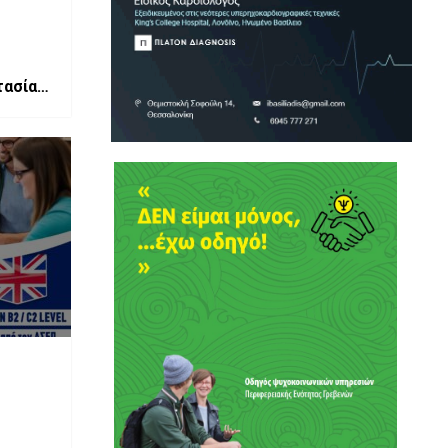
τασίας
Άγιος