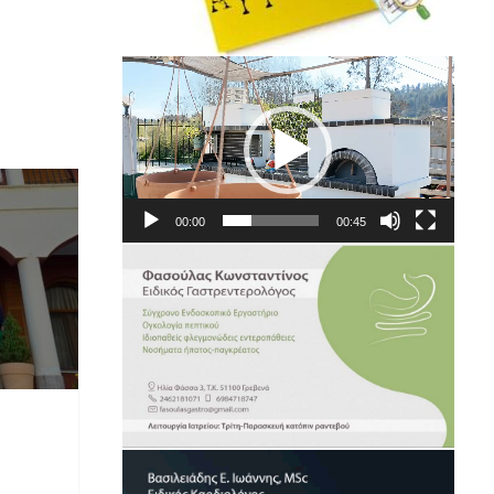
Πρόγραμμα
Αναπαραγωγής
Βίντεο
00:00
00:45