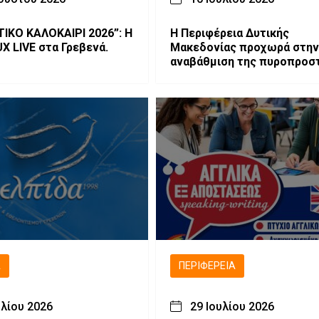
ΤΙΚΟ ΚΑΛΟΚΑΙΡΙ 2026”: Η
Η Περιφέρεια Δυτικής
 LIVE στα Γρεβενά.
Μακεδονίας προχωρά στην
αναβάθμιση της πυροπροσ
του Ιδρύματος Προστασίας
Υπερηλίκων Γρεβενών «Ο 
Αχίλλιος»
Ά
ΠΕΡΙΦΈΡΕΙΑ
υλίου 2026
29 Ιουλίου 2026