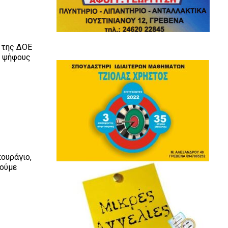
 της ΔΟΕ
ε ψήφους
ουράγιο,
θούμε