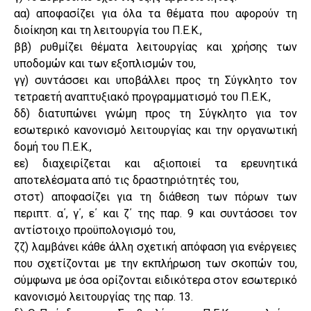
αα) αποφασίζει για όλα τα θέματα που αφορούν τη
διοίκηση και τη λειτουργία του Π.Ε.Κ.,
ββ) ρυθμίζει θέματα λειτουργίας και χρήσης των
υποδομών και των εξοπλισμών του,
γγ) συντάσσει και υποβάλλει προς τη Σύγκλητο τον
τετραετή αναπτυξιακό προγραμματισμό του Π.Ε.Κ.,
δδ) διατυπώνει γνώμη προς τη Σύγκλητο για τον
εσωτερικό κανονισμό λειτουργίας και την οργανωτική
δομή του Π.Ε.Κ.,
εε) διαχειρίζεται και αξιοποιεί τα ερευνητικά
αποτελέσματα από τις δραστηριότητές του,
στστ) αποφασίζει για τη διάθεση των πόρων των
περιπτ. α΄, γ΄, ε΄ και ζ΄ της παρ. 9 και συντάσσει τον
αντίστοιχο προϋπολογισμό του,
ζζ) λαμβάνει κάθε άλλη σχετική απόφαση για ενέργειες
που σχετίζονται με την εκπλήρωση των σκοπών του,
σύμφωνα με όσα ορίζονται ειδικότερα στον εσωτερικό
κανονισμό λειτουργίας της παρ. 13.