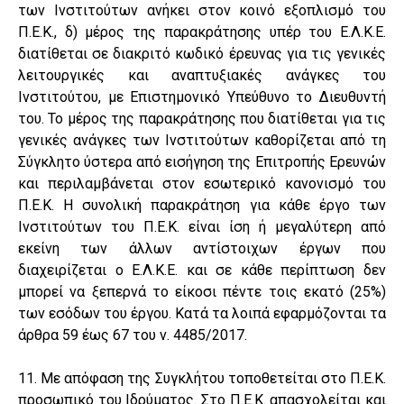
των Ινστιτούτων ανήκει στον κοινό εξοπλισμό του
Π.Ε.Κ., δ) μέρος της παρακράτησης υπέρ του Ε.Λ.Κ.Ε.
διατίθεται σε διακριτό κωδικό έρευνας για τις γενικές
λειτουργικές και αναπτυξιακές ανάγκες του
Ινστιτούτου, με Επιστημονικό Υπεύθυνο το Διευθυντή
του. Το μέρος της παρακράτησης που διατίθεται για τις
γενικές ανάγκες των Ινστιτούτων καθορίζεται από τη
Σύγκλητο ύστερα από εισήγηση της Επιτροπής Ερευνών
και περιλαμβάνεται στον εσωτερικό κανονισμό του
Π.Ε.Κ. Η συνολική παρακράτηση για κάθε έργο των
Ινστιτούτων του Π.Ε.Κ. είναι ίση ή μεγαλύτερη από
εκείνη των άλλων αντίστοιχων έργων που
διαχειρίζεται ο Ε.Λ.Κ.Ε. και σε κάθε περίπτωση δεν
μπορεί να ξεπερνά το είκοσι πέντε τοις εκατό (25%)
των εσόδων του έργου. Κατά τα λοιπά εφαρμόζονται τα
άρθρα 59 έως 67 του ν. 4485/2017.
11. Με απόφαση της Συγκλήτου τοποθετείται στο Π.Ε.Κ.
προσωπικό του Ιδρύματος. Στο Π.Ε.Κ. απασχολείται και