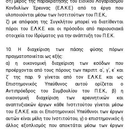
στ) μέρος της παρακράτησης του Ειδικού Λογαριασμού
Κονδυλίων Έρευνας (Ε.Λ.Κ.Ε.) από τα έργα που
υλοποιούνται μέσω των Ινστιτούτων του Π.Ε.Κ.,
ζ) με απόφαση της Συγκλήτου μπορεί να διατίθενται
πόροι του Ε.Λ.Κ.Ε. και οι πρόσοδοι από περιουσιακά
στοιχεία του Ιδρύματος για την ανάπτυξη του Π.Ε.Κ..
10. Η διαχείριση των πάσης φύσης πόρων
πραγματοποιείται ως εξής:
α) η οικονομική διαχείριση των εσόδων που
προέρχονται από τους πόρους των περιπτ. α΄, γ΄, ε΄ και
ζ΄ της παρ. 9 γίνεται από τον Ε.Λ.Κ.Ε. και ως
Επιστημονικός Υπεύθυνος αυτού ορίζεται ο
Αντιπρόεδρος του Συμβουλίου του Π.Ε.Κ., β) η
οικονομική διαχείριση των ερευνητικών και
αναπτυξιακών έργων κάθε Ινστιτούτου γίνεται μέσω
του Ε.Λ.Κ.Ε. και οι Επιστημονικοί Υπεύθυνοι των έργων
αυτών είναι μέλη του Ινστιτούτου, γ) ο επιστημονικός ή
άλλος εξοπλισμός που αποκτάται μέσω των έργων