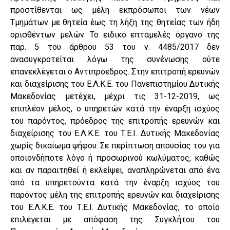
προστίθενται ως μέλη εκπρόσωποι των νέων
Τμημάτων με θητεία έως τη λήξη της θητείας των ήδη
ορισθέντων μελών. Το ειδικό επταμελές όργανο της
παρ. 5 του άρθρου 53 του ν. 4485/2017 δεν
ανασυγκροτείται λόγω της συνένωσης ούτε
επανεκλέγεται ο Αντιπρόεδρος. Στην επιτροπή ερευνών
και διαχείρισης του Ε.Λ.Κ.Ε. του Πανεπιστημίου Δυτικής
Μακεδονίας μετέχει, μέχρι τις 31-12-2019, ως
επιπλέον μέλος, ο υπηρετών κατά την έναρξη ισχύος
του παρόντος, πρόεδρος της επιτροπής ερευνών και
διαχείρισης του Ε.Λ.Κ.Ε. του Τ.Ε.Ι. Δυτικής Μακεδονίας
χωρίς δικαίωμα ψήφου. Σε περίπτωση απουσίας του για
οποιονδήποτε λόγο ή προσωρινού κωλύματος, καθώς
και αν παραιτηθεί ή εκλείψει, αναπληρώνεται από ένα
από τα υπηρετούντα κατά την έναρξη ισχύος του
παρόντος μέλη της επιτροπής ερευνών και διαχείρισης
του Ε.Λ.Κ.Ε. του Τ.Ε.Ι. Δυτικής Μακεδονίας, το οποίο
επιλέγεται με απόφαση της Συγκλήτου του