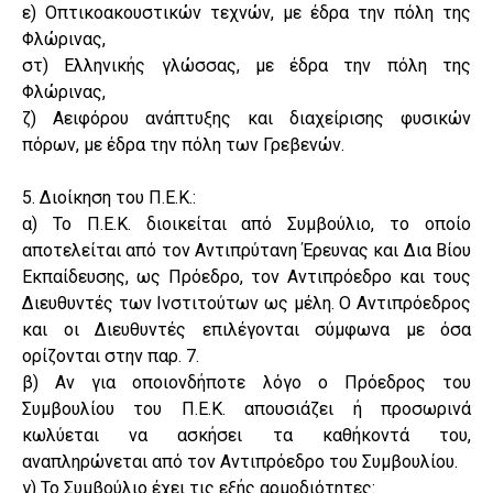
ε) Οπτικοακουστικών τεχνών, με έδρα την πόλη της
Φλώρινας,
στ) Ελληνικής γλώσσας, με έδρα την πόλη της
Φλώρινας,
ζ) Αειφόρου ανάπτυξης και διαχείρισης φυσικών
πόρων, με έδρα την πόλη των Γρεβενών.
5. Διοίκηση του Π.Ε.Κ.:
α) Το Π.Ε.Κ. διοικείται από Συμβούλιο, το οποίο
αποτελείται από τον Αντιπρύτανη Έρευνας και Δια Βίου
Εκπαίδευσης, ως Πρόεδρο, τον Αντιπρόεδρο και τους
Διευθυντές των Ινστιτούτων ως μέλη. Ο Αντιπρόεδρος
και οι Διευθυντές επιλέγονται σύμφωνα με όσα
ορίζονται στην παρ. 7.
β) Αν για οποιονδήποτε λόγο ο Πρόεδρος του
Συμβουλίου του Π.Ε.Κ. απουσιάζει ή προσωρινά
κωλύεται να ασκήσει τα καθήκοντά του,
αναπληρώνεται από τον Αντιπρόεδρο του Συμβουλίου.
γ) Το Συμβούλιο έχει τις εξής αρμοδιότητες: