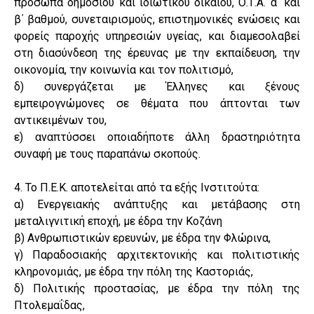
πρόσωπα δημόσιου και ιδιωτικού δικαίου, Ο.Τ.Α. α΄ και
β΄ βαθμού, συνεταιρισμούς, επιστημονικές ενώσεις και
φορείς παροχής υπηρεσιών υγείας, και διαμεσολαβεί
στη διασύνδεση της έρευνας με την εκπαίδευση, την
οικονομία, την κοινωνία και τον πολιτισμό,
δ) συνεργάζεται με Έλληνες και ξένους
εμπειρογνώμονες σε θέματα που άπτονται των
αντικειμένων του,
ε) αναπτύσσει οποιαδήποτε άλλη δραστηριότητα
συναφή με τους παραπάνω σκοπούς.
4. Το Π.Ε.Κ. αποτελείται από τα εξής Ινστιτούτα:
α) Ενεργειακής ανάπτυξης και μετάβασης στη
μεταλιγνιτική εποχή, με έδρα την Κοζάνη
β) Ανθρωπιστικών ερευνών, με έδρα την Φλώρινα,
γ) Παραδοσιακής αρχιτεκτονικής και πολιτιστικής
κληρονομιάς, με έδρα την πόλη της Καστοριάς,
δ) Πολιτικής προστασίας, με έδρα την πόλη της
Πτολεμαΐδας,