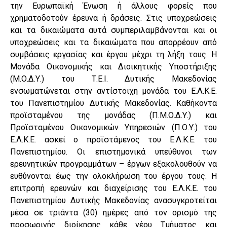
την Ευρωπαϊκή Ένωση ή άλλους φορείς που
χρηματοδοτούν έρευνα ή δράσεις. Στις υποχρεώσεις
και τα δικαιώματα αυτά συμπεριλαμβάνονται και οι
υποχρεώσεις και τα δικαιώματα που απορρέουν από
συμβάσεις εργασίας και έργου μέχρι τη λήξη τους. Η
Μονάδα Οικονομικής και Διοικητικής Υποστήριξης
(Μ.Ο.Δ.Υ.) του Τ.Ε.Ι. Δυτικής Μακεδονίας
ενσωματώνεται στην αντίστοιχη μονάδα του Ε.Λ.Κ.Ε.
του Πανεπιστημίου Δυτικής Μακεδονίας. Καθήκοντα
προϊσταμένου της μονάδας (Π.Μ.Ο.Δ.Υ.) και
Προϊσταμένου Οικονομικών Υπηρεσιών (Π.Ο.Υ.) του
Ε.Λ.Κ.Ε. ασκεί ο προϊστάμενος του Ε.Λ.Κ.Ε. του
Πανεπιστημίου. Οι επιστημονικά υπεύθυνοι των
ερευνητικών προγραμμάτων – έργων εξακολουθούν να
ευθύνονται έως την ολοκλήρωση του έργου τους. Η
επιτροπή ερευνών και διαχείρισης του Ε.Λ.Κ.Ε. του
Πανεπιστημίου Δυτικής Μακεδονίας ανασυγκροτείται
μέσα σε τριάντα (30) ημέρες από τον ορισμό της
προσωρινής διοίκησης κάθε νέου Τμήματος και