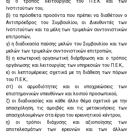
α) ο τρόπος λειτουργίας του Π.Ε.Κ. και των
Ινστιτούτων του,
β) τα πρόσθετα προσόντα που πρέπει να διαθέτουν ο
Αντιπρόεδρος του Συμβουλίου, οι Διευθυντές των
Ινστιτούτων και τα μέλη των τριμελών συντονιστικών
επιτροπών,
γ) η διαδικασία παύσης μελών του Συμβουλίου και των
μελών των τριμελών συντονιστικών επιτροπών,
δ) η εσωτερική οργανωτική διάρθρωση και ο τρόπος
οργάνωσης και λειτουργίας των υπηρεσιών του Π.Ε.Κ.,
ε) οι λεπτομέρειες σχετικά με τη διάθεση των πόρων
του Π.Ε.Κ.,
στ) οι αρμοδιότητες και οι υποχρεώσεις των
επιστημονικών υπευθύνων και λοιπού προσωπικού,
ζ) οι διαδικασίες και κάθε άλλο θέμα σχετικό με την
απασχόληση, τις αμοιβές και τις μετακινήσεις των
απασχολουμένων στα έργα του ερευνητικού κέντρου,
η) οι τρόποι διάχυσης και αξιοποίησης των
αποτελεσμάτων των ερευνών και των άλλων