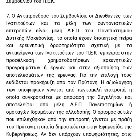
Συμβουλίου του Π.Ε.Κ.
7. Ο Αντιπρόεδρος του Συμβουλίου, οι Διευθυντές των
Ινστιτούτων και τα μέλη των συντονιστικών
επιτροπών είναι μέλη Δ.Ε.Π. του Πανεπιστημίου
Δυτικής Μακεδονίας, τα οποία έχουν διοικητική πείρα
και ερευνητική δραστηριότητα σχετική με τα
αντικείμενα των Ινστιτούτων του Π.Ε.Κ., εμπειρία στην
προσέλκυση χρηματοδοτήσεων ερευνητικών
προγραμμάτων ή έργων και στην αξιοποίηση των
αποτελεσμάτων της έρευνας. Για την επιλογή τους
εκδίδεται προκήρυξη από τον Πρύτανη. Η αξιολόγηση
των υποψηφίων γίνεται από πενταμελή επιτροπή, η
οποία συγκροτείται με απόφαση της Συγκλήτου και
αποτελείται από μέλη Δ.Ε.Π. Πανεπιστημίων ή
ομοταγών Ιδρυμάτων της αλλοδαπής. Ο ορισμός αυτών
που επιλέχθηκαν από την επιτροπή γίνεται με πράξη
του Πρύτανη, η οποία δημοσιεύεται στην Εφημερίδα της
Κυβερνήσεως. Αν δεν υπάρχουν υποψηφιότητες, στις