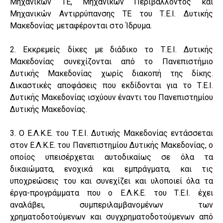
Μηχανικών ΤΕ, Μηχανικών Περιβάλλοντος και
Μηχανικών Αντιρρύπανσης ΤΕ του Τ.Ε.Ι. Δυτικής
Μακεδονίας μεταφέρονται στο Ίδρυμα.
2. Εκκρεμείς δίκες με διάδικο το Τ.Ε.Ι. Δυτικής
Μακεδονίας συνεχίζονται από το Πανεπιστήμιο
Δυτικής Μακεδονίας χωρίς διακοπή της δίκης.
Δικαστικές αποφάσεις που εκδίδονται για το Τ.Ε.Ι.
Δυτικής Μακεδονίας ισχύουν έναντι του Πανεπιστημίου
Δυτικής Μακεδονίας.
3. Ο Ε.Λ.Κ.Ε. του Τ.Ε.Ι. Δυτικής Μακεδονίας εντάσσεται
στον Ε.Λ.Κ.Ε. του Πανεπιστημίου Δυτικής Μακεδονίας, ο
οποίος υπεισέρχεται αυτοδικαίως σε όλα τα
δικαιώματα, ενοχικά και εμπράγματα, και τις
υποχρεώσεις του και συνεχίζει και υλοποιεί όλα τα
έργα-προγράμματα που ο Ε.Λ.Κ.Ε. του Τ.Ε.Ι. έχει
αναλάβει, συμπεριλαμβανομένων των
χρηματοδοτούμενων και συγχρηματοδοτούμενων από