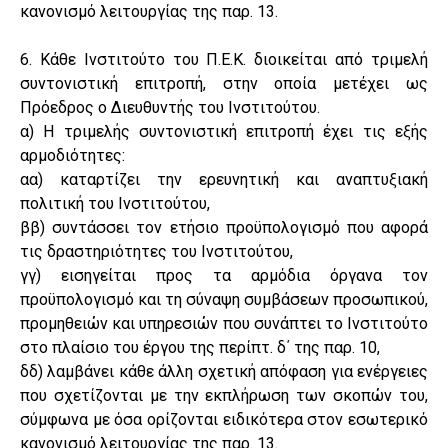
κανονισμό λειτουργίας της παρ. 13.
6. Κάθε Ινστιτούτο του Π.Ε.Κ. διοικείται από τριμελή
συντονιστική επιτροπή, στην οποία μετέχει ως
Πρόεδρος ο Διευθυντής του Ινστιτούτου.
α) Η τριμελής συντονιστική επιτροπή έχει τις εξής
αρμοδιότητες:
αα) καταρτίζει την ερευνητική και αναπτυξιακή
πολιτική του Ινστιτούτου,
ββ) συντάσσει τον ετήσιο προϋπολογισμό που αφορά
τις δραστηριότητες του Ινστιτούτου,
γγ) εισηγείται προς τα αρμόδια όργανα τον
προϋπολογισμό και τη σύναψη συμβάσεων προσωπικού,
προμηθειών και υπηρεσιών που συνάπτει το Ινστιτούτο
στο πλαίσιο του έργου της περίπτ. δ΄ της παρ. 10,
δδ) λαμβάνει κάθε άλλη σχετική απόφαση για ενέργειες
που σχετίζονται με την εκπλήρωση των σκοπών του,
σύμφωνα με όσα ορίζονται ειδικότερα στον εσωτερικό
κανονισμό λειτουργίας της παρ. 13.