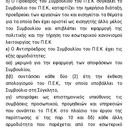
δ) Ο Πρόεδρος του Συμβουλίου του Π.Ε.Κ. συγκαλεί το
Συμβούλιο του Π.Ε.Κ., καταρτίζει την ημερήσια διάταξη,
προεδρεύει των εργασιών του και εισηγείται τα θέματα
για τα οποία δεν έχει οριστεί ως εισηγητής άλλο μέλος
του Συμβουλίου και επιβλέπει την εφαρμογή της
πολιτικής και την τήρηση του εσωτερικού κανονισμού
λειτουργίας του Π.Ε.Κ.
ε) Ο Αντιπρόεδρος του Συμβουλίου του Π.Ε.Κ. έχει τις
εξής αρμοδιότητες:
αα) μεριμνά για την εφαρμογή των αποφάσεων του
Συμβουλίου,
ββ) συντάσσει κάθε δύο (2) έτη την έκθεση
απολογισμού του Π.Ε.Κ., την οποία υποβάλλει το
Συμβούλιο στη Σύγκλητο,
γγ) υπογράφει ως επιστημονικός υπεύθυνος τις
συμβάσεις προσωπικού, προμηθειών και υπηρεσιών
που συνάπτει το Π.Ε.Κ. στο πλαίσιο του έργου της
περίπτωσης α΄ της παρ. 10 και δδ) κάθε άλλη
αρμοδιότητα που παρέχεται από τον εσωτερικό