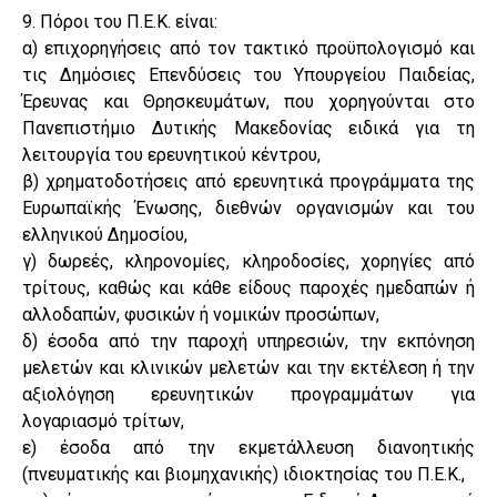
9. Πόροι του Π.Ε.Κ. είναι:
α) επιχορηγήσεις από τον τακτικό προϋπολογισμό και
τις Δημόσιες Επενδύσεις του Υπουργείου Παιδείας,
Έρευνας και Θρησκευμάτων, που χορηγούνται στο
Πανεπιστήμιο Δυτικής Μακεδονίας ειδικά για τη
λειτουργία του ερευνητικού κέντρου,
β) χρηματοδοτήσεις από ερευνητικά προγράμματα της
Ευρωπαϊκής Ένωσης, διεθνών οργανισμών και του
ελληνικού Δημοσίου,
γ) δωρεές, κληρονομίες, κληροδοσίες, χορηγίες από
τρίτους, καθώς και κάθε είδους παροχές ημεδαπών ή
αλλοδαπών, φυσικών ή νομικών προσώπων,
δ) έσοδα από την παροχή υπηρεσιών, την εκπόνηση
μελετών και κλινικών μελετών και την εκτέλεση ή την
αξιολόγηση ερευνητικών προγραμμάτων για
λογαριασμό τρίτων,
ε) έσοδα από την εκμετάλλευση διανοητικής
(πνευματικής και βιομηχανικής) ιδιοκτησίας του Π.Ε.Κ.,