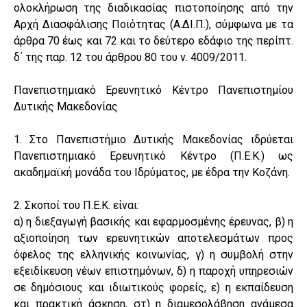
ολοκλήρωση της διαδικασίας πιστοποίησης από την
Αρχή Διασφάλισης Ποιότητας (Α.ΔΙ.Π.), σύμφωνα με τα
άρθρα 70 έως και 72 και το δεύτερο εδάφιο της περίπτ.
δ΄ της παρ. 12 του άρθρου 80 του ν. 4009/2011.
Πανεπιστημιακό Ερευνητικό Κέντρο Πανεπιστημίου
Δυτικής Μακεδονίας
1. Στο Πανεπιστήμιο Δυτικής Μακεδονίας ιδρύεται
Πανεπιστημιακό Ερευνητικό Κέντρο (Π.Ε.Κ.) ως
ακαδημαϊκή μονάδα του Ιδρύματος, με έδρα την Κοζάνη.
2. Σκοποί του Π.Ε.Κ. είναι:
α) η διεξαγωγή βασικής και εφαρμοσμένης έρευνας, β) η
αξιοποίηση των ερευνητικών αποτελεσμάτων προς
όφελος της ελληνικής κοινωνίας, γ) η συμβολή στην
εξειδίκευση νέων επιστημόνων, δ) η παροχή υπηρεσιών
σε δημόσιους και ιδιωτικούς φορείς, ε) η εκπαίδευση
και πρακτική άσκηση, στ) η διαμεσολάβηση ανάμεσα