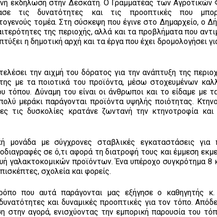
ένη εκδήλωση στην Δεσκάτη. Ο Γραμματέας των Αγροτικών 
ασε τις δυνατότητες και τις προοπτικές που μπο
ογενούς τομέα. Στη σύσκεψη που έγινε στο Δημαρχείο, ο Δή
αιτερότητες της περιοχής, αλλά και τα προβλήματα που αντι
πτύξει η δημοτική αρχή και τα έργα που έχει δρομολογήσει γι
τελέσει την αιχμή του δόρατος για την ανάπτυξη της περιοχ
ης με τα ποιοτικά του προϊόντα, μέσω στοχευμένων καλλ
υ τόπου. Δύναμη του είναι οι άνθρωποι και το είδαμε με τ
 πολύ μεράκι παράγονται προϊόντα υψηλής ποιότητας. Κτην
λες τις δυσκολίες κρατάνε ζωντανή την κτηνοτροφία και
κή μονάδα με σύγχρονες σταβλικές εγκαταστάσεις για
οδιαγραφές σε ό,τι αφορά τη διατροφή τους και έμμεση εκμ
ευή γαλακτοκομικών προϊόντων. Ένα υπέροχο συγκρότημα 8 
πισκέπτες, σχολεία και φορείς.
ρόπο που αυτά παράγονται μας εξήγησε ο καθηγητής κ.
δυνατότητες και δυναμικές προοπτικές για τον τόπο. Απόδε
ση στην αγορά, ενισχύοντας την εμπορική παρουσία του τόπ