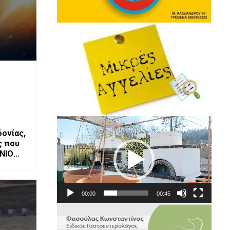
Πρόγραμμα
ονίας,
Αναπαραγωγής
ς που
Βίντεο
ΝΙΟ
00:00
00:45