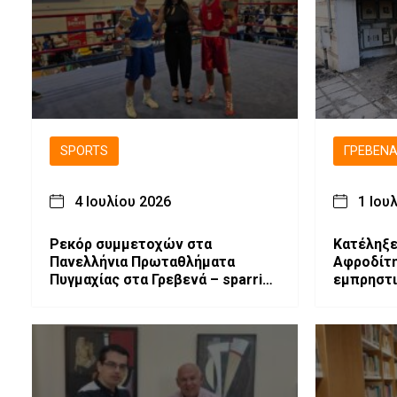
SPORTS
ΓΡΕΒΕΝ
4 Ιουλίου 2026
1 Ιου
Ρεκόρ συμμετοχών στα
Κατέληξε
Πανελλήνια Πρωταθλήματα
Αφροδίτη
Πυγμαχίας στα Γρεβενά – sparring
εμπρηστι
επίδειξης απο τους Αχιλλέα
Τσεπίδη και Αχιλλέα Καλογερίδη
(βίντεο-φωτογραφίες)