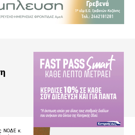
τη
ς ΝΟΔΕ κ.