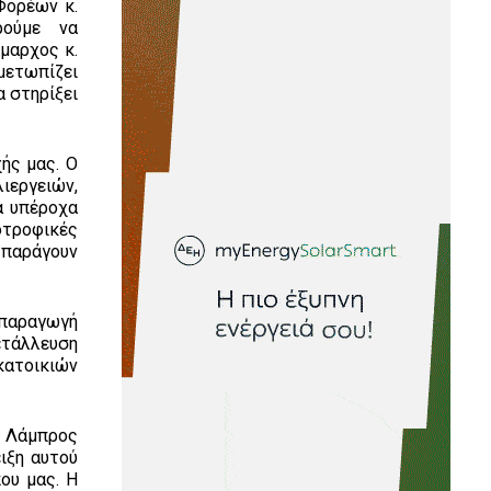
Φορέων κ.
ρούμε να
μαρχος κ.
μετωπίζει
α στηρίξει
ής μας. Ο
ιεργειών,
α υπέροχα
οτροφικές
 παράγουν
 παραγωγή
ετάλλευση
κατοικιών
 Λάμπρος
ιξη αυτού
ου μας. Η