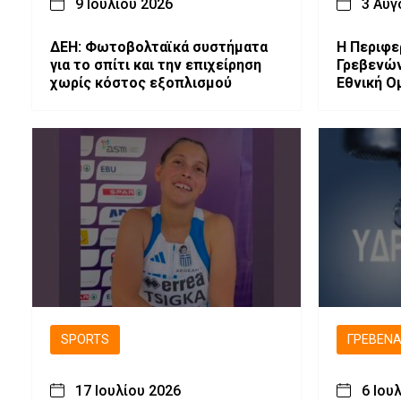
9 Ιουλίου 2026
3 Αυγ
ΔΕΗ: Φωτοβολταϊκά συστήματα
Η Περιφε
για το σπίτι και την επιχείρηση
Γρεβενών
χωρίς κόστος εξοπλισμού
Εθνική Ο
προετοιμ
SPORTS
ΓΡΕΒΕΝ
17 Ιουλίου 2026
6 Ιου