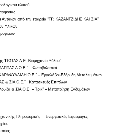
γικού υλικού
ηκοϊας
τ/κών από την εταιρεία “
ΤΡ. ΚΑΖΑΝΤΖΙΔΗΣ ΚΑΙ ΣΙΑ
”
Υλικών
Τροφίμων
ΙΩΤΑΣ Α.Ε.-Βιομηχανία Ξύλου”
ΠΑΣ Δ Ο.Ε.” – Φωτοβολταικά
ΛΛΙΔΗ Ο.Ε.” – Εργολάβοι-Εξόρυξη Μεταλευμάτων
 ΣΙΑ Ο.Ε.” Κατασκευές Επίπλων
Λουίζα & ΣΙΑ Ο.Ε. – Τρικ” – Μεταποίηση Ενδυμάτων
ής Πληροφορικής – Ενεργειακές Εφαρμογές
ρίου
σίες