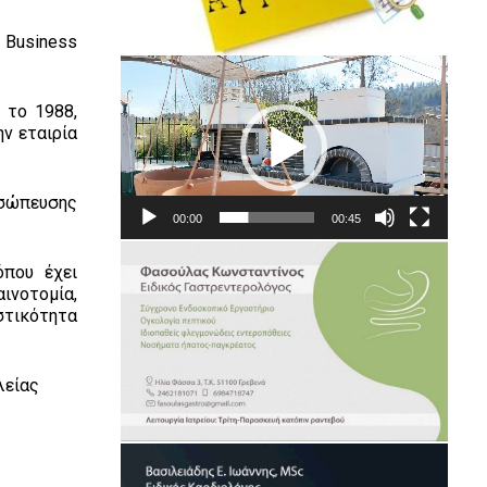
 Business
Πρόγραμμα
Αναπαραγωγής
.
το 1988,
Βίντεο
ν εταιρία
οσώπευσης
00:00
00:45
όπου έχει
αινοτομία,
στικότητα
λείας