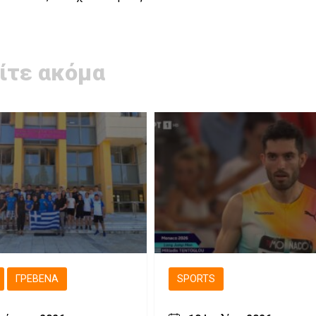
ίτε ακόμα
ΓΡΕΒΕΝΆ
SPORTS