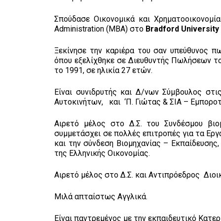
Σπούδασε Οικονομικά και Χρηματοοικονομία
Administration (MBA) στο
Bradford Universit
Ξεκίνησε την καριέρα του σαν υπεύθυνος π
όπου εξελίχθηκε σε Διευθυντής Πωλήσεων το
το 1991, σε ηλικία 27 ετών.
Είναι συνιδρυτής και Δ/νων Σύμβουλος στι
Αυτοκινήτων, και ‘Π. Γιώτας & ΣΙΑ – Εμποροτε
Αιρετό μέλος στο Δ.Σ. του Συνδέσμου βι
συμμετάσχει σε πολλές επιτροπές για τα Εργ
και την σύνδεση Βιομηχανίας – Εκπαίδευσης,
της Ελληνικής Οικονομίας.
Αιρετό μέλος στο Δ.Σ. και Αντιπρόεδρος Διο
Μιλά απταίστως Αγγλικά.
Είναι παντρεμένος με την εκπαιδευτικό Κατερίν