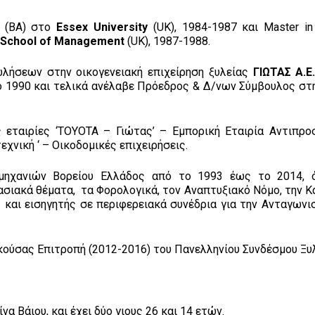
 (ΒΑ) στο
Essex University
(UK), 1984-1987 και Master in
y School of Management
(UK), 1987-1988.
ωλήσεων στην οικογενειακή επιχείρηση ξυλείας
ΓΙΩΤΑΣ Α.Ε
 1990 και τελικά ανέλαβε Πρόεδρος & Δ/νων Σύμβουλος στη
ς εταιρίες ‘ΤΟΥΟΤΑ – Γιώτας’ – Εμπορική Εταιρία Αντιπρ
χνική ‘ – Οικοδομικές επιχειρήσεις.
ομηχανιών Βορείου Ελλάδος από το 1993 έως το 2014, 
ασιακά θέματα, τα Φορολογικά, τον Αναπτυξιακό Νόμο, την Κ
 και εισηγητής σε περιφερειακά συνέδρια για την Ανταγωνι
ικούσας Επιτροπή (2012-2016) του Πανελληνίου Συνδέσμου Ξυ
α Βάιου, και έχει δύο γιους 26 και 14 ετών.