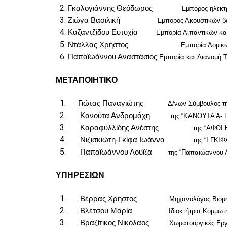
Γκαλογιάννης Θεόδωρος
Έμπορος ηλεκτρολο
Ζιώγα Βασιλική
Έμπορος Ακουστικών βαρ
Καζαντζίδου Ευτυχία
Εμπορία Λιπαντικών και Αν
Ντάλλας Χρήστος
Εμπορία Δομικών 
Παπαϊωάννου Αναστάσιος
Εμπορία και Διανομή 
ΜΕΤΑΠΟΙΗΤΙΚΟ
Γιώτας Παναγιώτης
Δ/νων Σύμβουλος της “Γ
Κανούτα Ανδρομάχη
της “ΚΑΝΟΥΤΑ Α- ΠΑΠ
Καραφυλλίδης Ανέστης
της “ΑΦΟΙ ΚΑΡΑΦΥ
Νιζισκιώτη-Γκίφα Ιωάννα
της “Ι.ΓΚΙΦΑΣ &
Παπαϊωάννου Λουϊζα
της “Παπαιώαννου 
ΥΠΗΡΕΣΙΩΝ
Βέρρας Χρήστος
Μηχανολόγος Βιομηχανικ
Βλέτσου Μαρία
Ιδιοκτήτρια Κομμωτη
Βραζίτικος Νικόλαος
Χωματουργικές Εργα