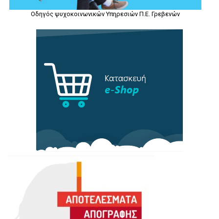
Οδηγός ψυχοκοινωνικών Υπηρεσιών Π.Ε. Γρεβενών