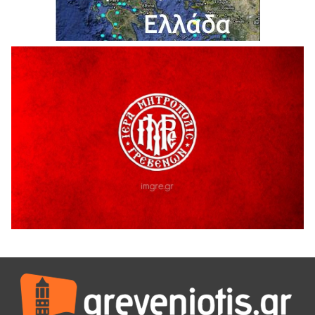
Ολοκληρώνεται η ασφαλτόστρωση της οδού Περιβόλι –
Αβδέλλα
6 Αυγούστου 2026
H παραδοχή λαθών είναι (και) δύναμη
5 Αυγούστου 2026
Ο ΑΝΔΡΕΑΣ ΑΣΛΑΝΙΔΗΣ ΣΥΝΕΧΙΖΕΙ ΣΤΟΝ ΠΡΩΤΕΑ
ΓΡΕΒΕΝΩΝ
5 Αυγούστου 2026
Ευχαριστήριο Εκπολιτιστικού Συλλόγου Ταξιάρχη προς κ.
Παρασχάκη Αθανάσιο
5 Αυγούστου 2026
Διακοπή υδροδότησης του Α΄ κλάδου ύδρευσης
5 Αυγούστου 2026
Η Marseaux στα Γρεβενά για μια μοναδική συναυλία
5 Αυγούστου 2026
Θερινό Σινεμά στο πλαίσιο του «Πολιτιστικού
Καλοκαιριού 2026» με την βραβευμένη ταινία «Μικρές
Ανάσες».