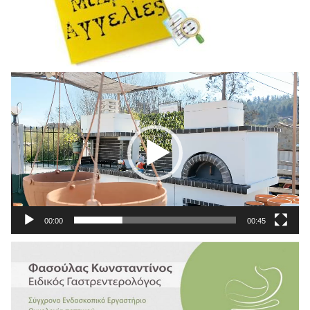
Πρόγραμμα
Αναπαραγωγής
Βίντεο
00:00
00:45