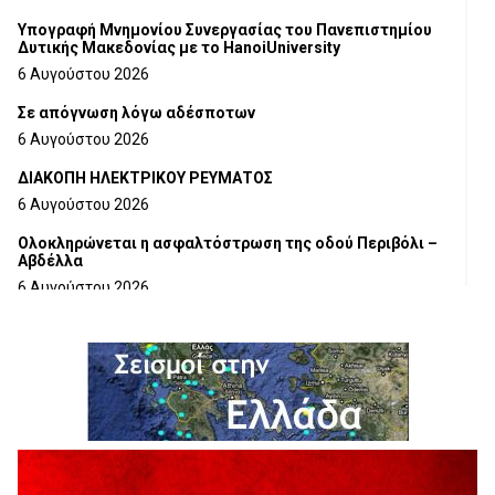
Υπογραφή Μνημονίου Συνεργασίας του Πανεπιστημίου
Δυτικής Μακεδονίας με το HanoiUniversity
6 Αυγούστου 2026
Σε απόγνωση λόγω αδέσποτων
6 Αυγούστου 2026
ΔΙΑΚΟΠΗ ΗΛΕΚΤΡΙΚΟΥ ΡΕΥΜΑΤΟΣ
6 Αυγούστου 2026
Ολοκληρώνεται η ασφαλτόστρωση της οδού Περιβόλι –
Αβδέλλα
6 Αυγούστου 2026
H παραδοχή λαθών είναι (και) δύναμη
5 Αυγούστου 2026
Ο ΑΝΔΡΕΑΣ ΑΣΛΑΝΙΔΗΣ ΣΥΝΕΧΙΖΕΙ ΣΤΟΝ ΠΡΩΤΕΑ
ΓΡΕΒΕΝΩΝ
5 Αυγούστου 2026
Ευχαριστήριο Εκπολιτιστικού Συλλόγου Ταξιάρχη προς κ.
Παρασχάκη Αθανάσιο