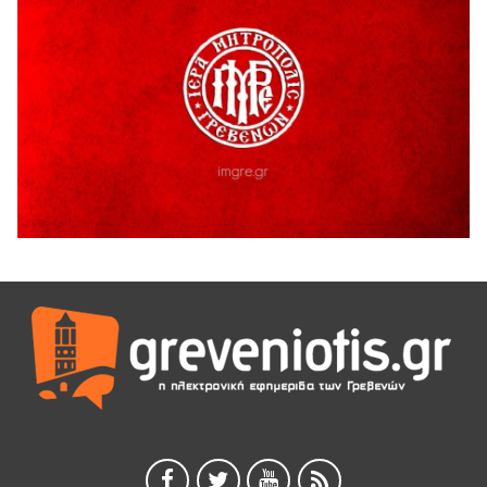
5 Αυγούστου 2026
Διακοπή υδροδότησης του Α΄ κλάδου ύδρευσης
5 Αυγούστου 2026
Η Marseaux στα Γρεβενά για μια μοναδική συναυλία
5 Αυγούστου 2026
Θερινό Σινεμά στο πλαίσιο του «Πολιτιστικού
Καλοκαιριού 2026» με την βραβευμένη ταινία «Μικρές
Ανάσες».
5 Αυγούστου 2026
Γρεβενά: Συνελήφθη 18χρονος αλλοδαπός, για κλοπή
εξοπλισμού γυμναστηρίου
5 Αυγούστου 2026
ΑΗ ΛΑΟΣ | 5 Αυγούστου | Υπαίθριο Θέατρο “Καστράκι”,
Γρεβενά
5 Αυγούστου 2026
41η Γιορτή Κρασιού στο Τρίκωμο – «Γιορτή Παράδοσης»
5 Αυγούστου 2026