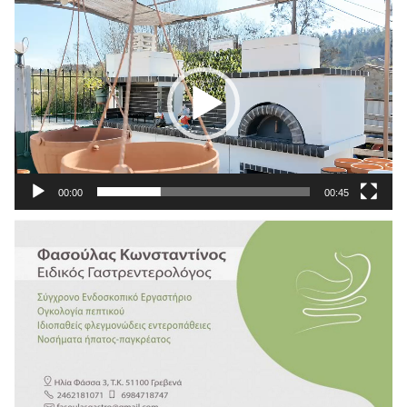
Πρόγραμμα
Αναπαραγωγής
Βίντεο
00:00
00:45