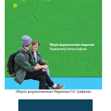
Οδηγός ψυχοκοινωνικών Υπηρεσιών Π.Ε. Γρεβενών