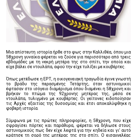
Μια απίστευτη ιστορία ήρθε στο φως στην Καλλιθέα, όπου μια
58χρονη γυναίκα φέρεται να ζούσε για περισσότερο από τρεις
εβδομάδες με τη νεκρή μητέρα της στο σπίτι, την οποία και
είχε βάλει σε ντουλάπα, αφού την είχε τυλίξει με κουβέρτες.
Όπως μετέδωσε η ΕΡΤ, η οικογενειακή τραγωδία έγινε γνωστή
το βράδυ της περασμένης Τετάρτης, όταν αστυνομικοί
έφτασαν στο ισόγειο διαμέρισμα όπου διαμένει η 58χρονη και
βρήκαν το πτώμα της 92χρονης μητέρας της, μέσα σε
ντουλάπα, τυλιγμένο με κουβέρτες. Οι γείτονες ειδοποίησαν
τις Αρχές εξαιτίας της δυσοσμίας και έτσι αποκαλύφθηκε η
φοβερή ιστορία.
Σύμφωνα με τις πρώτες πληροφορίες, η 58χρονη, που είχε
σφραγίσει πόρτες και παράθυρα, φέρεται να δήλωσε στους
αστυνομικούς πως δεν είχε λεφτά για την κηδεία και γι’ αυτό
κράτησε τη σορό της μητέρας της στο σπίτι. Ο εισαγγελέας