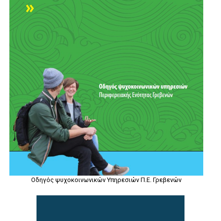
Οδηγός ψυχοκοινωνικών Υπηρεσιών Π.Ε. Γρεβενών