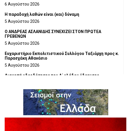
6 Αυγούστου 2026
H παραδοχή λαθών είναι (και) δύναμη
5 Αυγούστου 2026
Ο ΑΝΔΡΕΑΣ ΑΣΛΑΝΙΔΗΣ ΣΥΝΕΧΙΖΕΙ ΣΤΟΝ ΠΡΩΤΕΑ
ΓΡΕΒΕΝΩΝ
5 Αυγούστου 2026
Ευχαριστήριο Εκπολιτιστικού Συλλόγου Ταξιάρχη προς κ.
Παρασχάκη Αθανάσιο
5 Αυγούστου 2026
Διακοπή υδροδότησης του Α΄ κλάδου ύδρευσης
5 Αυγούστου 2026
Η Marseaux στα Γρεβενά για μια μοναδική συναυλία
5 Αυγούστου 2026
Θερινό Σινεμά στο πλαίσιο του «Πολιτιστικού
Καλοκαιριού 2026» με την βραβευμένη ταινία «Μικρές
Ανάσες».
5 Αυγούστου 2026