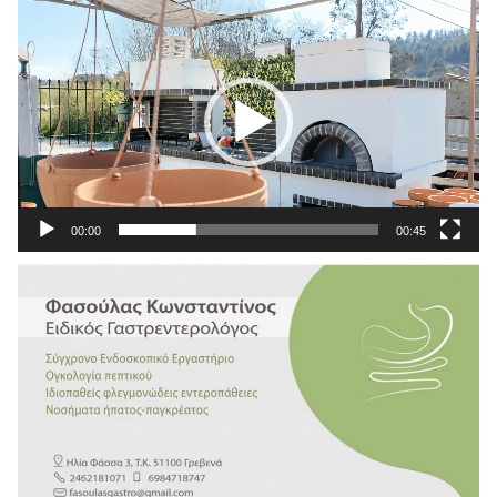
Πρόγραμμα
Αναπαραγωγής
Βίντεο
00:00
00:45