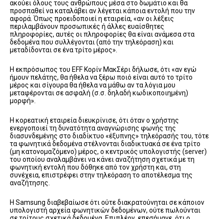
ακούει όλους τους ανθρώπους μέσα στο δωμάτιο και θα
προσπαθεί να καταλάβει αν λέγεται κάποια εντολή που την
αφορά. Όπως προειδοποιεί η εταιρεία, «αν οι λέξεις
περιλαμβάνουν προσωπικές ή άλλες ευαίσθητες
πληροφορίες, αυτές οι πληροφορίες θα είναι ανάμεσα στα
δεδομένα που συλλέγονται (από την τηλεόραση) και
μεταδίδονται σε ένα τρίτο μέρος».
Η εκπρόσωπος του EFF Κορίν ΜακΣέρι δήλωσε, ότι «αν εγώ
ήμουν πελάτης, θα ήθελα να ξέρω ποιό είναι αυτό το τρίτο
μέρος και σίγουρα θα ήθελα να μάθω αν τα λόγια μου
μεταφέρονται σε ασφαλή (σ.σ. δηλαδή κωδικοποιημένη)
μορφή».
Η κορεατική εταιρεία διευκρίνισε, ότι όταν ο χρήστης
ενεργοποιεί τη δυνατότητα αναγνώρισης φωνής της
διασυνδεμένης στο διαδίκτυο «έξυπνης» τηλεόρασής του, τότε
τα φωνητικά δεδομένα στέλνονται διαδικτυακά σε ένα τρίτο
(μη κατονομαζόμενο) μέρος, ο κεντρικός υπολογιστής (server)
του οποίου αναλαμβάνει να κάνει αναζήτηση σχετικά με τη
φωνητική εντολή που δόθηκε από τον χρήστη και, στη
συνέχεια, επιστρέφει στην τηλεόραση το αποτέλεσμα της
αναζήτησης.
Η Samsung διαβεβαίωσε ότι ούτε διακρατούνηται σε κάποιον
υπολογιστή αρχεία φωνητικών δεδομένων, ούτε πωλούνται
σε τρίτους σχετικά δεδομένα. Επιπλέον, επεσήμανε, ότι ο