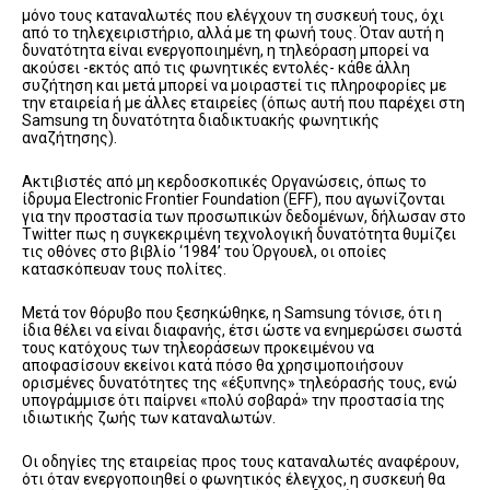
μόνο τους καταναλωτές
που ελέγχουν τη συσκευή τους, όχι
από το τηλεχειριστήριο, αλλά με τη φωνή τους. Όταν αυτή η
δυνατότητα είναι ενεργοποιημένη, η τηλεόραση μπορεί να
ακούσει -εκτός από τις φωνητικές εντολές- κάθε άλλη
συζήτηση και μετά μπορεί να μοιραστεί τις πληροφορίες με
την εταιρεία ή με άλλες εταιρείες (όπως αυτή που παρέχει στη
Samsung τη δυνατότητα διαδικτυακής φωνητικής
αναζήτησης).
Ακτιβιστές από μη κερδοσκοπικές Οργανώσεις, όπως το
ίδρυμα Electronic Frontier Foundation (EFF), που αγωνίζονται
για την προστασία των προσωπικών δεδομένων, δήλωσαν στο
Twitter πως η συγκεκριμένη τεχνολογική δυνατότητα θυμίζει
τις οθόνες στο βιβλίο ‘1984’ του Όργουελ, οι οποίες
κατασκόπευαν τους πολίτες.
Μετά τον θόρυβο που ξεσηκώθηκε, η Samsung τόνισε, ότι η
ίδια θέλει να είναι διαφανής, έτσι ώστε να ενημερώσει σωστά
τους κατόχους των τηλεοράσεων προκειμένου να
αποφασίσουν εκείνοι κατά πόσο θα χρησιμοποιήσουν
ορισμένες δυνατότητες της «έξυπνης» τηλεόρασής τους, ενώ
υπογράμμισε ότι παίρνει «πολύ σοβαρά» την προστασία της
ιδιωτικής ζωής των καταναλωτών.
Οι οδηγίες της εταιρείας προς τους καταναλωτές αναφέρουν,
ότι όταν ενεργοποιηθεί ο φωνητικός έλεγχος, η συσκευή θα