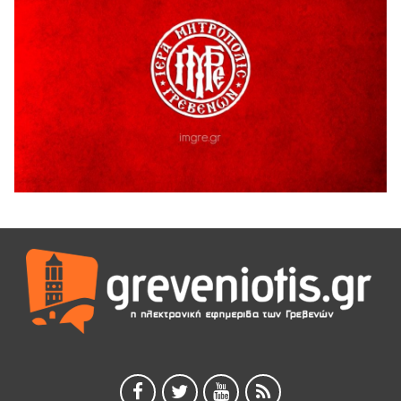
Γρεβενά: Συνελήφθη 18χρονος αλλοδαπός, για κλοπή
εξοπλισμού γυμναστηρίου
5 Αυγούστου 2026
ΑΗ ΛΑΟΣ | 5 Αυγούστου | Υπαίθριο Θέατρο “Καστράκι”,
Γρεβενά
5 Αυγούστου 2026
41η Γιορτή Κρασιού στο Τρίκωμο – «Γιορτή Παράδοσης»
5 Αυγούστου 2026
ΜΟΡΙΟΔΟΤΟΥΜΕΝΑ ΣΕΜΙΝΑΡΙΑ ΑΠΟ ΤΟ ΠΑΝΕΠΙΣΤΗΜΙΟ
ΠΕΙΡΑΙΑ
5 Αυγούστου 2026
ΕΥΧΑΡΙΣΤΙΕΣ Φυσιολατρικού Συλλόγου Γρεβενών
4 Αυγούστου 2026
Έκτακτη χρηματοδότηση 400.000€ για επιπλέον εργασίες
στο Δημοτικό Στάδιο Γρεβενών «Μίλτος Τεντόγλου»
4 Αυγούστου 2026