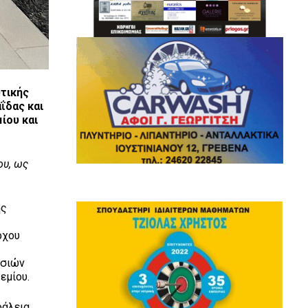
τικής
ΐδας και
ίου και
ου, ως
ης
ρχου
εσιών
εμίου.
φάλεια