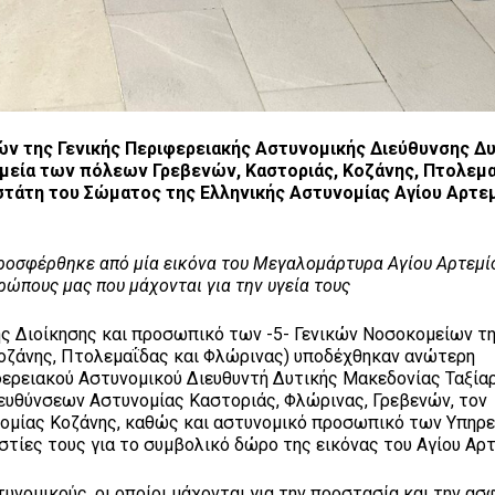
 της Γενικής Περιφερειακής Αστυνομικής Διεύθυνσης Δυ
μεία των πόλεων Γρεβενών, Καστοριάς, Κοζάνης, Πτολεμα
τάτη του Σώματος της Ελληνικής Αστυνομίας Αγίου Αρτεμ
προσφέρθηκε από μία εικόνα του Μεγαλομάρτυρα Αγίου Αρτεμί
ρώπους μας που μάχονται για την υγεία τους
 της Διοίκησης και προσωπικό των -5- Γενικών Νοσοκομείων τ
Κοζάνης, Πτολεμαΐδας και Φλώρινας) υποδέχθηκαν ανώτερη
ερειακού Αστυνομικού Διευθυντή Δυτικής Μακεδονίας Ταξία
ευθύνσεων Αστυνομίας Καστοριάς, Φλώρινας, Γρεβενών, τον
ομίας Κοζάνης, καθώς και αστυνομικό προσωπικό των Υπηρ
τίες τους για το συμβολικό δώρο της εικόνας του Αγίου Αρτ
νομικούς, οι οποίοι μάχονται για την προστασία και την ασ