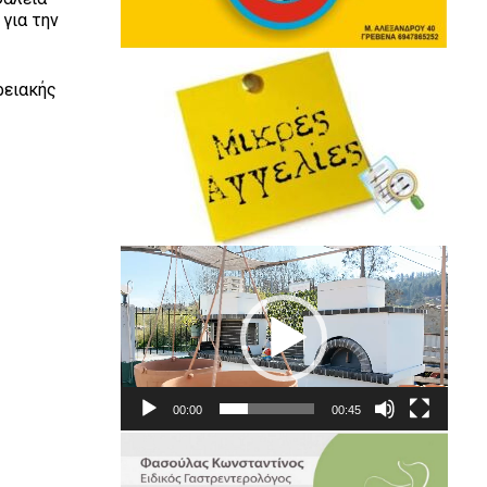
 για την
ρειακής
Πρόγραμμα
Αναπαραγωγής
Βίντεο
00:00
00:45