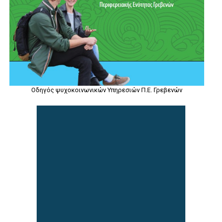
Οδηγός ψυχοκοινωνικών Υπηρεσιών Π.Ε. Γρεβενών