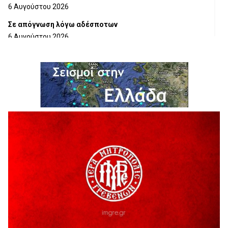
6 Αυγούστου 2026
Σε απόγνωση λόγω αδέσποτων
6 Αυγούστου 2026
ΔΙΑΚΟΠΗ ΗΛΕΚΤΡΙΚΟΥ ΡΕΥΜΑΤΟΣ
6 Αυγούστου 2026
Ολοκληρώνεται η ασφαλτόστρωση της οδού Περιβόλι –
Αβδέλλα
6 Αυγούστου 2026
H παραδοχή λαθών είναι (και) δύναμη
5 Αυγούστου 2026
Ο ΑΝΔΡΕΑΣ ΑΣΛΑΝΙΔΗΣ ΣΥΝΕΧΙΖΕΙ ΣΤΟΝ ΠΡΩΤΕΑ
ΓΡΕΒΕΝΩΝ
5 Αυγούστου 2026
Ευχαριστήριο Εκπολιτιστικού Συλλόγου Ταξιάρχη προς κ.
Παρασχάκη Αθανάσιο
5 Αυγούστου 2026