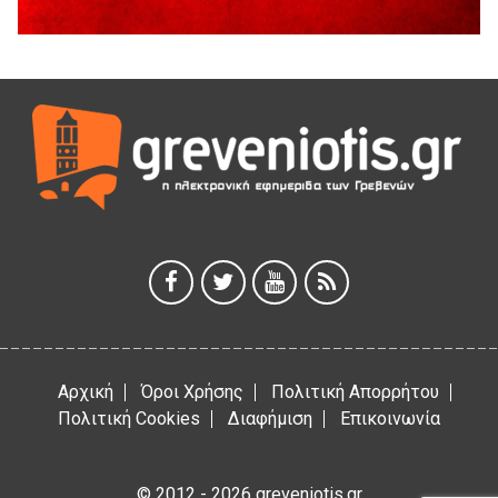
Διακοπή υδροδότησης του Α΄ κλάδου ύδρευσης
5 Αυγούστου 2026
Η Marseaux στα Γρεβενά για μια μοναδική συναυλία
5 Αυγούστου 2026
Θερινό Σινεμά στο πλαίσιο του «Πολιτιστικού
Καλοκαιριού 2026» με την βραβευμένη ταινία «Μικρές
Ανάσες».
5 Αυγούστου 2026
Γρεβενά: Συνελήφθη 18χρονος αλλοδαπός, για κλοπή
εξοπλισμού γυμναστηρίου
5 Αυγούστου 2026
Αρχική
Όροι Χρήσης
Πολιτική Απορρήτου
Πολιτική Cookies
Διαφήμιση
Επικοινωνία
© 2012 - 2026 greveniotis.gr