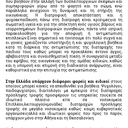
που βοηθούν στην αλλαγή των δυσλειτουργικών σκέψεων και
συμπεριφορών γύρω από το φαγητό και το σώμα, ενώ
παράλληλα ενισχύουν τη δυναμική και τη στήριξη της
οικογένειας. Η διατροφική αποκατάσταση και η
ψυχοεκπαίδευση πάνω στη διατροφή είναι κρίσιμεςγια τη
σωματική υγεία και για την απόκτηση ενός υγιούς βάρους και
ισορροπημένων διατροφικών συνηθειών, πάντα υπό ιατρική
παρακολούθηση για την αποφυγή ή αντιμετώπιση
επιπλοκών.Είναι σημαντικό να τονίσουμε ότι πολύ συχνά και
οι γονείς χρειάζονται υποστήριξη ή και ψυχολογική βοήθεια
κατά τη διάρκεια της αντιμετώπισης της διαταραχής του
παιδιού τους καθώς μπορεί να προκαλέσει έντονο άγχος,
αβεβαιότητα και συναισθηματική πίεση. Η συνεργασία μεταξύ
του εφήβου, της οικογένειας και της ομάδας ειδικών, καθώς
και η υπομονή και επιμονή στη διαδικασία ανάρρωσης, είναι
καθοριστικά για την επιτυχία της αντιμετώπισης.
Στην Ελλάδα υπάρχουν διάφοροι φορείς και ειδικοί
στους
οποίους μπορεί κανείς να απευθυνθεί για βοήθεια. Ψυχολόγοι,
παιδοψυχίατροι, διαιτολόγοι με εμπειρία στις διαταραχές
πρόσληψης τροφής προσφέρουν τις υπηρεσίες τουςείτε σε
ιδιωτικό πλαίσιο είτε σε νοσοκομεία.
Επιπλέον,λειτουργούνμονάδες διαταραχών πρόσληψης
τροφής σε μεγάλα νοσοκομεία καθώς καιμη κυβερνητικές
οργανώσειςαλλά και ιδιωτικοί φορείς που προς το παρόν,
υπάρχουν μόνο στην Αθήνα και τη Θεσσαλονίκη.