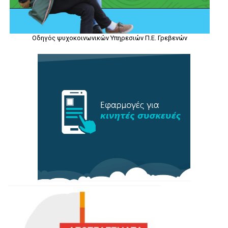
Οδηγός ψυχοκοινωνικών Υπηρεσιών Π.Ε. Γρεβενών