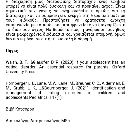
Η διαχείριση μιας διατροφικής διαταραχής ενός εφήβου
μπορεί να είναι πολύ δύσκολη και να προκαλεί άγχος. Είναι
σημαντικό σαν γονείς να ενημερωθείτε επαρκώς για τη
διαταραχή και να συμμετέχετε ενεργά στη θεραπεία μαζί με
τους ειδικούς. Προσπαθήστε να κρατήσετε ανοιχτή
επικοινωνία με το παιδί σας και φροντίστε να διαχειρίζεστε
το δικό σας άγχος. Να θυμάστε πως η ανάρρωση συνήθως
είναι μακροχρόνια διαδικασία και χρειάζεται υπομονή, όμως
δεν είστε μόνοι σε αυτή τη δύσκολη διαδρομή.
Πηγές
Walsh, B. T., &Glasofer, D. R. (2020). If your adolescent has an
eating disorder: An essential resource for parents. Oxford
University Press.
Hornberger, L. L., Lane, M. A., Lane, M., Breuner, C. C., Alderman, E.
M., Grubb, L. K., …&Baumberger, J. (2021). Identification and
management of eating disorders in children and
adolescents.Pediatrics, 147(1).
Βιβή Κατσαρού
Διαιτολόγος Διατροφολόγος MSc