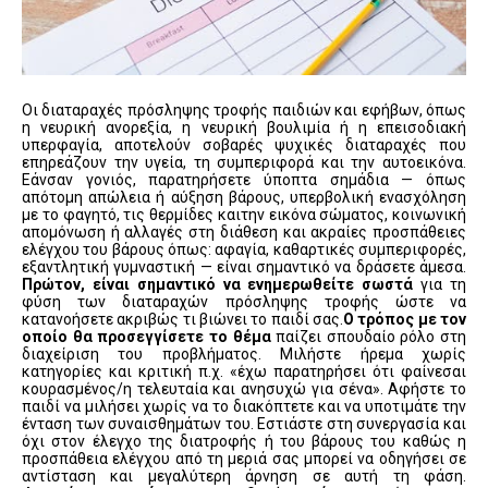
Οι διαταραχές πρόσληψης τροφής παιδιών και εφήβων, όπως
η νευρική ανορεξία, η νευρική βουλιμία ή η επεισοδιακή
υπερφαγία, αποτελούν σοβαρές ψυχικές διαταραχές που
επηρεάζουν την υγεία, τη συμπεριφορά και την αυτοεικόνα.
Εάνσαν γονιός, παρατηρήσετε ύποπτα σημάδια — όπως
απότομη απώλεια ή αύξηση βάρους, υπερβολική ενασχόληση
με το φαγητό, τις θερμίδες καιτην εικόνα σώματος, κοινωνική
απομόνωση ή αλλαγές στη διάθεση και ακραίες προσπάθειες
ελέγχου του βάρους όπως: αφαγία, καθαρτικές συμπεριφορές,
εξαντλητική γυμναστική — είναι σημαντικό να δράσετε άμεσα.
Πρώτον, είναι σημαντικό να ενημερωθείτε σωστά
για τη
φύση των διαταραχών πρόσληψης τροφής ώστε να
κατανοήσετε ακριβώς τι βιώνει το παιδί σας.
Ο τρόπος με τον
οποίο θα προσεγγίσετε το θέμα
παίζει σπουδαίο ρόλο στη
διαχείριση του προβλήματος. Μιλήστε ήρεμα χωρίς
κατηγορίες και κριτική π.χ. «έχω παρατηρήσει ότι φαίνεσαι
κουρασμένος/η τελευταία και ανησυχώ για σένα». Αφήστε το
παιδί να μιλήσει χωρίς να το διακόπτετε και να υποτιμάτε την
ένταση των συναισθημάτων του. Εστιάστε στη συνεργασία και
όχι στον έλεγχο της διατροφής ή του βάρους του καθώς η
προσπάθεια ελέγχου από τη μεριά σας μπορεί να οδηγήσει σε
αντίσταση και μεγαλύτερη άρνηση σε αυτή τη φάση.