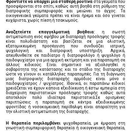
Φροντίστε να υπάρχει μια σταθερή ρουτίνα
στα γεύματα που
προσφέρονται στο σπίτι, καθώς αυτή βοηθά στη ρύθμιση της
διατροφικής συμπεριφοράς και μειώνει το άγχος. Τα
οικογενειακά γεύματα πρέπει να είναι ήρεμα και όσο γίνεται
ευχάριστα, χωρίς πίεση ή τσακωμούς.
Αναζητείστε επαγγελματική βοήθεια:
η σωστή
αντιμετώπιση ενός εφήβου με διαταραχή πρόσληψης τροφής
είναι πολυδιάστατη και βασίζεται σε μια ολιστική,
εξατομικευμένη προσέγγιση που συνδυάζει ιατρική,
ψυχολογική και διατροφική υποστήριξη. Αρχικά,
απευθυνθείτε σε παιδίατρο ή διατροφολόγο ή ψυχολόγο ή
παιδοψυχίατρο για μια αρχική εκτίμηση και για παραπομπή σε
άλλους ειδικούς. Είναι σημαντικό να αξιολογηθεί η
σοβαρότητα της κατάστασης και το στάδιο της διαταραχής
ώστε να γίνουν οι κατάλληλες παραπομπές. Για τη διάγνωση
μιας διατροφικής διαταραχής αρμόδιος είναι μόνο ο
παιδοψυχίατρος / ψυχίατρος. Ιδανικά, οι παραπάνω ειδικοί
χρειάζεται να έχουν κάποια εξειδίκευση ή έστω εμπειρία στη
διαχείριση περιστατικών πρόσληψης τροφής καθώς αυτά
αποτελούν πολύ ιδιαίτερα περιστατικά.Σε ορισμένες
περιπτώσεις η παραπομπή σε κέντρα εξειδικευμένης
φροντίδας ή νοσοκομειακή περίθαλψη είναι απαραίτητη για
την ολιστική αντιμετώπιση της διαταραχής.
Η θεραπεία περιλαμβάνει
ψυχοθεραπεία, με έμφαση στη
γνωστική-συμπεριφορική θεραπεία ή οικογενειακή θεραπεία,