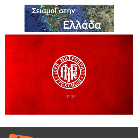
5 Αυγούστου 2026
41η Γιορτή Κρασιού στο Τρίκωμο – «Γιορτή Παράδοσης»
5 Αυγούστου 2026
ΜΟΡΙΟΔΟΤΟΥΜΕΝΑ ΣΕΜΙΝΑΡΙΑ ΑΠΟ ΤΟ ΠΑΝΕΠΙΣΤΗΜΙΟ
ΠΕΙΡΑΙΑ
5 Αυγούστου 2026
ΕΥΧΑΡΙΣΤΙΕΣ Φυσιολατρικού Συλλόγου Γρεβενών
4 Αυγούστου 2026
Έκτακτη χρηματοδότηση 400.000€ για επιπλέον εργασίες
στο Δημοτικό Στάδιο Γρεβενών «Μίλτος Τεντόγλου»
4 Αυγούστου 2026
Τελικά τι είναι πολιτισμός;
4 Αυγούστου 2026
Ολοσχερής καταστροφή κατοικίας από πυρκαγιά στην
Καληράχη Γρεβενών
3 Αυγούστου 2026