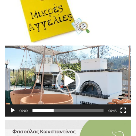
Πρόγραμμα
Αναπαραγωγής
Βίντεο
00:00
00:45