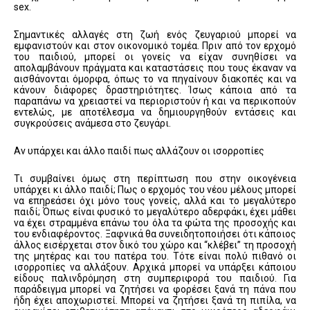
sex.
Σημαντικές αλλαγές στη ζωή ενός ζευγαριού μπορεί να
εμφανιστούν και στον οικονομικό τομέα. Πριν από τον ερχομό
του παιδιού, μπορεί οι γονείς να είχαν συνηθίσει να
απολαμβάνουν πράγματα και καταστάσεις που τους έκαναν να
αισθάνονται όμορφα, όπως το να πηγαίνουν διακοπές και να
κάνουν διάφορες δραστηριότητες. Ίσως κάποια από τα
παραπάνω να χρειαστεί να περιοριστούν ή και να περικοπούν
εντελώς, με αποτέλεσμα να δημιουργηθούν εντάσεις και
συγκρούσεις ανάμεσα στο ζευγάρι.
Αν υπάρχει και άλλο παιδί πως αλλάζουν οι ισορροπίες
Τι συμβαίνει όμως στη περίπτωση που στην οικογένεια
υπάρχει κι άλλο παιδί; Πως ο ερχομός του νέου μέλους μπορεί
να επηρεάσει όχι μόνο τους γονείς, αλλά και το μεγαλύτερο
παιδί; Όπως είναι φυσικό το μεγαλύτερο αδερφάκι, έχει μάθει
να έχει στραμμένα επάνω του όλα τα φώτα της προσοχής και
του ενδιαφέροντος. Ξαφνικά θα συνειδητοποιήσει ότι κάποιος
άλλος εισέρχεται στον δικό του χώρο και “κλέβει” τη προσοχή
της μητέρας και του πατέρα του. Τότε είναι πολύ πιθανό οι
ισορροπίες να αλλάξουν. Αρχικά μπορεί να υπάρξει κάποιου
είδους παλινδρόμηση στη συμπεριφορά του παιδιού. Για
παράδειγμα μπορεί να ζητήσει να φορέσει ξανά τη πάνα που
ήδη έχει αποχωριστεί. Μπορεί να ζητήσει ξανά τη πιπίλα, να