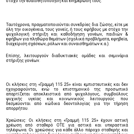
στόχο την ευαισθητοποίηση και ενημέρωση τους.
Ταυτόχρονα, πραγματοποιούνται συνεδρίες δια ζώσης, είτε με
όλη την οικογένεια, τους γονείς, ή τους εφήβους με στόχο την
ψυχολογική στήριξη και καθοδήγηση γονέων, παιδιών &
εφήβων για πληθώρα θεμάτων (σχολικά προβλήματα, εφηβεία,
διαχείριση σχέσεων, ρόλων και συναισθημάτων κ.α.).
Επίσης, λειτουργούν διαδυκτιακές ομάδες και σεμινάρια
στήριξης γονέων.
Οι κλήσεις στη «Γραμμή 115 25» είναι εμπιστευτικές και δεν
ηχογραφούνται, ενώ το επιστημονικό της προσωπικό
απαρτίζεται αποκλειστικά από ψυχολόγους, συμβούλους
ψυχικής υγείας και κοινωνικούς λειτουργούς που
δεσμεύονται από κώδικα δεοντολογίας για την τήρηση
απορρήτου.
Χρεώσεις: Οι κλήσεις στη «Γραμμή 115 25» έχουν αστική
χρέωση από σταθερό ΟΤΕ για αστικά και υπεραστικά
τηλέφωνα. Οι χρεώσεις για κάθε άλλο πάροχο σταθερής και