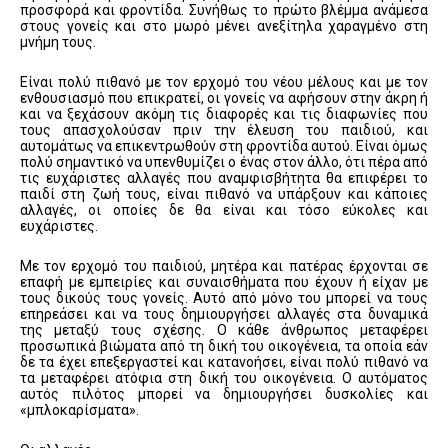
προσφορά και φροντίδα. Συνήθως το πρώτο βλέμμα ανάμεσα
στους γονείς και στο μωρό μένει ανεξίτηλα χαραγμένο στη
μνήμη τους.
Είναι πολύ πιθανό με τον ερχομό του νέου μέλους και με τον
ενθουσιασμό που επικρατεί, οι γονείς να αφήσουν στην άκρη ή
και να ξεχάσουν ακόμη τις διαφορές και τις διαφωνίες που
τους απασχολούσαν πριν την έλευση του παιδιού, και
αυτομάτως να επικεντρωθούν στη φροντίδα αυτού. Είναι όμως
πολύ σημαντικό να υπενθυμίζει ο ένας στον άλλο, ότι πέρα από
τις ευχάριστες αλλαγές που αναμφισβήτητα θα επιφέρει το
παιδί στη ζωή τους, είναι πιθανό να υπάρξουν και κάποιες
αλλαγές, οι οποίες δε θα είναι και τόσο εύκολες και
ευχάριστες.
Με τον ερχομό του παιδιού, μητέρα και πατέρας έρχονται σε
επαφή με εμπειρίες και συναισθήματα που έχουν ή είχαν με
τους δικούς τους γονείς. Αυτό από μόνο του μπορεί να τους
επηρεάσει και να τους δημιουργήσει αλλαγές στα δυναμικά
της μεταξύ τους σχέσης. Ο κάθε άνθρωπος μεταφέρει
προσωπικά βιώματα από τη δική του οικογένεια, τα οποία εάν
δε τα έχει επεξεργαστεί και κατανοήσει, είναι πολύ πιθανό να
τα μεταφέρει ατόφια στη δική του οικογένεια. Ο αυτόματος
αυτός πιλότος μπορεί να δημιουργήσει δυσκολίες και
«μπλοκαρίσματα».