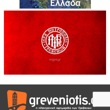
ΓΡΕΒΕΝΩΝ
5 Αυγούστου 2026
Ευχαριστήριο Εκπολιτιστικού Συλλόγου Ταξιάρχη προς κ.
Παρασχάκη Αθανάσιο
5 Αυγούστου 2026
Διακοπή υδροδότησης του Α΄ κλάδου ύδρευσης
5 Αυγούστου 2026
Η Marseaux στα Γρεβενά για μια μοναδική συναυλία
5 Αυγούστου 2026
Θερινό Σινεμά στο πλαίσιο του «Πολιτιστικού
Καλοκαιριού 2026» με την βραβευμένη ταινία «Μικρές
Ανάσες».
5 Αυγούστου 2026
Γρεβενά: Συνελήφθη 18χρονος αλλοδαπός, για κλοπή
εξοπλισμού γυμναστηρίου
5 Αυγούστου 2026
ΑΗ ΛΑΟΣ | 5 Αυγούστου | Υπαίθριο Θέατρο “Καστράκι”,
Γρεβενά