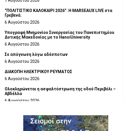
7 Αυγούστου 2026
“ΠΟΛΙΤΙΣΤΙΚΟ ΚΑΛΟΚΑΙΡΙ 2026”: Η MARSEAUX LIVE στα
Γρεβενά.
6 Αυγούστου 2026
Υπογραφή Μνημονίου Συνεργασίας του Πανεπιστημίου
Δυτικής Μακεδονίας με το HanoiUniversity
6 Αυγούστου 2026
Σε απόγνωση λόγω αδέσποτων
6 Αυγούστου 2026
ΔΙΑΚΟΠΗ ΗΛΕΚΤΡΙΚΟΥ ΡΕΥΜΑΤΟΣ
6 Αυγούστου 2026
Ολοκληρώνεται η ασφαλτόστρωση της οδού Περιβόλι –
Αβδέλλα
6 Αυγούστου 2026
H παραδοχή λαθών είναι (και) δύναμη
5 Αυγούστου 2026
Ο ΑΝΔΡΕΑΣ ΑΣΛΑΝΙΔΗΣ ΣΥΝΕΧΙΖΕΙ ΣΤΟΝ ΠΡΩΤΕΑ