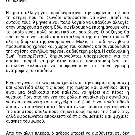
Οι αλλαγές
Η πρώτη αλλαγή για παράδειγμα κάνει την εμφάνισή της από
τη στιγμή που το ζευγάρι αποφασίσει να κάνει παιδί. Σε
αυτούς τους 9 μήνες είναι πολύ λογικό να υπάρξουν αλλαγές
στην υπάρχουσα σχέση. Εδώ οφείλουμε να επισημάνουμε κάτι
το οποίο είναι πολύ σημαντικό και ουσιώδες. Ο σύζυγος θα
πρέπει να είναι παρών και στο πλευρό της συζύγου του καθ’
όλη τη διάρκεια της εγκυμοσύνης. Μόλις το παιδί γεννηθεί ο
προσωπικός χρόνος και χώρος του καθενός και συνακόλουθα
της σχέσης συνήθως περνάει σε δεύτερη μοίρα. Η σεξουαλική
ζωή “περιορίζεται”, δημιουργούνται υποχρεώσεις για τις
οποίες μπορεί να μην ήταν άριστα προετοιμασμένοι και
επιπλέον καλούνται να συμφωνήσουν στη κοινή γραμμή
ανατροφής του παιδιού.
Είναι γεγονός ότι ένα μωρό χρειάζεται την αμέριστη προσοχή
και φροντίδα όλες τις ώρες της ημέρας και συνήθως αυτή
είναι μια διαδικασία που καλείται να φέρει εις πέρας η
γυναίκα. Πριν από τον νέο της ρόλο, η γυναίκα είχε συνηθίσει
να έχει κοινωνική και επαγγελματική ζωή. Είναι πολύ πιθανό
λοιπόν να αισθάνεται ότι δεν κατανέμει σωστά την ενέργειά
της και στους υπόλοιπους σημαντικούς τομείς της ζωής της,
αλλά αφοσιώνεται αποκλειστικά στις σωματικές και ψυχικές
ανάγκες του μωρού.
Από την άλλη πλευρά, ό άνδρας μπορεί να αισθάνεται ότι δεν