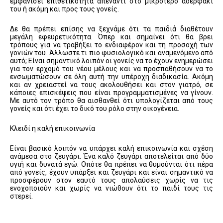
εμφανίσει επιθετικότητα απέναντι στο μικρότερο αδερφάκι
του ή ακόμη και προς τους γονείς.
Δε θα πρέπει επίσης να ξεχνάμε ότι τα παιδιά διαθέτουν
μεγάλη εφευρετικότητα. Όπερ και σημαίνει ότι θα βρει
τρόπους για να τραβήξει το ενδιαφέρον και τη προσοχή των
γονιών του. Άλλωστε τι πιο φυσιολογικό και αναμενόμενο από
αυτό; Είναι σημαντικό λοιπόν οι γονείς να το έχουν ενημερώσει
για τον ερχομό του νέου μέλους και να προσπαθήσουν να το
ενσωματώσουν σε όλη αυτή την υπέροχη διαδικασία. Ακόμη
και αν χρειαστεί να τους ακολουθήσει και στον γιατρό, σε
κάποιες επισκέψεις που είναι προγραμματισμένες να γίνουν.
Με αυτό τον τρόπο θα αισθανθεί ότι υπολογίζεται από τους
γονείς και ότι έχει το δικό του ρόλο στην οικογένεια.
Κλειδί η καλή επικοινωνία
Είναι βασικό λοιπόν να υπάρχει καλή επικοινωνία και σχέση
ανάμεσα στο ζευγάρι. Ένα καλό ζευγάρι αποτελείται από δύο
υγιή και δυνατά εγώ. Οπότε θα πρέπει να θυμούνται ότι πέρα
από γονείς, έχουν υπάρξει και ζευγάρι και είναι σημαντικό να
προσφέρουν στον εαυτό τους απολαύσεις χωρίς να τις
ενοχοποιούν και χωρίς να νιώθουν ότι το παιδί τους τις
στερεί.