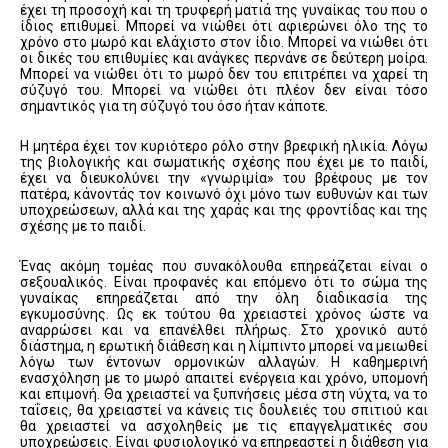
έχει τη προσοχή και τη τρυφερή ματιά της γυναίκας του που ο
ίδιος επιθυμεί. Μπορεί να νιώθει ότι αφιερώνει όλο της το
χρόνο στο μωρό και ελάχιστο στον ίδιο. Μπορεί να νιώθει ότι
οι δικές του επιθυμίες και ανάγκες περνάνε σε δεύτερη μοίρα.
Μπορεί να νιώθει ότι το μωρό δεν του επιτρέπει να χαρεί τη
σύζυγό του. Μπορεί να νιώθει ότι πλέον δεν είναι τόσο
σημαντικός για τη σύζυγό του όσο ήταν κάποτε.
Η μητέρα έχει τον κυριότερο ρόλο στην βρεφική ηλικία. Λόγω
της βιολογικής και σωματικής σχέσης που έχει με το παιδί,
έχει να διευκολύνει την «γνωριμία» του βρέφους με τον
πατέρα, κάνοντάς τον κοινωνό όχι μόνο των ευθυνών και των
υποχρεώσεων, αλλά και της χαράς και της φροντίδας και της
σχέσης με το παιδί.
Ένας ακόμη τομέας που συνακόλουθα επηρεάζεται είναι ο
σεξουαλικός. Είναι προφανές και επόμενο ότι το σώμα της
γυναίκας επηρεάζεται από την όλη διαδικασία της
εγκυμοσύνης. Ως εκ τούτου θα χρειαστεί χρόνος ώστε να
αναρρώσει και να επανέλθει πλήρως. Στο χρονικό αυτό
διάστημα, η ερωτική διάθεση και η λίμπιντο μπορεί να μειωθεί
λόγω των έντονων ορμονικών αλλαγών. Η καθημερινή
ενασχόληση με το μωρό απαιτεί ενέργεια και χρόνο, υπομονή
και επιμονή. Θα χρειαστεί να ξυπνήσεις μέσα στη νύχτα, να το
ταΐσεις, θα χρειαστεί να κάνεις τις δουλειές του σπιτιού και
θα χρειαστεί να ασχοληθείς με τις επαγγελματικές σου
υποχρεώσεις. Είναι φυσιολογικό να επηρεαστεί η διάθεση για