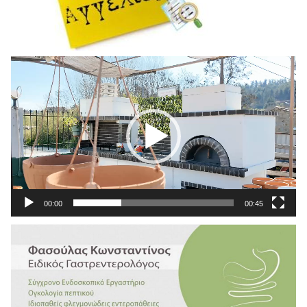
Πρόγραμμα
Αναπαραγωγής
Βίντεο
00:00
00:45