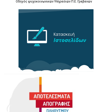
Οδηγός ψυχοκοινωνικών Υπηρεσιών Π.Ε. Γρεβενών