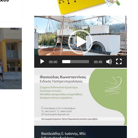
Πρόγραμμα
Αναπαραγωγής
Βίντεο
00:00
00:45