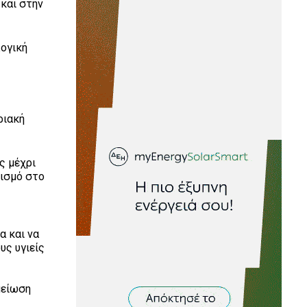
 και στην
λογική
ριακή
ς μέχρι
νισμό στο
α και να
υς υγιείς
μείωση