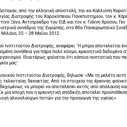
στηκαν, από την ελληνική αποστολή, την κα Καλλιόπη Καρατ
γίας Διατροφής του Χαροκόπειου Πανεπιστημίου, τον κ. Χάρ
ίνο Ξένο, Αντιπρόεδρο του ΕΙΔ και τον κ. Γιάννη Χρύσου, Γεν.
α ιατρικά συνέδρια της Ευρώπης, στο 80ο Πανευρωπαϊκό Συνέ
ιλάνο, 25 – 28 Μαΐου 2012..
ύ Ινστιτούτου Διατροφής, αναφέρει: ‘Η μπίρα αποτελείται έ
ημένη συνήθεια για πάρα πολύ κόσμο, ερευνητικά δεδομένα σ
οργανισμού. Ιδιαιτέρως φαίνεται ότι κάποια συστατικά που π
εία μας’.
ληνικού Ινστιτούτου Διατροφής, δήλωσε: «Με τη μελέτη αυτή
 τελευταίας δεκαετίας. Από τα στοιχεία της έρευνας φαίνετα
νδεχομένως να μπορεί να αποτελέσει εκτός από απόλαυση και
Σε μία εποχή που η ερευνητική απόδειξη αποτελεί προϋπόθεση
ιλογή αλκοολούχων ποτών για την προαγωγή της υγείας».