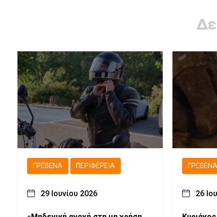
Δε
ΓΡΕΒΕΝΆ
ΠΕΡΙΦΈΡΕΙΑ
ΓΡΕΒΕΝ
29 Ιουνίου 2026
26 Ιο
«Μηδενική ανοχή στη μη χρήση
Κυριάκος