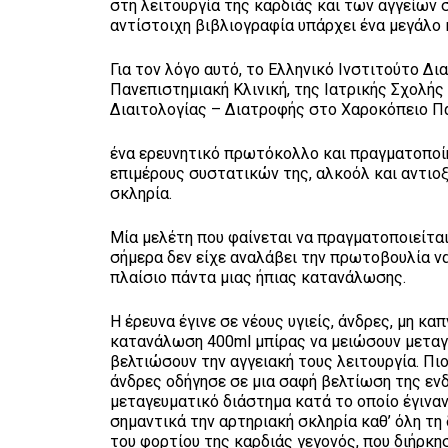
στη λειτουργία της καρδιάς και των αγγείων 
αντίστοιχη βιβλιογραφία υπάρχει ένα μεγάλο 
Για τον λόγο αυτό, το Ελληνικό Ινστιτούτο 
Πανεπιστημιακή Κλινική, της Ιατρικής Σχολή
Διαιτολογίας – Διατροφής στο Χαροκόπειο Πα
ένα ερευνητικό πρωτόκολλο και πραγματοποίη
επιμέρους συστατικών της, αλκοόλ και αντιοξ
σκληρία.
Μία μελέτη που φαίνεται να πραγματοποιείται
σήμερα δεν είχε αναλάβει την πρωτοβουλία να
πλαίσιο πάντα μιας ήπιας κατανάλωσης.
Η έρευνα έγινε σε νέους υγιείς, άνδρες, μη κα
κατανάλωση 400ml μπίρας να μειώσουν μεταγε
βελτιώσουν την αγγειακή τους λειτουργία. Πι
άνδρες οδήγησε σε μια σαφή βελτίωση της ενδ
μεταγευματικό διάστημα κατά το οποίο έγιναν
σημαντικά την αρτηριακή σκληρία καθ’ όλη τη
του φορτίου της καρδιάς γεγονός, που διήρκη