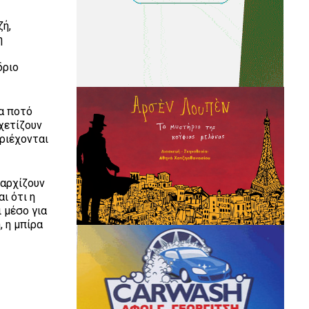
ζή,
η
δριο
να ποτό
χετίζουν
εριέχονται
 αρχίζουν
ι ότι η
 μέσο για
, η μπίρα