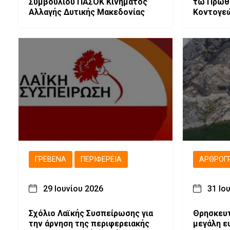
Συμβουλίου ΠΑΣΟΚ Κινήματος
τω Πρωθ
Αλλαγής Δυτικής Μακεδονίας
Κοντογεώ
έργα και
παρεμβάσ
ΓΡΕΒΕΝΆ
ΠΕΡΙΦΈΡΕΙΑ
ΑΡΘΡΟΓ
29 Ιουνίου 2026
31 Ιο
Σχόλιο Λαϊκής Συσπείρωσης για
Θρησκευτ
την άρνηση της περιφερειακής
μεγάλη ε