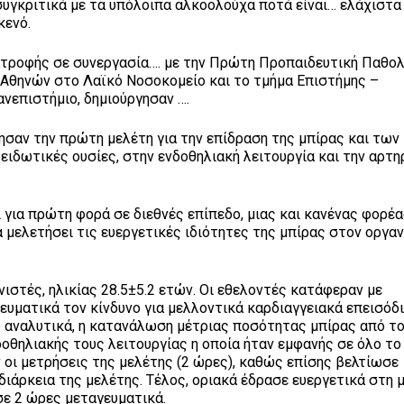
συγκριτικά με τα υπόλοιπα αλκοολούχα ποτά είναι… ελάχιστα
κενό.
Διατροφής σε συνεργασία…. με την Πρώτη Προπαιδευτική Παθο
ς Αθηνών στο Λαϊκό Νοσοκομείο και το τμήμα Επιστήμης –
νεπιστήμιο, δημιούργησαν ….
σαν την πρώτη μελέτη για την επίδραση της μπίρας και των
ειδωτικές ουσίες, στην ενδοθηλιακή λειτουργία και την αρτη
 για πρώτη φορά σε διεθνές επίπεδο, μιας και κανένας φορέα
 μελετήσει τις ευεργετικές ιδιότητες της μπίρας στον οργα
πνιστές, ηλικίας 28.5±5.2 ετών. Οι εθελοντές κατάφεραν με
υματικά τον κίνδυνο για μελλοντικά καρδιαγγειακά επεισόδι
ο αναλυτικά, η κατανάλωση μέτριας ποσότητας μπίρας από το
οθηλιακής τους λειτουργίας η οποία ήταν εμφανής σε όλο το
 οι μετρήσεις της μελέτης (2 ώρες), καθώς επίσης βελτίωσε
 διάρκεια της μελέτης. Τέλος, οριακά έδρασε ευεργετικά στη 
σε 2 ώρες μεταγευματικά.