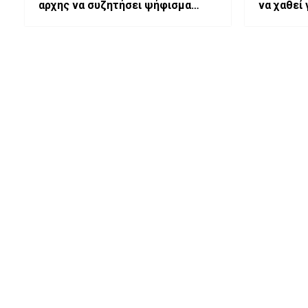
αρχης να συζητήσει ψήφισμα
να χαθεί 
στήριξης των αγροτών.