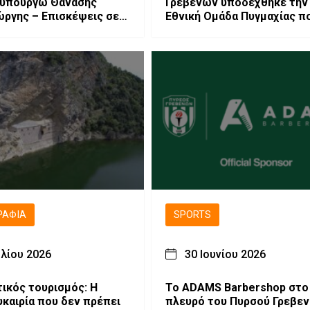
υπουργώ Θανάσης
Γρεβενών υποδέχθηκε την
ργης – Επισκέψεις σε
Εθνική Ομάδα Πυγμαχίας π
 αναπτυξιακές
προετοιμάζεται στα Γρεβεν
εις.
ΡΑΦΊΑ
SPORTS
υλίου 2026
30 Ιουνίου 2026
ικός τουρισμός: Η
Το ADAMS Barbershop στο
υκαιρία που δεν πρέπει
πλευρό του Πυρσού Γρεβεν