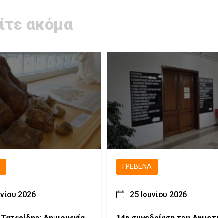
ίτε ακόμα
Ά
ΓΡΕΒΕΝΆ
υνίου 2026
25 Ιουνίου 2026
 Ταταρίδης: Δημιουργία
14η συνεδρίαση του Δημοτ