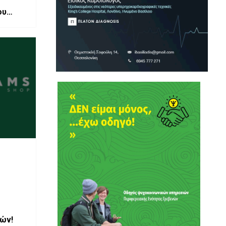
ου
ά.
ών!