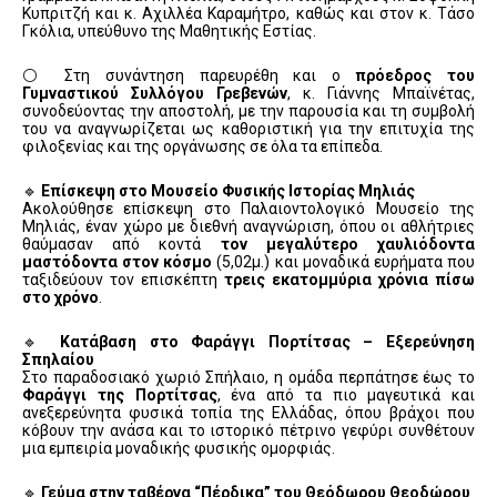
Κυπριτζή και κ. Αχιλλέα Καραμήτρο, καθώς και στον κ. Τάσο
Γκόλια, υπεύθυνο της Μαθητικής Εστίας.
⚪ Στη συνάντηση παρευρέθη και ο
πρόεδρος του
Γυμναστικού Συλλόγου Γρεβενών
, κ. Γιάννης Μπαϊνέτας,
συνοδεύοντας την αποστολή, με την παρουσία και τη συμβολή
του να αναγνωρίζεται ως καθοριστική για την επιτυχία της
φιλοξενίας και της οργάνωσης σε όλα τα επίπεδα.
🔹
Επίσκεψη στο Μουσείο Φυσικής Ιστορίας Μηλιάς
Ακολούθησε επίσκεψη στο Παλαιοντολογικό Μουσείο της
Μηλιάς, έναν χώρο με διεθνή αναγνώριση, όπου οι αθλήτριες
θαύμασαν από κοντά
τον μεγαλύτερο χαυλιόδοντα
μαστόδοντα στον κόσμο
(5,02μ.) και μοναδικά ευρήματα που
ταξιδεύουν τον επισκέπτη
τρεις εκατομμύρια χρόνια πίσω
στο χρόνο
.
🔹
Κατάβαση στο Φαράγγι Πορτίτσας – Εξερεύνηση
Σπηλαίου
Στο παραδοσιακό χωριό Σπήλαιο, η ομάδα περπάτησε έως το
Φαράγγι της Πορτίτσας
, ένα από τα πιο μαγευτικά και
ανεξερεύνητα φυσικά τοπία της Ελλάδας, όπου βράχοι που
κόβουν την ανάσα και το ιστορικό πέτρινο γεφύρι συνθέτουν
μια εμπειρία μοναδικής φυσικής ομορφιάς.
🔹
Γεύμα στην ταβέρνα “Πέρδικα” του Θεόδωρου Θεοδώρου