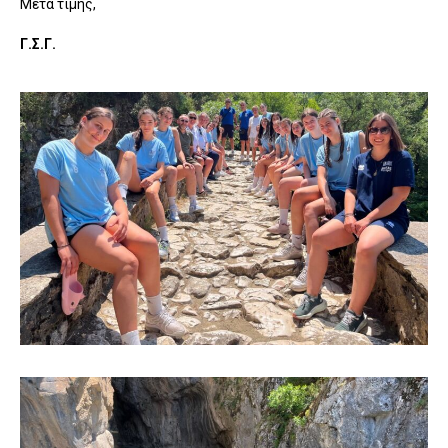
Μετά τιμής,
Γ.Σ.Γ.