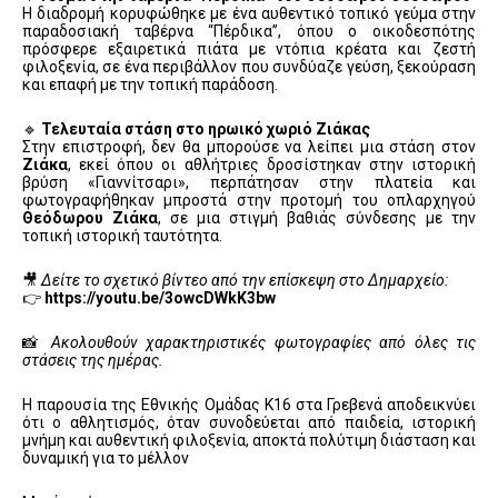
Η διαδρομή κορυφώθηκε με ένα αυθεντικό τοπικό γεύμα στην
παραδοσιακή ταβέρνα “Πέρδικα”, όπου ο οικοδεσπότης
πρόσφερε εξαιρετικά πιάτα με ντόπια κρέατα και ζεστή
φιλοξενία, σε ένα περιβάλλον που συνδύαζε γεύση, ξεκούραση
και επαφή με την τοπική παράδοση.
🔹
Τελευταία στάση στο ηρωικό χωριό Ζιάκας
Στην επιστροφή, δεν θα μπορούσε να λείπει μια στάση στον
Ζιάκα
, εκεί όπου οι αθλήτριες δροσίστηκαν στην ιστορική
βρύση «Γιαννίτσαρι», περπάτησαν στην πλατεία και
φωτογραφήθηκαν μπροστά στην προτομή του οπλαρχηγού
Θεόδωρου Ζιάκα
, σε μια στιγμή βαθιάς σύνδεσης με την
τοπική ιστορική ταυτότητα.
🎥
Δείτε το σχετικό βίντεο από την επίσκεψη στο Δημαρχείο:
👉
https://youtu.be/3owcDWkK3bw
📸
Ακολουθούν χαρακτηριστικές φωτογραφίες από όλες τις
στάσεις της ημέρας.
Η παρουσία της Εθνικής Ομάδας Κ16 στα Γρεβενά αποδεικνύει
ότι ο αθλητισμός, όταν συνοδεύεται από παιδεία, ιστορική
μνήμη και αυθεντική φιλοξενία, αποκτά πολύτιμη διάσταση και
δυναμική για το μέλλον